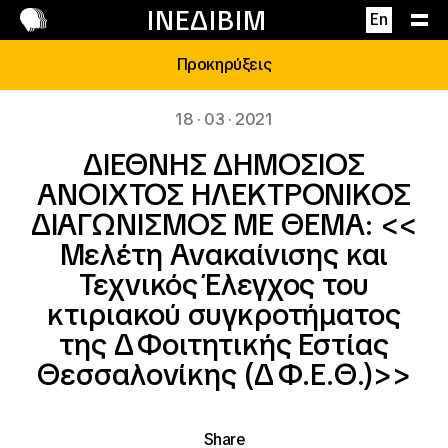
Επικοινωνία
ΙΝΕΔΙΒΙΜ
En
Προκηρύξεις
18 · 03 · 2021
ΔΙΕΘΝΗΣ ΔΗΜΟΣΙΟΣ
ΑΝΟΙΧΤΟΣ ΗΛΕΚΤΡΟΝΙΚΟΣ
ΔΙΑΓΩΝΙΣΜΟΣ ΜΕ ΘΕΜΑ: <<
Μελέτη Ανακαίνισης και
Τεχνικός Έλεγχος του
κτιριακού συγκροτήματος
της Δ΄ Φοιτητικής Εστίας
Θεσσαλονίκης (Δ΄ Φ.Ε.Θ.)>>
Share