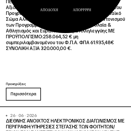
ΠΕΡΙΓΡΑΦΗ: Διοργάνωση Κύκλου Κατάρτισης και
Αξιολόγησης (Training and Evaluation Cycle – TEC) του
ΑΠΟΔΟΧΉ
ΑΠΌΡΡΙΨΗ
Προγράμματος European Solidarity Corps (Ευρωπαϊκό
Σώμα Αλληλεγγύης) της Εθνικής Μονάδας Συντονισμού
των Προγραμμάτων Erasmus+/Τομέας Νεολαία &
Αθλητισμός και Ευρωπαϊκό Σώμα Αλληλεγγύης ΜΕ
ΠΡΟΫΠΟΛΓΙΣΜΟ:258.064,52 € μη
συμπεριλαμβανομένου του Φ.Π.Α. ΦΠΑ 61.935,48€
ΣΥΝΟΛΙΚΗ ΑΞΙΑ 320.000,00 €.
Προκηρύξεις
Περισσότερα
26 · 06 · 2026
ΔΙΕΘΝΗΣ ΑΝΟΙΧΤΟΣ ΗΛΕΚΤΡΟΝΙΚΟΣ ΔΙΑΓΩΝΙΣΜΟΣ ΜΕ
ΠΕΡΙΓΡΑΦΗ:ΥΠΗΡΕΣΙΕΣ ΣΤΕΓΑΣΗΣ ΤΩΝ ΦΟΙΤΗΤΩΝ/