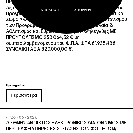
ΠΕΡΙΓΡΑΦΗ: Διοργάνωση Κύκλου Κατάρτισης και
Αξιολόγησης (Training and Evaluation Cycle – TEC) του
ΑΠΟΔΟΧΉ
ΑΠΌΡΡΙΨΗ
Προγράμματος European Solidarity Corps (Ευρωπαϊκό
Σώμα Αλληλεγγύης) της Εθνικής Μονάδας Συντονισμού
των Προγραμμάτων Erasmus+/Τομέας Νεολαία &
Αθλητισμός και Ευρωπαϊκό Σώμα Αλληλεγγύης ΜΕ
ΠΡΟΫΠΟΛΓΙΣΜΟ:258.064,52 € μη
συμπεριλαμβανομένου του Φ.Π.Α. ΦΠΑ 61.935,48€
ΣΥΝΟΛΙΚΗ ΑΞΙΑ 320.000,00 €.
Προκηρύξεις
Περισσότερα
26 · 06 · 2026
ΔΙΕΘΝΗΣ ΑΝΟΙΧΤΟΣ ΗΛΕΚΤΡΟΝΙΚΟΣ ΔΙΑΓΩΝΙΣΜΟΣ ΜΕ
ΠΕΡΙΓΡΑΦΗ:ΥΠΗΡΕΣΙΕΣ ΣΤΕΓΑΣΗΣ ΤΩΝ ΦΟΙΤΗΤΩΝ/