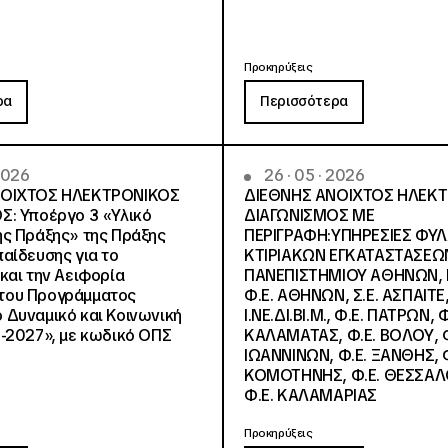
Προκηρύξεις
ρα
Περισσότερα
 2026
26 · 05 · 2026
ΝΟΙΧΤΟΣ ΗΛΕΚΤΡΟΝΙΚΟΣ
ΔΙΕΘΝΗΣ ΑΝΟΙΧΤΟΣ ΗΛΕΚ
Σ: Υποέργο 3 «Υλικό
ΔΙΑΓΩΝΙΣΜΟΣ ΜΕ
ς Πράξης» της Πράξης
ΠΕΡΙΓΡΑΦΗ:ΥΠΗΡΕΣΙΕΣ ΦΥ
αίδευσης για το
ΚΤΙΡΙΑΚΩΝ ΕΓΚΑΤΑΣΤΑΣΕΩΝ
και την Αειφορία
ΠΑΝΕΠΙΣΤΗΜΙΟΥ ΑΘΗΝΩΝ, Ν.
, του Προγράμματος
Φ.Ε. ΑΘΗΝΩΝ, Σ.Ε. ΑΣΠΑΙΤΕ,
Δυναμικό και Κοινωνική
Ι.ΝΕ.ΔΙ.ΒΙ.Μ., Φ.Ε. ΠΑΤΡΩΝ, Φ
-2027», με κωδικό ΟΠΣ
ΚΑΛΑΜΑΤΑΣ, Φ.Ε. ΒΟΛΟΥ, Φ
ΙΩΑΝΝΙΝΩΝ, Φ.Ε. ΞΑΝΘΗΣ, Φ
ΚΟΜΟΤΗΝΗΣ, Φ.Ε. ΘΕΣΣΑΛ
Φ.Ε. ΚΑΛΑΜΑΡΙΑΣ
Προκηρύξεις