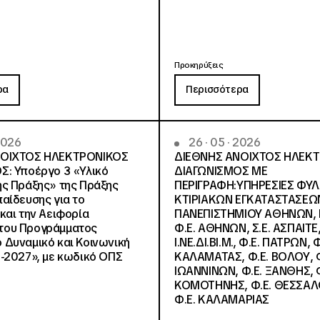
Προκηρύξεις
ρα
Περισσότερα
 2026
26 · 05 · 2026
ΝΟΙΧΤΟΣ ΗΛΕΚΤΡΟΝΙΚΟΣ
ΔΙΕΘΝΗΣ ΑΝΟΙΧΤΟΣ ΗΛΕΚ
Σ: Υποέργο 3 «Υλικό
ΔΙΑΓΩΝΙΣΜΟΣ ΜΕ
ς Πράξης» της Πράξης
ΠΕΡΙΓΡΑΦΗ:ΥΠΗΡΕΣΙΕΣ ΦΥ
αίδευσης για το
ΚΤΙΡΙΑΚΩΝ ΕΓΚΑΤΑΣΤΑΣΕΩΝ
και την Αειφορία
ΠΑΝΕΠΙΣΤΗΜΙΟΥ ΑΘΗΝΩΝ, Ν.
, του Προγράμματος
Φ.Ε. ΑΘΗΝΩΝ, Σ.Ε. ΑΣΠΑΙΤΕ,
Δυναμικό και Κοινωνική
Ι.ΝΕ.ΔΙ.ΒΙ.Μ., Φ.Ε. ΠΑΤΡΩΝ, Φ
-2027», με κωδικό ΟΠΣ
ΚΑΛΑΜΑΤΑΣ, Φ.Ε. ΒΟΛΟΥ, Φ
ΙΩΑΝΝΙΝΩΝ, Φ.Ε. ΞΑΝΘΗΣ, Φ
ΚΟΜΟΤΗΝΗΣ, Φ.Ε. ΘΕΣΣΑΛ
Φ.Ε. ΚΑΛΑΜΑΡΙΑΣ