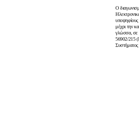
Ο διαγωνισμ
Ηλεκτρονικ
υποψηφίους 
μέχρι την κ
γλώσσα, σε 
56902/215 (Β
Συστήματος