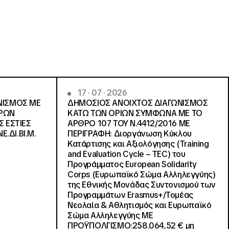
17 · 07 · 2026
ΝΙΣΜΟΣ ΜΕ
ΔΗΜΟΣΙΟΣ ΑΝΟΙΧΤΟΣ ΔΙΑΓΩΝΙΣΜΟΣ
ΓΡΩΝ
ΚΑΤΩ ΤΩΝ ΟΡΙΩΝ ΣΥΜΦΩΝΑ ΜΕ ΤΟ
Σ ΕΣΤΙΕΣ
ΑΡΘΡΟ 107 ΤΟΥ Ν.4412/2016 ΜΕ
Ε.ΔΙ.ΒΙ.Μ.
ΠΕΡΙΓΡΑΦΗ: Διοργάνωση Κύκλου
Κατάρτισης και Αξιολόγησης (Training
and Evaluation Cycle – TEC) του
Προγράμματος European Solidarity
Corps (Ευρωπαϊκό Σώμα Αλληλεγγύης)
της Εθνικής Μονάδας Συντονισμού των
Προγραμμάτων Erasmus+/Τομέας
Νεολαία & Αθλητισμός και Ευρωπαϊκό
Σώμα Αλληλεγγύης ΜΕ
ΠΡΟΫΠΟΛΓΙΣΜΟ:258.064,52 € μη