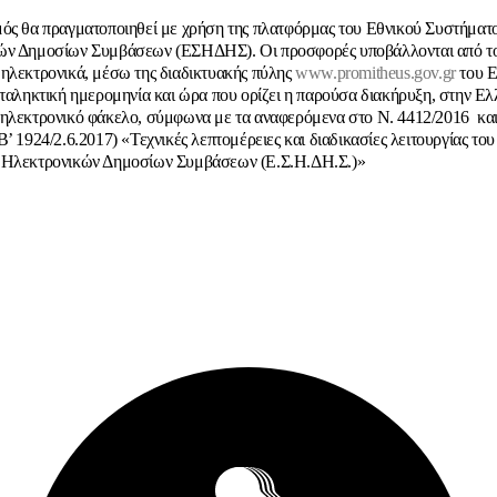
ός θα πραγματοποιηθεί με χρήση της πλατφόρμας του Εθνικού Συστήματ
ών Δημοσίων Συμβάσεων (ΕΣΗΔΗΣ). Οι προσφορές υποβάλλονται από τ
ηλεκτρονικά, μέσω της διαδικτυακής πύλης
www.promitheus.gov.gr
του Ε
αταληκτική ημερομηνία και ώρα που ορίζει η παρούσα διακήρυξη, στην Ελ
ηλεκτρονικό φάκελο, σύμφωνα με τα αναφερόμενα στο Ν. 4412/2016 και
’ 1924/2.6.2017) «Τεχνικές λεπτομέρειες και διαδικασίες λειτουργίας το
 Ηλεκτρονικών Δημοσίων Συμβάσεων (Ε.Σ.Η.ΔΗ.Σ.)»