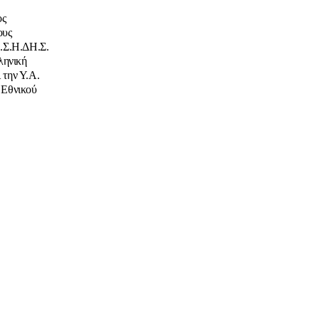
ος
ους
.Σ.Η.ΔΗ.Σ.
ληνική
 την Υ.Α.
υ Εθνικού