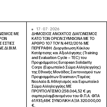
17 · 07 · 2026
ΝΙΣΜΟΣ ΜΕ
ΔΗΜΟΣΙΟΣ ΑΝΟΙΧΤΟΣ ΔΙΑΓΩΝΙΣΜΟΣ
ΓΡΩΝ
ΚΑΤΩ ΤΩΝ ΟΡΙΩΝ ΣΥΜΦΩΝΑ ΜΕ ΤΟ
Σ ΕΣΤΙΕΣ
ΑΡΘΡΟ 107 ΤΟΥ Ν.4412/2016 ΜΕ
Ε.ΔΙ.ΒΙ.Μ.
ΠΕΡΙΓΡΑΦΗ: Διοργάνωση Κύκλου
Κατάρτισης και Αξιολόγησης (Training
and Evaluation Cycle – TEC) του
Προγράμματος European Solidarity
Corps (Ευρωπαϊκό Σώμα Αλληλεγγύης)
της Εθνικής Μονάδας Συντονισμού των
Προγραμμάτων Erasmus+/Τομέας
Νεολαία & Αθλητισμός και Ευρωπαϊκό
Σώμα Αλληλεγγύης ΜΕ
ΠΡΟΫΠΟΛΓΙΣΜΟ:258.064,52 € μη
συμπεριλαμβανομένου του Φ.Π.Α. ΦΠΑ
61.935,48€ ΣΥΝΟΛΙΚΗ ΑΞΙΑ 320.000,00
€.