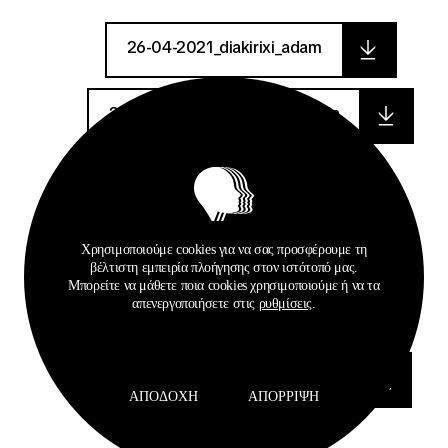
26-04-2021_diakirixi_adam
26-04-2021_prokirixi_adam-ada
espd-request-v2_7
espd-request-v2_12
Χρησιμοποιούμε cookies για να σας προσφέρουμε τη
βέλτιστη εμπειρία πλοήγησης στον ιστότοπό μας.
Μπορείτε να μάθετε ποια cookies χρησιμοποιούμε ή να τα
απενεργοποιήσετε στις
ρυθμίσεις
.
parartima_iii
dieykrinisi_625_312_11436_scan
ΑΠΟΔΟΧΉ
ΑΠΌΡΡΙΨΗ