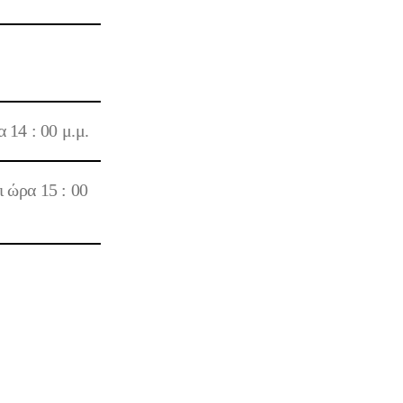
4 : 00 μ.μ.
ρα 15 : 00