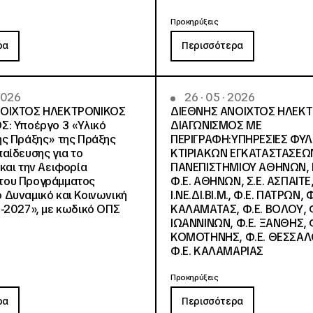
Προκηρύξεις
ρα
Περισσότερα
 2026
26 · 05 · 2026
ΝΟΙΧΤΟΣ ΗΛΕΚΤΡΟΝΙΚΟΣ
ΔΙΕΘΝΗΣ ΑΝΟΙΧΤΟΣ ΗΛΕΚ
Σ: Υποέργο 3 «Υλικό
ΔΙΑΓΩΝΙΣΜΟΣ ΜΕ
ς Πράξης» της Πράξης
ΠΕΡΙΓΡΑΦΗ:ΥΠΗΡΕΣΙΕΣ ΦΥ
αίδευσης για το
ΚΤΙΡΙΑΚΩΝ ΕΓΚΑΤΑΣΤΑΣΕΩΝ
και την Αειφορία
ΠΑΝΕΠΙΣΤΗΜΙΟΥ ΑΘΗΝΩΝ, Ν.
, του Προγράμματος
Φ.Ε. ΑΘΗΝΩΝ, Σ.Ε. ΑΣΠΑΙΤΕ,
Δυναμικό και Κοινωνική
Ι.ΝΕ.ΔΙ.ΒΙ.Μ., Φ.Ε. ΠΑΤΡΩΝ, Φ
-2027», με κωδικό ΟΠΣ
ΚΑΛΑΜΑΤΑΣ, Φ.Ε. ΒΟΛΟΥ, Φ
ΙΩΑΝΝΙΝΩΝ, Φ.Ε. ΞΑΝΘΗΣ, Φ
ΚΟΜΟΤΗΝΗΣ, Φ.Ε. ΘΕΣΣΑΛ
Φ.Ε. ΚΑΛΑΜΑΡΙΑΣ
Προκηρύξεις
ρα
Περισσότερα