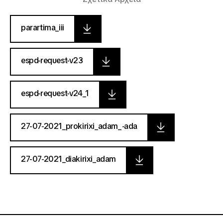
parartima_iii
espd-request-v23
espd-request-v24_1
27-07-2021_prokirixi_adam_-ada
27-07-2021_diakirixi_adam