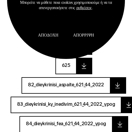
Μπορείτε να μάθετε ποια cookies χρησιμοποιούμε ή να τα
625
απενεργοποιήσετε στις
ρυθμίσεις
.
625
ΑΠΟΔΟΧΉ
ΑΠΌΡΡΙΨΗ
625
625
82_dieykrinisi_aspaite_621_44_2022
83_dieykrinisi_ky_inedivim_621_44_2022_ypog
84_dieykrinisi_fea_621_44_2022_ypog