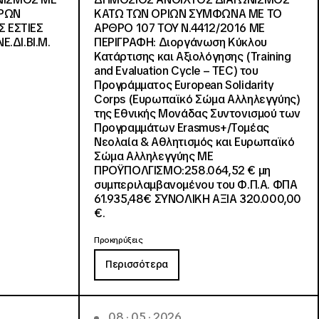
ΓΡΩΝ
ΚΑΤΩ ΤΩΝ ΟΡΙΩΝ ΣΥΜΦΩΝΑ ΜΕ ΤΟ
Σ ΕΣΤΙΕΣ
ΑΡΘΡΟ 107 ΤΟΥ Ν.4412/2016 ΜΕ
Ε.ΔΙ.ΒΙ.Μ.
ΠΕΡΙΓΡΑΦΗ: Διοργάνωση Κύκλου
Κατάρτισης και Αξιολόγησης (Training
and Evaluation Cycle – TEC) του
Προγράμματος European Solidarity
Corps (Ευρωπαϊκό Σώμα Αλληλεγγύης)
της Εθνικής Μονάδας Συντονισμού των
Προγραμμάτων Erasmus+/Τομέας
Νεολαία & Αθλητισμός και Ευρωπαϊκό
Σώμα Αλληλεγγύης ΜΕ
ΠΡΟΫΠΟΛΓΙΣΜΟ:258.064,52 € μη
συμπεριλαμβανομένου του Φ.Π.Α. ΦΠΑ
61.935,48€ ΣΥΝΟΛΙΚΗ ΑΞΙΑ 320.000,00
€.
Προκηρύξεις
Περισσότερα
08 · 05 · 2026