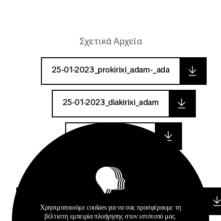
Σχετικά Αρχεία
25-01-2023_prokirixi_adam-_ada
25-01-2023_diakirixi_adam
espd-request-v2_54
espd-request-v2_57
parartima_ii_ypodeigma_oikonomikis_prosforas
Χρησιμοποιούμε cookies για να σας προσφέρουμε τη
βέλτιστη εμπειρία πλοήγησης στον ιστότοπό μας.