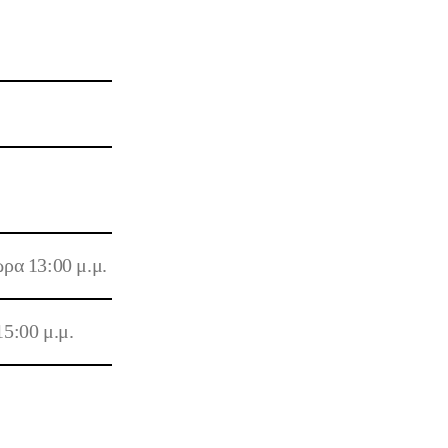
ώρα
13:00 μ.μ.
15:00 μ.μ.