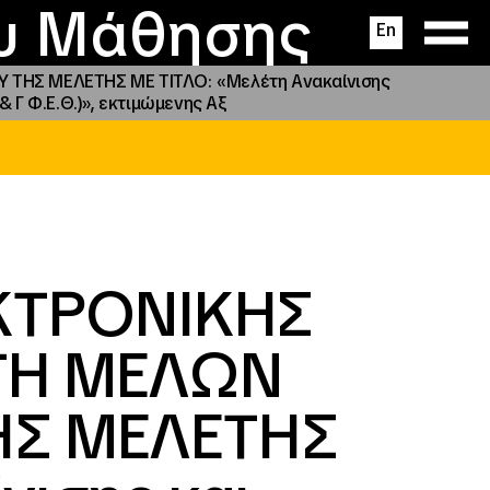
ας
ς
σεις
ου Μάθησης
En
ΤΗΣ ΜΕΛΕΤΗΣ ΜΕ ΤΙΤΛΟ: «Μελέτη Ανακαίνισης
 Γ΄ Φ.Ε.Θ.)», εκτιμώμενης Αξ
ΚΤΡΟΝΙΚΗΣ
ΟΓΗ ΜΕΛΩΝ
ΗΣ ΜΕΛΕΤΗΣ