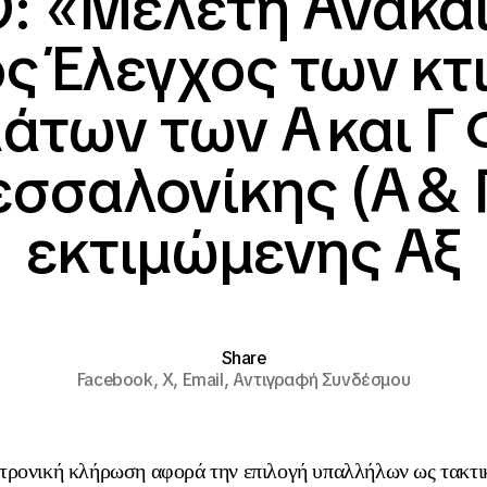
: «Μελέτη Ανακαί
ός Έλεγχος των κτ
των των Α΄ και Γ΄
σαλονίκης (Α΄ & Γ
εκτιμώμενης Αξ
Share
Facebook,
X,
Email,
Αντιγραφή Συνδέσμου
τρονική κλήρωση αφορά την επιλογή υπαλλήλων ως τακτι