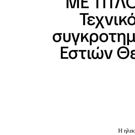
ΜΕ ΤΙΤΛΟ
Τεχνικ
συγκροτημά
Εστιών Θεσ
Η ηλεκ