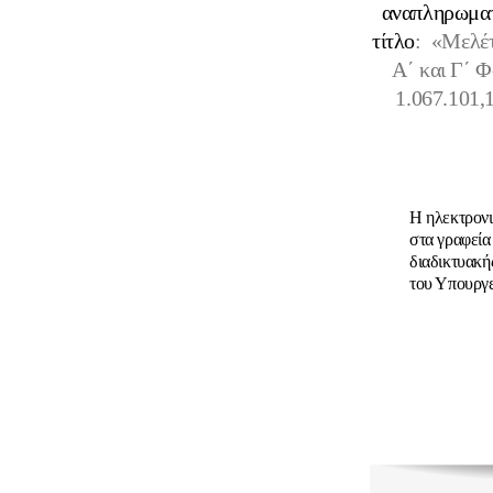
αναπληρωματ
τίτλο
: «Μελέτ
Α΄ και Γ΄ 
1.067.101,
Η ηλεκτρονι
στα γραφεία
διαδικτυακή
του Υπουργ