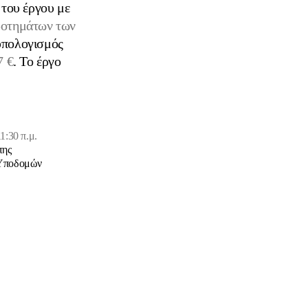
του έργου με
ροτημάτων των
πολογισμός
7 €
. Το έργο
1:30 π.μ.
της
ς Υποδομών