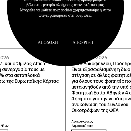
20221021091304050
βέλτιστη εμπειρία πλοήγησης στον ιστότοπό μας.
Μπορείτε να μάθετε ποια cookies χρησιμοποιούμε ή να τα
απενεργοποιήσετε στις
ρυθμίσεις
.
ΑΠΟΔΟΧΉ
ΑΠΌΡΡΙΨΗ
 2026
02 · 08 · 2026
.Μ. και o Όμιλος Attica
Άννα Ροκοφύλλου, Πρόεδρο
η συνεργασία τους με
Είναι εξασφαλισμένη η δω
% στα ακτοπλοϊκά
στέγαση σε άλλες φοιτητικέ
έσω της Ευρωπαϊκής Κάρτας
για όλους τους φοιτητές π
μετακινηθούν από την υπό 
Φοιτητική Εστία Αθηνών 4 
4 ψέματα για την γεμάτη αν
ανακοίνωση του Συλλόγου
Οικοτρόφων της ΦΕΑ
Ανακοινώσεις
 Νέων
Δημοσιεύσεις