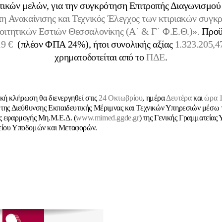
ικών μελών, για την συγκρότηση Επιτροπής Διαγωνισμού 
η Ανακαίνισης και Τεχνικός Έλεγχος των κτιριακών συγκ
Φοιτητικών Εστιών Θεσσαλονίκης (Α΄ & Γ΄ Φ.Ε.Θ.)».
Προϋ
19 €
(πλέον ΦΠΑ 24%), ήτοι συνολικής αξίας
1.323.205,4
χρηματοδοτείται από το
ΠΔΕ
.
κή κλήρωση θα διενεργηθεί στις
24 Οκτωβρίου
, ημέρα
Δευτέρα
και
ώρα 1
 της Διεύθυνσης Εκπαιδευτικής Μέριμνας και Τεχνικών Υπηρεσιών μέσω 
ς εφαρμογής Μη.Μ.Ε.Δ. (
www.mimed.ggde.gr
) της Γενικής Γραμματεία
είου Υποδομών και Μεταφορών.