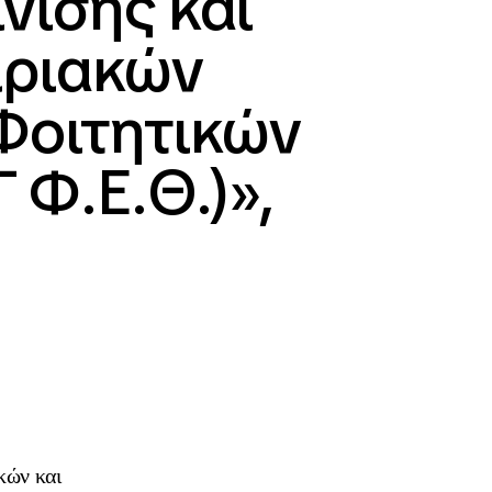
νισης και
ιριακών
 Φοιτητικών
΄ Φ.Ε.Θ.)»,
κών και