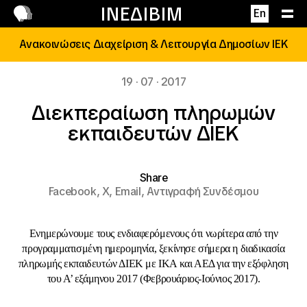
Επικοινωνία
ΙΝΕΔΙΒΙΜ
En
Ανακοινώσεις Διαχείριση & Λειτουργία Δημοσίων ΙΕΚ
19 · 07 · 2017
Διεκπεραίωση πληρωμών
εκπαιδευτών ΔΙΕΚ
Share
Facebook,
X,
Email,
Αντιγραφή Συνδέσμου
Ενημερώνουμε τους ενδιαφερόμενους ότι νωρίτερα από την
προγραμματισμένη ημερομηνία, ξεκίνησε σήμερα η διαδικασία
πληρωμής εκπαιδευτών ΔΙΕΚ με ΙΚΑ και ΑΕΔ για την εξόφληση
του Α’ εξάμηνου 2017 (Φεβρουάριος-Ιούνιος 2017).