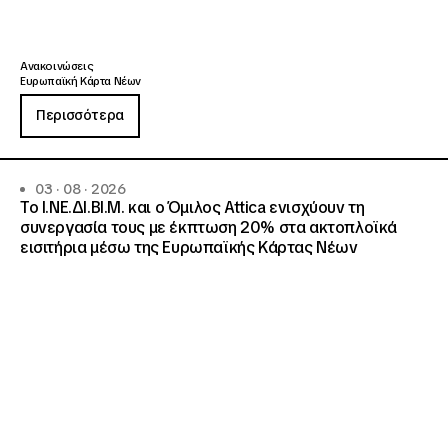
Ανακοινώσεις
Ευρωπαϊκή Κάρτα Νέων
Περισσότερα
03 · 08 · 2026
Το Ι.ΝΕ.ΔΙ.ΒΙ.Μ. και o Όμιλος Attica ενισχύουν τη
συνεργασία τους με έκπτωση 20% στα ακτοπλοϊκά
εισιτήρια μέσω της Ευρωπαϊκής Κάρτας Νέων