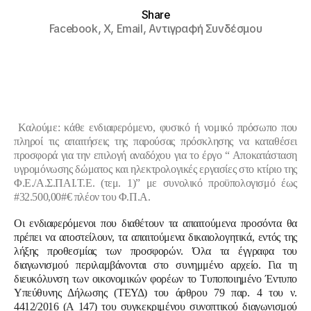
Share
Facebook,
X,
Email,
Αντιγραφή Συνδέσμου
Καλούμε: κάθε ενδιαφερόμενο, φυσικό ή νομικό πρόσωπο που
πληροί τις απαιτήσεις της παρούσας πρόσκλησης να καταθέσει
προσφορά για την επιλογή αναδόχου για το έργο “
Αποκατάσταση
υγρομόνωσης δώματος και ηλεκτρολογικές εργασίες στο κτίριο της
Φ.Ε./Α.Σ.ΠΑΙ.Τ.Ε. (τεμ. 1)” με συνολικό προϋπολογισμό έως
#32.500,00#€ πλέον του Φ.Π.Α.
Οι ενδιαφερόμενοι που διαθέτουν τα απαιτούμενα προσόντα θα
πρέπει να αποστείλουν, τα απαιτούμενα δικαιολογητικά, εντός της
λήξης προθεσμίας των προσφορών. Όλα τα έγγραφα του
διαγωνισμού περιλαμβάνονται στο συνημμένο αρχείο. Για τη
διευκόλυνση των οικονομικών φορέων το Τυποποιημένο Έντυπο
Υπεύθυνης Δήλωσης (ΤΕΥΔ) του άρθρου 79 παρ. 4 του ν.
4412/2016 (Α 147) του συγκεκριμένου συνοπτικού διαγωνισμού