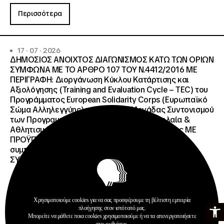
Περισσότερα
17 · 07 · 2026
ΔΗΜΟΣΙΟΣ ΑΝΟΙΧΤΟΣ ΔΙΑΓΩΝΙΣΜΟΣ ΚΑΤΩ ΤΩΝ ΟΡΙΩΝ
ΣΥΜΦΩΝΑ ΜΕ ΤΟ ΑΡΘΡΟ 107 ΤΟΥ Ν.4412/2016 ΜΕ
ΠΕΡΙΓΡΑΦΗ: Διοργάνωση Κύκλου Κατάρτισης και
Αξιολόγησης (Training and Evaluation Cycle – TEC) του
Προγράμματος European Solidarity Corps (Ευρωπαϊκό
Σώμα Αλληλεγγύης) της Εθνικής Μονάδας Συντονισμού
των Προγραμμάτων Erasmus+/Τομέας Νεολαία &
Αθλητισμός και Ευρωπαϊκό Σώμα Αλληλεγγύης ΜΕ
ΠΡΟΫΠΟΛΓΙΣΜΟ:258.064,52 € μη
συμπεριλαμβανομένου του Φ.Π.Α. ΦΠΑ 61.935,48€
ΣΥΝΟΛΙΚΗ ΑΞΙΑ 320.000,00 €.
Χρησιμοποιούμε cookies για να σας προσφέρουμε τη βέλτιστη εμπειρία
Ανοίξτε τη γ
πλοήγησης στον ιστότοπό μας.
Μπορείτε να μάθετε ποια cookies χρησιμοποιούμε ή να τα απενεργοποιήσετε
Προκηρύξεις
στις
ρυθμίσεις
.