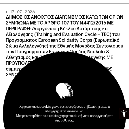
17 · 07 · 2026
ΔΗΜΟΣΙΟΣ ΑΝΟΙΧΤΟΣ ΔΙΑΓΩΝΙΣΜΟΣ ΚΑΤΩ ΤΩΝ ΟΡΙΩΝ
ΣΥΜΦΩΝΑ ΜΕ ΤΟ ΑΡΘΡΟ 107 ΤΟΥ Ν.4412/2016 ΜΕ
ΠΕΡΙΓΡΑΦΗ: Διοργάνωση Κύκλου Κατάρτισης και
Αξιολόγησης (Training and Evaluation Cycle – TEC) του
Προγράμματος European Solidarity Corps (Ευρωπαϊκό
Σώμα Αλληλεγγύης) της Εθνικής Μονάδας Συντονισμού
των Προγραμμάτων Erasmus+/Τομέας Νεολαία &
Αθλητισμός και Ευρωπαϊκό Σώμα Αλληλεγγύης ΜΕ
ΠΡΟΫΠΟΛΓΙΣΜΟ:258.064,52 € μη
συμπεριλαμβανομένου του Φ.Π.Α. ΦΠΑ 61.935,48€
ΣΥΝΟΛΙΚΗ ΑΞΙΑ 320.000,00 €.
Χρησιμοποιούμε cookies για να σας προσφέρουμε τη βέλτιστη εμπειρία
Ανοίξτε τη γ
Προκηρύξεις
πλοήγησης στον ιστότοπό μας.
Μπορείτε να μάθετε ποια cookies χρησιμοποιούμε ή να τα απενεργοποιήσετε
Περισσότερα
στις
ρυθμίσεις
.