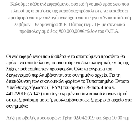
Καλούμε: κάθε ενδιαφερόμενο, φυσικό ή νομικό πρόσωπο που
πληροί τις απαιτήσεις της παρούσας πρόσκλησης να καταθέσει
προσφορά για την επιλογή αναδόχου για το έργο «Αντικατάσταση
λεβήτων – θερμαντήρα Φ.Ε. Πάτρας (τεμ. 1)» με συνολικό
προϋπολογισμό έως #60.000,00#€ πλέον του Φ.Π.Α.
Οι ενδιαφερόμενοι που διαθέτουν τα απαιτούμενα προσόντα θα
πρέπει να αποστείλουν, τα απαιτούμενα δικαιολογητικά, εντός της
λήξης προθεσμίας των προσφορών. Όλα τα έγγραφα του
διαγωνισμού περιλαμβάνονται στο συνημμένο αρχείο. Για τη
διευκόλυνση των οικονομικών φορέων το Τυποποιημένο Έντυπο
Υπεύθυνης Δήλωσης (ΤΕΥΔ) του άρθρου 79 παρ. 4 του ν.
4412/2016 (Α 147) του συγκεκριμένου συνοπτικού διαγωνισμού
σε επεξεργάσιμη μορφή, περιλαμβάνεται ως ξεχωριστό αρχείο στα
συνημμένα.
Λήξη υποβολής προσφορών: Τρίτη 02/04/2019 και ώρα 10:00 π.μ.