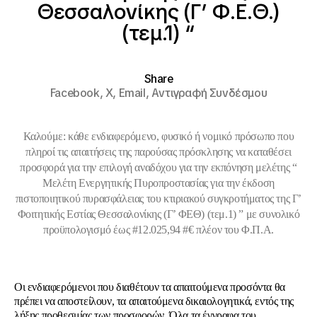
Θεσσαλονίκης (Γ’ Φ.Ε.Θ.)
(τεμ.1) “
Share
Facebook,
X,
Email,
Αντιγραφή Συνδέσμου
Καλούμε: κάθε ενδιαφερόμενο, φυσικό ή νομικό πρόσωπο που
πληροί τις απαιτήσεις της παρούσας πρόσκλησης να καταθέσει
προσφορά για την επιλογή αναδόχου για την εκπόνηση μελέτης “
Μελέτη Ενεργητικής Πυροπροστασίας για την έκδοση
πιστοποιητικού πυρασφάλειας του κτιριακού συγκροτήματος της Γ’
Φοιτητικής Εστίας Θεσσαλονίκης (Γ’ ΦΕΘ) (τεμ.1) ” με συνολικό
προϋπολογισμό έως #12.025,94 #€ πλέον του Φ.Π.Α.
Οι ενδιαφερόμενοι που διαθέτουν τα απαιτούμενα προσόντα θα
πρέπει να αποστείλουν, τα απαιτούμενα δικαιολογητικά, εντός της
λήξης προθεσμίας των προσφορών. Όλα τα έγγραφα του