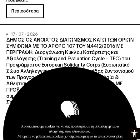
Προκηρύξεις
Περισσότερα
17 · 07 · 2026
ΔΗΜΟΣΙΟΣ ΑΝΟΙΧΤΟΣ ΔΙΑΓΩΝΙΣΜΟΣ ΚΑΤΩ ΤΩΝ ΟΡΙΩΝ
ΣΥΜΦΩΝΑ ΜΕ ΤΟ ΑΡΘΡΟ 107 ΤΟΥ Ν.4412/2016 ΜΕ
ΠΕΡΙΓΡΑΦΗ: Διοργάνωση Κύκλου Κατάρτισης και
Αξιολόγησης (Training and Evaluation Cycle – TEC) του
Προγράμματος European Solidarity Corps (Ευρωπαϊκό
Σώμα Αλληλεγγύης) της Εθνικής Μονάδας Συντονισμού
των Προγραμμάτων Erasmus+/Τομέας Νεολαία &
Αθλητισμός και Ευρωπαϊκό Σώμα Αλληλεγγύης ΜΕ
ΠΡΟΫΠΟΛΓΙΣΜΟ:258.064,52 € μη
συμπεριλαμβανομένου του Φ.Π.Α. ΦΠΑ 61.935,48€
ΣΥΝΟΛΙΚΗ ΑΞΙΑ 320.000,00 €.
Χρησιμοποιούμε cookies για να σας προσφέρουμε τη βέλτιστη εμπειρία
Ανοίξτε τη γ
πλοήγησης στον ιστότοπό μας.
Μπορείτε να μάθετε ποια cookies χρησιμοποιούμε ή να τα απενεργοποιήσετε