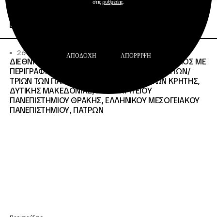
Προκηρύξεις
στις
ρυθμίσεις
.
Περισσότερα
26 · 06 · 2026
ΑΠΟΔΟΧΉ
ΑΠΌΡΡΙΨΗ
ΔΙΕΘΝΗΣ ΑΝΟΙΧΤΟΣ ΗΛΕΚΤΡΟΝΙΚΟΣ ΔΙΑΓΩΝΙΣΜΟΣ ΜΕ
ΠΕΡΙΓΡΑΦΗ:ΥΠΗΡΕΣΙΕΣ ΣΤΕΓΑΣΗΣ ΤΩΝ ΦΟΙΤΗΤΩΝ/
ΤΡΙΩΝ ΤΩΝ ΠΑΝΕΠΙΣΤΗΜΙΑΚΩΝ ΙΔΡΥΜΑΤΩΝ KΡΗΤΗΣ,
ΔΥΤΙΚΗΣ ΜΑΚΕΔΟΝΙΑΣ, ΔΗΜΟΚΡΙΤΕΙΟΥ
ΠΑΝΕΠΙΣΤΗΜΙΟΥ ΘΡΑΚΗΣ, ΕΛΛΗΝΙΚΟΥ ΜΕΣΟΓΕΙΑΚΟΥ
ΠΑΝΕΠΙΣΤΗΜΙΟΥ, ΠΑΤΡΩΝ