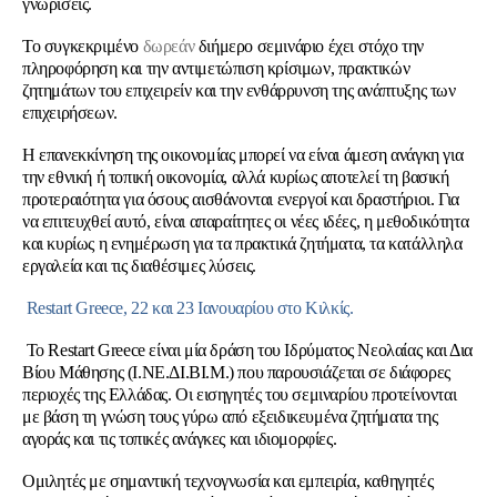
γνωρίσεις.
Το συγκεκριμένο
δωρεάν
διήμερο σεμινάριο έχει στόχο την
πληροφόρηση και την αντιμετώπιση κρίσιμων, πρακτικών
ζητημάτων του επιχειρείν και την ενθάρρυνση της ανάπτυξης των
επιχειρήσεων.
Η επανεκκίνηση της οικονομίας μπορεί να είναι άμεση ανάγκη για
την εθνική ή τοπική οικονομία, αλλά κυρίως αποτελεί τη βασική
προτεραιότητα για όσους αισθάνονται ενεργοί και δραστήριοι. Για
να επιτευχθεί αυτό, είναι απαραίτητες οι νέες ιδέες, η μεθοδικότητα
και κυρίως η ενημέρωση για τα πρακτικά ζητήματα, τα κατάλληλα
εργαλεία και τις διαθέσιμες λύσεις.
Restart
Greece, 22 και 23 Ιανουαρίου στο Κιλκίς.
Το Restart Greece είναι μία δράση του
Ιδρύματος Νεολαίας και Δια
Βίου Μάθησης
(Ι.ΝΕ.ΔΙ.ΒΙ.Μ.) που παρουσιάζεται σε διάφορες
περιοχές της Ελλάδας. Οι εισηγητές του σεμιναρίου προτείνονται
με βάση τη γνώση τους γύρω από εξειδικευμένα ζητήματα της
αγοράς και τις τοπικές ανάγκες και ιδιομορφίες.
Ομιλητές με σημαντική τεχνογνωσία και εμπειρία, καθηγητές