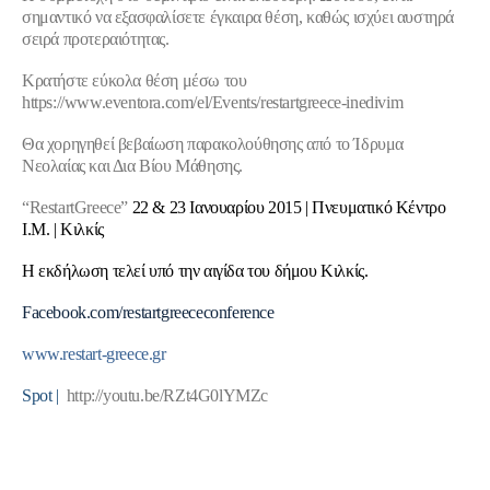
σημαντικό να εξασφαλίσετε έγκαιρα θέση, καθώς ισχύει αυστηρά
σειρά προτεραιότητας.
Κρατήστε εύκολα θέση μέσω του
https://www.eventora.com/el/Events/restartgreece-inedivim
Θα χορηγηθεί βεβαίωση παρακολούθησης από το Ίδρυμα
Νεολαίας και Δια Βίου Μάθησης.
“
Restart
Greece
”
22 & 23 Ιανουαρίου 2015 | Πνευματικό Κέντρο
Ι.Μ. | Κιλκίς
Η εκδήλωση τελεί υπό την αιγίδα του δήμου Κιλκίς.
Facebook.com/restartgreececonference
www.restart-greece.gr
Spot |
http://youtu.be/RZt4G0lYMZc