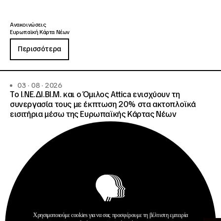
Ανακοινώσεις
Ευρωπαϊκή Κάρτα Νέων
Περισσότερα
03 · 08 · 2026
Το Ι.ΝΕ.ΔΙ.ΒΙ.Μ. και o Όμιλος Attica ενισχύουν τη
συνεργασία τους με έκπτωση 20% στα ακτοπλοϊκά
εισιτήρια μέσω της Ευρωπαϊκής Κάρτας Νέων
Χρησιμοποιούμε cookies για να σας προσφέρουμε τη βέλτιστη εμπειρία
Ανοίξτε τη γ