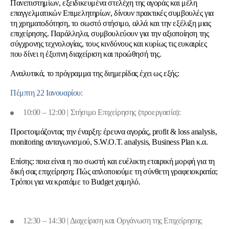
Πανεπιστημίων, εξειδικευμένα στελέχη της αγοράς και μέλη
επαγγελματικών Επιμελητηρίων, δίνουν πρακτικές συμβουλές για
τη χρηματοδότηση, το σωστό στήσιμο, αλλά και την εξέλιξη μιας
επιχείρησης. Παράλληλα, συμβουλεύουν για την αξιοποίηση της
σύγχρονης τεχνολογίας, τους κινδύνους και κυρίως τις ευκαιρίες
που δίνει η έξυπνη διαχείριση και προώθησή της.
Αναλυτικά, το πρόγραμμα της διημερίδας έχει ως εξής:
Πέμπτη 22 Ιανουαρίου:
10
:00 – 12:00 | Στήσιμο Επιχείρησης (προεργασία):
Προετοιμάζοντας την έναρξη: έρευνα αγοράς,
profit
&
loss
analysis
,
monitoring
ανταγωνισμού,
S
.
W
.
O
.
T
.
analysis
,
Business
Plan
κ.α.
Επίσης: ποια είναι η πιο σωστή και ευέλικτη εταιρική μορφή για τη
δική σας επιχείρηση; Πώς απλοποιούμε τη σύνθετη γραφειοκρατία;
Τρόποι για να κρατάμε το
Budget
χαμηλό.
12:30 – 14:30 | Διαχείριση και Οργάνωση της Επιχείρησης