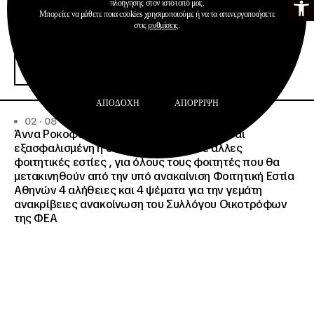
πλοήγησης στον ιστότοπό μας.
Μπορείτε να μάθετε ποια cookies χρησιμοποιούμε ή να τα απενεργοποιήσετε
Ανακοινώσεις
στις
ρυθμίσεις
.
Δημοσιεύσεις
Ευρωπαϊκή Κάρτα Νέων
Περισσότερα
ΑΠΟΔΟΧΉ
ΑΠΌΡΡΙΨΗ
02 · 08 · 2026
Άννα Ροκοφύλλου, Πρόεδρος ΙΝΕΔΙΒΙΜ: Είναι
εξασφαλισμένη η δωρεάν στέγαση σε άλλες
φοιτητικές εστίες , για όλους τους φοιτητές που θα
μετακινηθούν από την υπό ανακαίνιση Φοιτητική Εστία
Αθηνών 4 αλήθειες και 4 ψέματα για την γεμάτη
ανακρίβειες ανακοίνωση του Συλλόγου Οικοτρόφων
της ΦΕΑ