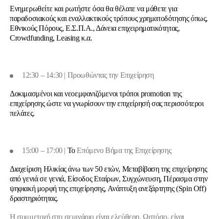
Ενημερωθείτε και ρωτήστε όσα θα θέλατε να μάθετε για
παραδοσιακούς και εναλλακτικούς τρόπους χρηματοδότησης όπως,
Εθνικούς Πόρους, Ε.Σ.Π.Α., Δάνεια επιχειρηματικότητας,
Crowdfunding, Leasing κ.α.
12:30 – 14:30 | Προωθώντας την Επιχείρηση
Δοκιμασμένοι και νεοεμφανιζόμενοι τρόποι
promotion
της
επιχείρησης ώστε να γνωρίσουν την επιχείρησή σας περισσότεροι
πελάτες.
15:00 – 17:00 |
Το
Επόμενο Βήμα της Επιχείρησης
Διαχείριση Ηλικίας άνω των 50 ετών, Μεταβίβαση της επιχείρησης
από γενιά σε γενιά, Είσοδος Εταίρων, Συγχώνευση, Πέρασμα στην
ψηφιακή μορφή της επιχείρησης, Ανάπτυξη ανεξάρτητης (
Spin
Off
)
δραστηριότητας.
Η συμμετοχή στο σεμινάριο είναι ελεύθερη. Ωστόσο, είναι