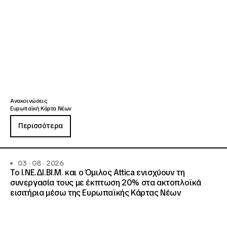
Ανακοινώσεις
Ευρωπαϊκή Κάρτα Νέων
Περισσότερα
03 · 08 · 2026
Το Ι.ΝΕ.ΔΙ.ΒΙ.Μ. και o Όμιλος Attica ενισχύουν τη
συνεργασία τους με έκπτωση 20% στα ακτοπλοϊκά
εισιτήρια μέσω της Ευρωπαϊκής Κάρτας Νέων