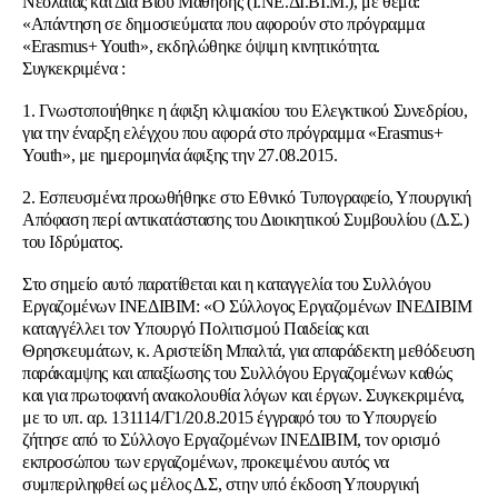
Νεολαίας και Δια Βίου Μάθησης (Ι.ΝΕ.ΔΙ.ΒΙ.Μ.), με θέμα:
«Απάντηση σε δημοσιεύματα που αφορούν στο πρόγραμμα
«Erasmus+ Youth», εκδηλώθηκε όψιμη κινητικότητα.
Συγκεκριμένα :
1. Γνωστοποιήθηκε η άφιξη κλιμακίου του Ελεγκτικού Συνεδρίου,
για την έναρξη ελέγχου που αφορά στο πρόγραμμα «Erasmus+
Youth», με ημερομηνία άφιξης την 27.08.2015.
2. Εσπευσμένα προωθήθηκε στο Εθνικό Τυπογραφείο, Υπουργική
Απόφαση περί αντικατάστασης του Διοικητικού Συμβουλίου (Δ.Σ.)
του Ιδρύματος.
Στο σημείο αυτό παρατίθεται και η καταγγελία του Συλλόγου
Εργαζομένων ΙΝΕΔΙΒΙΜ:
«Ο Σύλλογος Εργαζομένων ΙΝΕΔΙΒΙΜ
καταγγέλλει τον Υπουργό Πολιτισμού Παιδείας και
Θρησκευμάτων, κ. Αριστείδη Μπαλτά, για απαράδεκτη μεθόδευση
παράκαμψης και απαξίωσης του Συλλόγου Εργαζομένων καθώς
και για πρωτοφανή ανακολουθία λόγων και έργων. Συγκεκριμένα,
με το υπ. αρ. 131114/Γ1/20.8.2015 έγγραφό του το Υπουργείο
ζήτησε από το Σύλλογο Εργαζομένων ΙΝΕΔΙΒΙΜ, τον ορισμό
εκπροσώπου των εργαζομένων, προκειμένου αυτός να
συμπεριληφθεί ως μέλος Δ.Σ, στην υπό έκδοση Υπουργική