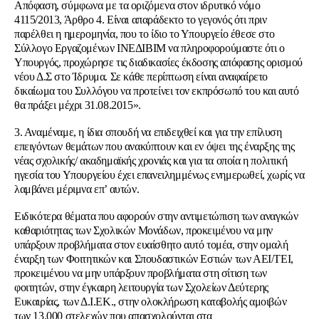
Απόφαση, σύμφωνα με τα οριζόμενα στον ιδρυτικό νόμο
4115/2013, Άρθρο 4. Είναι απαράδεκτο το γεγονός ότι πριν
παρέλθει η ημερομηνία, που το ίδιο το Υπουργείο έθεσε στο
Σύλλογο Εργαζομένων ΙΝΕΔΙΒΙΜ να πληροφορούμαστε ότι ο
Υπουργός, προχώρησε τις διαδικασίες έκδοσης απόφασης ορισμού
νέου Δ.Σ στο Ίδρυμα. Σε κάθε περίπτωση είναι αναφαίρετο
δικαίωμα του Συλλόγου να προτείνει τον εκπρόσωπό του και αυτό
θα πράξει μέχρι 31.08.2015».
3. Αναμέναμε, η ίδια σπουδή να επιδειχθεί και για την επίλυση
επειγόντων θεμάτων που ανακύπτουν και εν όψει της έναρξης της
νέας σχολικής/ ακαδημαϊκής χρονιάς και για τα οποία η πολιτική
ηγεσία του Υπουργείου έχει επανειλημμένως ενημερωθεί, χωρίς να
λαμβάνει μέριμνα επ’ αυτών.
Ειδικότερα θέματα που αφορούν στην αντιμετώπιση των αναγκών
καθαριότητας των Σχολικών Μονάδων, προκειμένου να μην
υπάρξουν προβλήματα στον ευαίσθητο αυτό τομέα, στην ομαλή
έναρξη των Φοιτητικών και Σπουδαστικών Εστιών των ΑΕΙ/ΤΕΙ,
προκειμένου να μην υπάρξουν προβλήματα στη σίτιση των
φοιτητών, στην έγκαιρη λειτουργία των Σχολείων Δεύτερης
Ευκαιρίας, των Δ.Ι.ΕΚ., στην ολοκλήρωση καταβολής αμοιβών
των 13.000 στελεχών που απασχολούνται στα