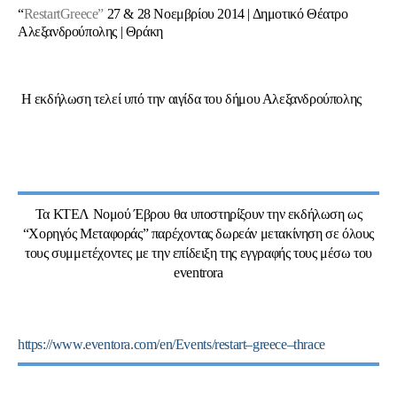
“
Restart
Greece
”
27 & 28 Νοεμβρίου 2014 | Δημοτικό Θέατρο
Αλεξανδρούπολης | Θράκη
Η εκδήλωση τελεί υπό την αιγίδα του δήμου Αλεξανδρούπολης
Τα
ΚΤΕΛ Νομού Έβρου
θα υποστηρίξουν την εκδήλωση ως
“Χορηγός Μεταφοράς” παρέχοντας δωρεάν μετακίνηση σε όλους
τους συμμετέχοντες με την επίδειξη της εγγραφής τους μέσω του
eventrora
https
://
www
.
eventora
.
com
/
en
/
Events
/
restart
–
greece
–
thrace