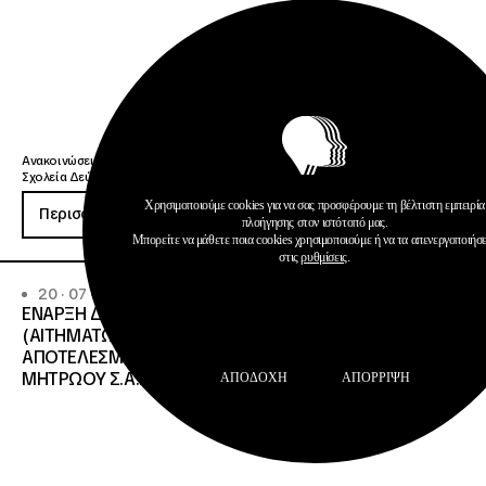
Ανακοινώσεις
Σχολεία Δεύτερης Ευκαιρίας
Χρησιμοποιούμε cookies για να σας προσφέρουμε τη βέλτιστη εμπειρία
Περισσότερα
πλοήγησης στον ιστότοπό μας.
Μπορείτε να μάθετε ποια cookies χρησιμοποιούμε ή να τα απενεργοποιήσ
στις
ρυθμίσεις
.
20 · 07 · 2026
ΕΝΑΡΞΗ ΔΙΑΔΙΚΑΣΙΑΣ ΥΠΟΒΟΛΗΣ ΕΝΣΤΑΣΕΩΝ
(ΑΙΤΗΜΑΤΩΝ ΕΠΑΝΕΛΕΓΧΟΥ) ΕΠΙ ΤΩΝ
ΑΠΟΤΕΛΕΣΜΑΤΩΝ ΤΟΥ ΔΙΟΙΚΗΤΙΚΟΥ ΕΛΕΓΧΟΥ ΤΟΥ
ΜΗΤΡΩΟΥ Σ.Α.Ε.Κ. ΚΑΙ Ε.Σ.Κ.»
ΑΠΟΔΟΧΉ
ΑΠΌΡΡΙΨΗ