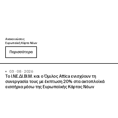
Ανακοινώσεις
Ευρωπαϊκή Κάρτα Νέων
Περισσότερα
03 · 08 · 2026
Το Ι.ΝΕ.ΔΙ.ΒΙ.Μ. και o Όμιλος Attica ενισχύουν τη
συνεργασία τους με έκπτωση 20% στα ακτοπλοϊκά
εισιτήρια μέσω της Ευρωπαϊκής Κάρτας Νέων