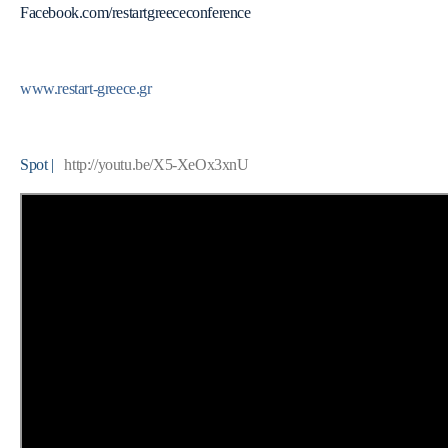
Facebook.com/restartgreececonference
www.restart-greece.gr
Spot |
http://youtu.be/X5-XeOx3xnU