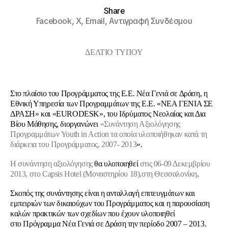
Share
Facebook,
X,
Email,
Αντιγραφή Συνδέσμου
ΔΕΛΤΙΟ ΤΥΠΟΥ
Στο πλαίσιο του Προγράμματος της Ε.Ε. Νέα Γενιά σε Δράση, η
Εθνική Υπηρεσία των Προγραμμάτων της Ε.Ε. «ΝΕΑ ΓΕΝΙΑ ΣΕ
ΔΡΑΣΗ» και «EURODESK», του Ιδρύματος Νεολαίας και Δια
Βίου Μάθησης, διοργανώνει
«Συνάντηση Αξιολόγησης
Προγραμμάτων Youth in Action τα οποία υλοποιήθηκαν κατά τη
διάρκεια του Προγράμματος, 2007- 2013
».
Η συνάντηση αξιολόγησης
θα υλοποιηθεί
στις 06-09 Δεκεμβρίου
2013, στο Capsis Hotel (Μοναστηρίου 18),στη Θεσσαλονίκη
.
Σκοπός της συνάντησης είναι η ανταλλαγή επιτευγμάτων και
εμπειριών των δικαιούχων του Προγράμματος και η παρουσίαση
καλών πρακτικών των σχεδίων που έχουν υλοποιηθεί
στο Πρόγραμμα Νέα Γενιά σε Δράση την περίοδο 2007 – 2013.