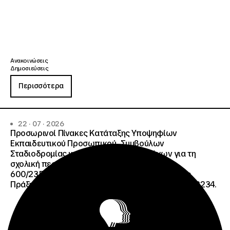
Ανακοινώσεις
Δημοσιεύσεις
Περισσότερα
22 · 07 · 2026
Προσωρινοί Πίνακες Κατάταξης Υποψηφίων
Εκπαιδευτικού Προσωπικού, Συμβούλων
Σταδιοδρομίας και Συμβούλων Ψυχολόγων για τη
σχολική περίοδο 2026-2027 της ΑΠ
600/2355/13042/08-05-2026 πρόσκλησης, της
Πράξης «Σχολεία Δεύτερης Ευκαιρίας», ΟΠΣ 6003234.