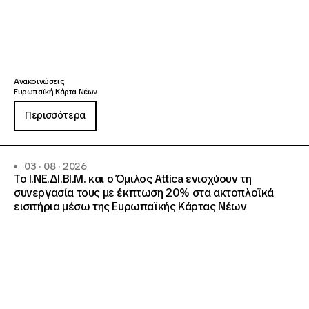
Ανακοινώσεις
Ευρωπαϊκή Κάρτα Νέων
Περισσότερα
03 · 08 · 2026
Το Ι.ΝΕ.ΔΙ.ΒΙ.Μ. και o Όμιλος Attica ενισχύουν τη
συνεργασία τους με έκπτωση 20% στα ακτοπλοϊκά
εισιτήρια μέσω της Ευρωπαϊκής Κάρτας Νέων