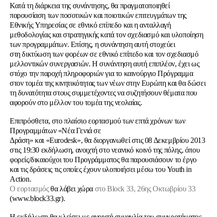
Κατά τη διάρκεια της συνάντησης, θα πραγματοποιηθεί
παρουσίαση των ποσοτικών και ποιοτικών επιτευγμάτων της
Εθνικής Υπηρεσίας σε εθνικό επίπεδο και η ανταλλαγή
μεθοδολογίας και στρατηγικής κατά τον σχεδιασμό και υλοποίηση
των προγραμμάτων. Επίσης, η συνάντηση αυτή στοχεύει
στη δικτύωση των φορέων σε εθνικό επίπεδο και τον σχεδιασμό
μελλοντικών συνεργασιών. Η συνάντηση αυτή επιπλέον, έχει ως
στόχο την παροχή πληροφοριών για το καινούργιο Πρόγραμμα
στον τομέα της κινητικότητας των νέων στην Ευρώπη και θα δώσει
τη δυνατότητα στους συμμετέχοντες να συζητήσουν θέματα που
αφορούν στο μέλλον του τομέα της νεολαίας.
Επιπρόσθετα, στο πλαίσιο εορτασμού των επτά χρόνων των
Προγραμμάτων «Νέα Γενιά σε
Δράση» και «Eurodesk», θα διοργανωθεί στις 08 Δεκεμβρίου 2013
στις 19:30 εκδήλωση, ανοιχτή στο νεανικό κοινό της πόλης, όπου
φορείς/δικαιούχοι του Προγράμματος θα παρουσιάσουν το έργο
και τις δράσεις τις οποίες έχουν υλοποιήσει μέσω του Youth in
Action.
Ο εορτασμός
θα λάβει χώρα
στο Block 33, 26ης Οκτωβρίου 33
(www.block33.gr).
Η εκδήλωση θα κλείσει με ανοιχτή συναυλία του συγκροτήματος