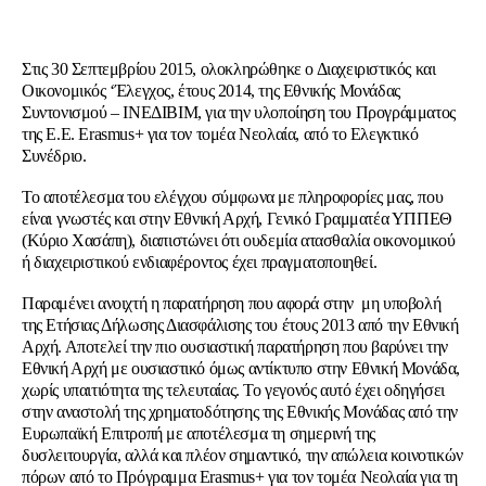
Στις 30 Σεπτεμβρίου 2015, ολοκληρώθηκε ο Διαχειριστικός και
Οικονομικός ‘Έλεγχος, έτους 2014, της Εθνικής Μονάδας
Συντονισμού – ΙΝΕΔΙΒΙΜ, για την υλοποίηση του Προγράμματος
της Ε.Ε. Erasmus+ για τον τομέα Νεολαία, από το Ελεγκτικό
Συνέδριο.
Το αποτέλεσμα του ελέγχου σύμφωνα με πληροφορίες μας, που
είναι γνωστές και στην Εθνική Αρχή, Γενικό Γραμματέα ΥΠΠΕΘ
(Κύριο Χασάπη), διαπιστώνει ότι ουδεμία ατασθαλία οικονομικού
ή διαχειριστικού ενδιαφέροντος έχει πραγματοποιηθεί.
Παραμένει ανοιχτή η παρατήρηση που αφορά στην μη υποβολή
της Ετήσιας Δήλωσης Διασφάλισης του έτους 2013 από την Εθνική
Αρχή. Αποτελεί την πιο ουσιαστική παρατήρηση που βαρύνει την
Εθνική Αρχή με ουσιαστικό όμως αντίκτυπο στην Εθνική Μονάδα,
χωρίς υπαιτιότητα της τελευταίας. Το γεγονός αυτό έχει οδηγήσει
στην αναστολή της χρηματοδότησης της Εθνικής Μονάδας από την
Ευρωπαϊκή Επιτροπή με αποτέλεσμα τη σημερινή της
δυσλειτουργία, αλλά και πλέον σημαντικό, την απώλεια κοινοτικών
πόρων από το Πρόγραμμα Erasmus+ για τον τομέα Νεολαία για τη