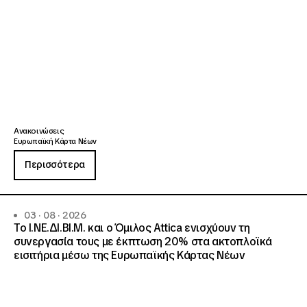
Ανακοινώσεις
Ευρωπαϊκή Κάρτα Νέων
Περισσότερα
03 · 08 · 2026
Το Ι.ΝΕ.ΔΙ.ΒΙ.Μ. και o Όμιλος Attica ενισχύουν τη
συνεργασία τους με έκπτωση 20% στα ακτοπλοϊκά
εισιτήρια μέσω της Ευρωπαϊκής Κάρτας Νέων