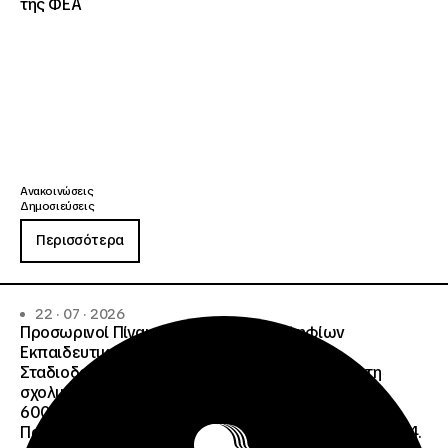
της ΦΕΑ
Ανακοινώσεις
Δημοσιεύσεις
Περισσότερα
22 · 07 · 2026
Προσωρινοί Πίνακες Κατάταξης Υποψηφίων
Εκπαιδευτικού Προσωπικού, Συμβούλων
Σταδιοδρομίας και Συμβούλων Ψυχολόγων για τη
σχολική περίοδο 2026-2027 της ΑΠ
600/2355/13042/08-05-2026 πρόσκλησης, της
Πράξης «Σχολεία Δεύτερης Ευκαιρίας», ΟΠΣ 6003234.