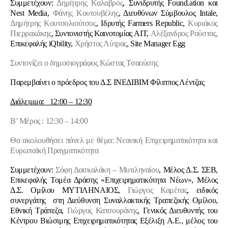
Συμμετέχουν:
Δημήτρης Καλαβρός
, Συνιδρυτής Found.ation και
Nest Media,
Φάνης Κουτουβέλης
, Διευθύνων Σύμβουλος Intale,
Δημήτρης Κουτσολιούτσος
, Ιδρυτής Farmers Republic,
Κυριάκος
Πιερρακάκης
, Συντονιστής Καινοτομίας AIT,
Αλέξανδρος Ρούστας,
Επικεφαλής iQbility,
Χρήστος Λύτρας
, Site Manager Egg
Συντονίζει ο δημοσιογράφος Κώστας Τσαούσης
Παρεμβαίνει ο πρόεδρος του Δ.Σ ΙΝΕΔΙΒΙΜ Φίλιππος Λέντζας
Διάλειμμα: 12:00 – 12:30
Β’ Μέρος : 12:30 – 14:00
Θα ακολουθήσει πάνελ με θέμα: Νεανική Επιχειρηματικότητα και
Ευρωπαϊκή Πραγματικότητα
Συμμετέχουν:
Σόφη Δασκαλάκη – Μυτιληναίου
, Μέλος Δ.Σ. ΣΕΒ,
Επικεφαλής Τομέα Δράσης «Επιχειρηματικότητα Νέων», Μέλος
Δ.Σ. Ομίλου ΜΥΤΙΛΗΝΑΙΟΣ,
Γιώργος Καμέτας
, ειδικός
συνεργάτης στη Διεύθυνση Συναλλακτικής Τραπεζικής Ομίλου,
Εθνική Τράπεζα,
Γιώργος Κατσουράνης
, Γενικός Διευθυντής του
Κέντρου Βιώσιμης Επιχειρηματικότητας Εξέλιξη Α.Ε., μέλος του