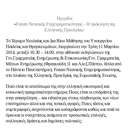
Ημερίδα
«
Forum Νεανικής Επιχειρηματικότητας – Η πρόκληση της
Ελληνικής Προεδρίας»
To Ίδρυμα Νεολαίας και Δια Βίου Μάθησης του Υπουργείου
Παιδείας και Θρησκευμάτων, διοργανώνει την Τρίτη 11 Μαρτίου
2014, μεταξύ 10.30 – 14.00, στην αίθουσα εκδηλώσεων της
Γεν.Γραμματείας Ενημέρωσης & Επικοινωνίας/Γεν. Γραμματείας
Μέσων Ενημέρωσης (Φραγκούδη 11 και Αλεξ.Πάντου, δίπλα από
το Πάντειο Πανεπιστήμιο), Forum Νεανικής Επιχειρηματικότητας,
στο πλαίσιο της Ελληνικής Προεδρίας της Ευρωπαϊκής Ενωσης.
Ποιό είναι το αποτύπωμα της στην ελληνική οικονομική και
κοινωνική πραγματικότητα σήμερα; Ποιες είναι οι επιδράσεις της
στην απασχόληση – και ειδικότερα, στους πληθυσμούς των νέων
επιστημόνων αλλά και στις τοπικές αγορές; Ποιες τάσεις και
συμπεριφορές ανιχνεύονται και καταγράφονται καθώς και ποιά τα
όρια και οι συσχετίσεις ανάμεσα σε προσωπικές επιλογές,
συλλογικές δράσεις και δημόσιες πολιτικές;