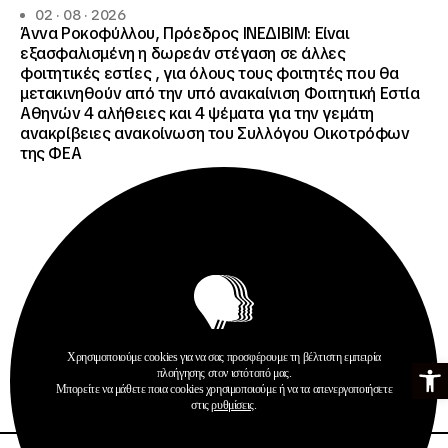
02 · 08 · 2026
Άννα Ροκοφύλλου, Πρόεδρος ΙΝΕΔΙΒΙΜ: Είναι
εξασφαλισμένη η δωρεάν στέγαση σε άλλες
φοιτητικές εστίες , για όλους τους φοιτητές που θα
μετακινηθούν από την υπό ανακαίνιση Φοιτητική Εστία
Αθηνών 4 αλήθειες και 4 ψέματα για την γεμάτη
ανακρίβειες ανακοίνωση του Συλλόγου Οικοτρόφων
της ΦΕΑ
Ανακοινώσεις
Δημοσιεύσεις
Χρησιμοποιούμε cookies για να σας προσφέρουμε τη βέλτιστη εμπειρία
Ανοίξτε τη γ
πλοήγησης στον ιστότοπό μας.
Περισσότερα
Μπορείτε να μάθετε ποια cookies χρησιμοποιούμε ή να τα απενεργοποιήσετε
στις
ρυθμίσεις
.