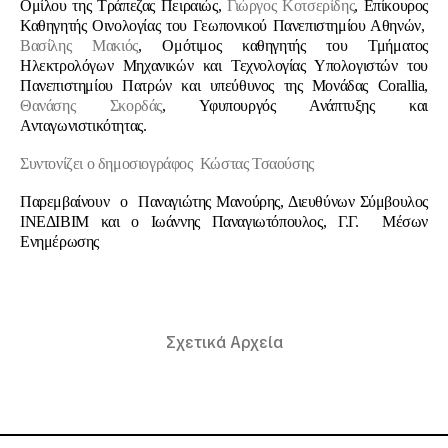
Ομίλου της Τράπεζας Πειραιώς,
Γιώργος Κοτσερίδης
, Επίκουρος
Καθηγητής Οινολογίας του Γεωπονικού Πανεπιστημίου Αθηνών,
Βασίλης Μακιός
, Ομότιμος καθηγητής του Τμήματος
Ηλεκτρολόγων Μηχανικών και Τεχνολογίας Υπολογιστών του
Πανεπιστημίου Πατρών και υπεύθυνος της Μονάδας Corallia,
Θανάσης Σκορδάς
, Υφυπουργός Ανάπτυξης και
Ανταγωνιστικότητας.
Συντονίζει ο δημοσιογράφος Κώστας Τσαούσης
Παρεμβαίνουν ο Παναγιώτης Μανούρης, Διευθύνων Σύμβουλος
ΙΝΕΔΙΒΙΜ και ο Ιωάννης Παναγιωτόπουλος, Γ.Γ. Μέσων
Ενημέρωσης
Σχετικά Αρχεία