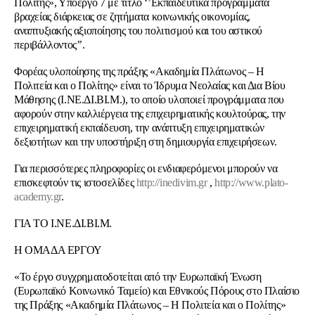
Πολίτης», Υποέργο 7 με τίτλο ‘’Εκπαιδευτικά προγράμματα
βραχείας διάρκειας σε ζητήματα κοινωνικής οικονομίας,
αναπτυξιακής αξιοποίησης του πολιτισμού και του αστικού
περιβάλλοντος’’.
Φορέας υλοποίησης της πράξης «Ακαδημία Πλάτωνος – Η
Πολιτεία και ο Πολίτης» είναι το Ίδρυμα Νεολαίας και Δια Βίου
Μάθησης (Ι.ΝΕ.ΔΙ.ΒΙ.Μ.), το οποίο υλοποιεί προγράμματα που
αφορούν στην καλλιέργεια της επιχειρηματικής κουλτούρας, την
επιχειρηματική εκπαίδευση, την ανάπτυξη επιχειρηματικών
δεξιοτήτων και την υποστήριξη στη δημιουργία επιχειρήσεων.
Για περισσότερες πληροφορίες οι ενδιαφερόμενοι μπορούν να
επισκεφτούν τις ιστοσελίδες
http://inedivim.gr
,
http://www.plato-
academy.gr
.
ΓΙΑ ΤΟ Ι.ΝΕ.ΔΙ.ΒΙ.Μ.
Η ΟΜΑΔΑ ΕΡΓΟΥ
«Το έργο συγχρηματοδοτείται από την Ευρωπαϊκή Ένωση
(Ευρωπαϊκό Κοινωνικό Ταμείο) και Εθνικούς Πόρους στο Πλαίσιο
της Πράξης «Ακαδημία Πλάτωνος – Η Πολιτεία και ο Πολίτης»