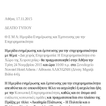
Αθήνα, 17.11.2015
ΔΕΛΤΙΟ ΤΥΠΟΥ
Θ Ε Μ Α: Ημερίδα Ενημέρωσης και Έμπνευσης για την
Επιχειρηματικότητα
Ημερίδα ενημέρωσης και έμπνευσης για την επιχειρηματικότητα
με θέμα:
«Δια χειρός Επιχειρηματία: Η Επιχειρηματικότητα στο
Χώρο της Χειροτεχνίας»
θα πραγματοποιηθεί στην Αθήνα την
Τρίτη 24 Νοεμβρίου 2015
και ώρα
10:00 π.μ.
στο
Ξενοδοχείο
Novotel Hotel Athens / Αίθουσα ΑΛΚΥΩΝΗ (Δ/νση: Μιχαήλ
Βόδα 4-6)
.
Η Ημερίδα ενημέρωσης και έμπνευσης για την επιχειρηματικότητα
απευθύνεται σε οποιονδήποτε θέλει να ασχοληθεί ή ασχολείται ήδη
με την
Κοινωνική Επιχειρηματικότητα
, καθώς και σε άτομα από
ευάλωτες κοινωνικές ομάδες
και πραγματοποιείται στο πλαίσιο της
Πράξης με τίτλο: «Ακαδημία Πλάτωνος – Η Πολιτεία και ο