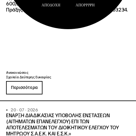
600/2355/13042/08-05-2026 πρόσκλησης, της
ΑΠΟΔΟΧΉ
ΑΠΌΡΡΙΨΗ
Πράξης «Σχολεία Δεύτερης Ευκαιρίας», ΟΠΣ 6003234.
Ανακοινώσεις
Σχολεία Δεύτερης Ευκαιρίας
Περισσότερα
20 · 07 · 2026
ΕΝΑΡΞΗ ΔΙΑΔΙΚΑΣΙΑΣ ΥΠΟΒΟΛΗΣ ΕΝΣΤΑΣΕΩΝ
(ΑΙΤΗΜΑΤΩΝ ΕΠΑΝΕΛΕΓΧΟΥ) ΕΠΙ ΤΩΝ
ΑΠΟΤΕΛΕΣΜΑΤΩΝ ΤΟΥ ΔΙΟΙΚΗΤΙΚΟΥ ΕΛΕΓΧΟΥ ΤΟΥ
ΜΗΤΡΩΟΥ Σ.Α.Ε.Κ. ΚΑΙ Ε.Σ.Κ.»