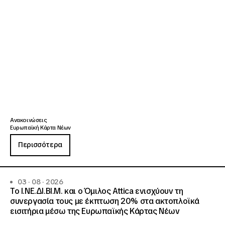
Ανακοινώσεις
Ευρωπαϊκή Κάρτα Νέων
Περισσότερα
03 · 08 · 2026
Το Ι.ΝΕ.ΔΙ.ΒΙ.Μ. και o Όμιλος Attica ενισχύουν τη
συνεργασία τους με έκπτωση 20% στα ακτοπλοϊκά
εισιτήρια μέσω της Ευρωπαϊκής Κάρτας Νέων