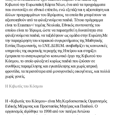
Κιβωτού
την
Ευρωπαϊκή Κάρτα Νέων
, ένα από τα προγράμματα
που συντονίζει σε εθνικό επίπεδο, ενώ εξετάζεται η αξιοποίηση και
άλλων προγραμμάτων του Ιδρύματος, τα οποία θα μπορέσουν να
αξιοποιηθούν από τα φιλοξενούμενα παιδιά. Τέτοιο πρόγραμμα
είναι το
Erasmus+/ τομέας Νεολαία
, Εθνικός συντονιστής του
οποίου είναι το Ίδρυμα, ώστε να παρασχεθεί η δυνατότητα στα
φιλοξενούμενα παιδιά, να ταξιδέψουν ως ομάδα στην Ευρώπη.
Με
την παραχώρηση του κτιριακού συγκροτήματος της Μαθητικής
Εστίας Πωγωνιανής, το Ι.ΝΕ.ΔΙ.ΒΙ.Μ. αναβαθμίζει τις κοινωνικές
υπηρεσίες της
ακριτικής περιοχής της Ηπείρου και στηρίζει
έμπρακτα το αναγνωρισμένο κοινωνικό έργο της
Κιβωτού του
Κόσμου
, το οποίο φιλοξενεί κυρίως παιδιά που ζούσαν σε
συνθήκες παραμέλησης και εγκατάλειψης και χωρίς ιατρική
φροντίδα, τα περισσότερα από μονογονεϊκές οικογένειες, και πολλά
χωρίς γονείς.
Η Κιβωτός του Κόσμου
Η «Κιβωτός του Κόσμου» είναι Μη Κερδοσκοπικός Οργανισμός
Ειδικής Μέριμνας και Προστασίας Μητέρας και Παιδιού. Ο
οργανισμός ιδρύθηκε το 1998 από τον πατέρα Αντώνιο