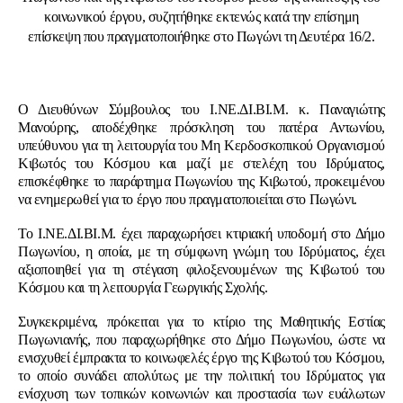
κοινωνικού έργου, συζητήθηκε εκτενώς κατά την επίσημη
επίσκεψη που πραγματοποιήθηκε στο Πωγώνι τη Δευτέρα 16/2.
Ο Διευθύνων Σύμβουλος του Ι.ΝΕ.ΔΙ.ΒΙ.Μ. κ. Παναγιώτης
Μανούρης, αποδέχθηκε πρόσκληση του πατέρα Αντωνίου,
υπεύθυνου για τη λειτουργία του Μη Κερδοσκοπικού Οργανισμού
Κιβωτός του Κόσμου
και μαζί με στελέχη του Ιδρύματος,
επισκέφθηκε το παράρτημα Πωγωνίου της
Κιβωτού
, προκειμένου
να ενημερωθεί για το έργο που πραγματοποιείται στο Πωγώνι.
Το Ι.ΝΕ.ΔΙ.ΒΙ.Μ. έχει παραχωρήσει κτιριακή υποδομή στο Δήμο
Πωγωνίου, η οποία, με τη σύμφωνη γνώμη του Ιδρύματος, έχει
αξιοποιηθεί για τη στέγαση φιλοξενουμένων της
Κιβωτού του
Κόσμου
και τη λειτουργία Γεωργικής Σχολής.
Συγκεκριμένα, πρόκειται για το κτίριο της Μαθητικής Εστίας
Πωγωνιανής, που παραχωρήθηκε στο Δήμο Πωγωνίου, ώστε να
ενισχυθεί έμπρακτα το κοινωφελές έργο της
Κιβωτού του Κόσμου
,
το οποίο συνάδει απολύτως με την πολιτική του Ιδρύματος για
ενίσχυση των τοπικών κοινωνιών και προστασία των ευάλωτων