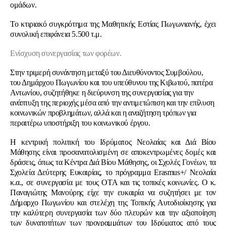
ομάδων.
Το κτιριακό συγκρότημα της Μαθητικής Εστίας Πωγωνιανής, έχει
συνολική επιφάνεια 5.500 τ.μ.
Ενίσχυση συνεργασίας των φορέων.
Στην τριμερή συνάντηση μεταξύ του Διευθύνοντος Συμβούλου,
του Δημάρχου Πωγωνίου και του υπεύθυνου της
Κιβωτού
, πατέρα
Αντωνίου, συζητήθηκε η διεύρυνση της συνεργασίας για την
ανάπτυξη της περιοχής μέσα από την αντιμετώπιση και την επίλυση
κοινωνικών προβλημάτων, αλλά και η αναζήτηση τρόπων για
περαιτέρω υποστήριξη του κοινωνικού έργου.
Η κεντρική πολιτική του Ιδρύματος Νεολαίας και Διά Βίου
Μάθησης είναι προσανατολισμένη σε αποκεντρωμένες δομές και
δράσεις, όπως τα
Κέντρα Διά Βίου Μάθησης
, οι
Σχολές Γονέων
, τα
Σχολεία Δεύτερης Ευκαιρίας
, το πρόγραμμα
Erasmus+/ Νεολαία
κ.α., σε συνεργασία με τους ΟΤΑ και τις τοπικές κοινωνίες. Ο κ.
Παναγιώτης Μανούρης είχε την ευκαιρία να συζητήσει με τον
Δήμαρχο Πωγωνίου και στελέχη της Τοπικής Αυτοδιοίκησης για
την καλύτερη συνεργασία των δύο πλευρών και την αξιοποίηση
των δυνατοτήτων των προγραμμάτων του Ιδρύματος από τους