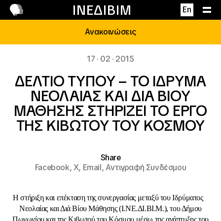
Επικοινωνία
ΙΝΕΔΙΒΙΜ
En
Ανακοινώσεις
17 · 02 · 2015
ΔΕΛΤΙΟ ΤΥΠΟΥ – ΤΟ ΙΔΡΥΜΑ
ΝΕΟΛΑΙΑΣ ΚΑΙ ΔΙΑ ΒΙΟΥ
ΜΑΘΗΣΗΣ ΣΤΗΡΙΖΕΙ ΤΟ ΕΡΓΟ
ΤΗΣ ΚΙΒΩΤΟΥ ΤΟΥ ΚΟΣΜΟΥ
Share
Facebook,
X,
Email,
Αντιγραφή Συνδέσμου
Η στήριξη και επέκταση της συνεργασίας μεταξύ του
Ιδρύματος
Νεολαίας και Διά Βίου Μάθησης
(Ι.ΝΕ.ΔΙ.ΒΙ.Μ.), του Δήμου
Πωγωνίου και της
Κιβωτού του Κόσμου
μέσω της ανάπτυξης του