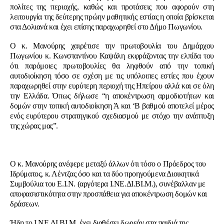
πολίτες της περιοχής, καθώς και προτάσεις που αφορούν στη
λειτουργία της δεύτερης πρώην μαθητικής εστίας η οποία βρίσκεται
στα Δολιανά και έχει επίσης παραχωρηθεί στο Δήμο Πωγωνίου.
Ο κ. Μανούρης χαιρέτισε την πρωτοβουλία του Δημάρχου
Πωγωνίου κ. Κωνσταντίνου Καψάλη εκφράζοντας την ελπίδα του
ότι παρόμοιες πρωτοβουλίες θα ληφθούν από την τοπική
αυτοδιοίκηση τόσο σε σχέση με τις υπόλοιπες εστίες που έχουν
παραχωρηθεί στην ευρύτερη περιοχή της Ηπείρου αλλά και σε όλη
την Ελλάδα. Όπως δήλωσε “η αποκέντρωση αρμοδιοτήτων και
δομών στην τοπική αυτοδιοίκηση Ά και ‘Β βαθμού αποτελεί μέρος
ενός ευρύτερου στρατηγικού σχεδιασμού με στόχο την ανάπτυξη
της χώρας μας”.
Ο κ. Μανούρης ανέφερε μεταξύ άλλων ότι τόσο ο Πρόεδρος του
Ιδρύματος, κ. Λέντζας όσο και τα δύο προηγούμενα Διοικητικά
Συμβούλια του Ε.Ι.Ν. (αργότερα Ι.ΝΕ.ΔΙ.ΒΙ.Μ.), συνέβαλλαν με
αποφασιστικότητα στην προσπάθεια για αποκέντρωση δομών και
δράσεων.
Ήδη το Ι.ΝΕ.ΔΙ.ΒΙ.Μ. έχει διαθέσει δωρεάν στα παιδιά της