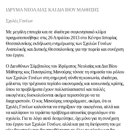
ΙΔΡΥΜΑ ΝΕΟΛΑΙΑΣ ΚΑΙ ΔΙΑ ΒΙΟΥ ΜΑΘΗΣΗΣ
Σχολές Γονέων
Με μεγάλη επιτυχία και σε ιδιαίτερα συγκινησιακό κλίμα
πραγματοποιήθηκε στις 26 Απριλίου 2013 στο Κέντρο Ιστορίας
Θεσσαλονίκης εκδήλωση ενημέρωσης των Σχολών Γονέων
Ανατολικής και Δυτικής Θεσσαλονίκης για την πορεία και συνέχιση
του έργου.
Ο Διευθύνων Σύμβουλος του Ιδρύματος Νεολαίας και Δια Βίου
Μάθησης κος Παναγιώτης Μανούρης τόνισε τη σημασία του ρόλου
των Σχολών Γονέων στη σημερινή σύνθετη κοινωνία, ιδιαίτερα,
μάλιστα, την τρέχουσα περίοδο οικονομικής και κοινωνικής κρίσης,
όπου τα προβλήματα έχουν πολλαπλασιαστεί και πολλές
οικογένειες δυσκολεύονται ακόμα περισσότερο να τα
διαχειριστούν. Ο κος Μανούρης υπογράμμισε, ακόμα, ότι οι
Σχολές Γονέων καλούνται να στηρίξουν την οικογένεια, αλλά και
να καλύψουν το τεράστιο πρόβλημα απουσίας ψυχολόγων στο
σχολείο. Για το λόγο αυτό δεσμεύτηκε, όχι μόνο για τη συνέχιση
του έργου των Σχολών Γονέων, αλλά και για τη διεύρυνση του με
νέες θεματικές που θα απευθύνονται σε όλες τις ηλικίες και θα