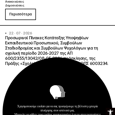
Ανακοινώσεις
Δημοσιεύσεις
Περισσότερα
22 · 07 · 2026
Προσωρινοί Πίνακες Κατάταξης Υποψηφίων
Εκπαιδευτικού Προσωπικού, Συμβούλων
Σταδιοδρομίας και Συμβούλων Ψυχολόγων για τη
σχολική περίοδο 2026-2027 της ΑΠ
600/2355/13042/08-05-2026 πρόσκλησης, της
Πράξης «Σχολεία Δεύτερης Ευκαιρίας», ΟΠΣ 6003234.
Χρησιμοποιούμε cookies για να σας προσφέρουμε τη βέλτιστη εμπειρία
Ανοίξτε τη γ
πλοήγησης στον ιστότοπό μας.
Μπορείτε να μάθετε ποια cookies χρησιμοποιούμε ή να τα απενεργοποιήσετε