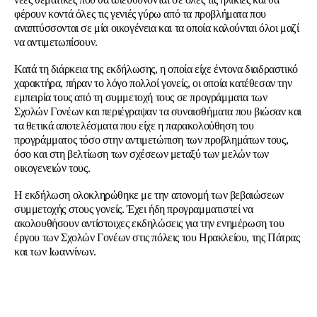
φέρουν κοντά όλες τις γενιές γύρω από τα προβλήματα που
αναπτύσσονται σε μία οικογένεια και τα οποία καλούνται όλοι μαζί
να αντιμετωπίσουν.
Κατά τη διάρκεια της εκδήλωσης, η οποία είχε έντονα διαδραστικό
χαρακτήρα, πήραν το λόγο πολλοί γονείς, οι οποία κατέθεσαν την
εμπειρία τους από τη συμμετοχή τους σε προγράμματα των
Σχολών Γονέων και περιέγραψαν τα συναισθήματα που βιώσαν και
τα θετικά αποτελέσματα που είχε η παρακολούθηση του
προγράμματος τόσο στην αντιμετώπιση των προβλημάτων τους,
όσο και στη βελτίωση των σχέσεων μεταξύ των μελών των
οικογενειών τους.
Η εκδήλωση ολοκληρώθηκε με την απονομή των βεβαιώσεων
συμμετοχής στους γονείς. Έχει ήδη προγραμματιστεί να
ακολουθήσουν αντίστοιχες εκδηλώσεις για την ενημέρωση του
έργου των Σχολών Γονέων στις πόλεις του Ηρακλείου, της Πάτρας
και των Ιωαννίνων.