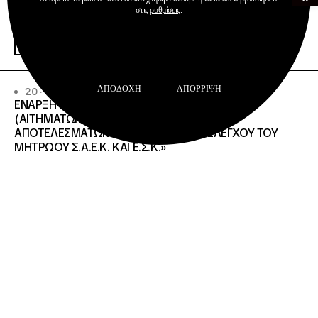
Ανακοινώσεις
στις
ρυθμίσεις
.
Σχολεία Δεύτερης Ευκαιρίας
Περισσότερα
ΑΠΟΔΟΧΉ
ΑΠΌΡΡΙΨΗ
20 · 07 · 2026
ΕΝΑΡΞΗ ΔΙΑΔΙΚΑΣΙΑΣ ΥΠΟΒΟΛΗΣ ΕΝΣΤΑΣΕΩΝ
(ΑΙΤΗΜΑΤΩΝ ΕΠΑΝΕΛΕΓΧΟΥ) ΕΠΙ ΤΩΝ
ΑΠΟΤΕΛΕΣΜΑΤΩΝ ΤΟΥ ΔΙΟΙΚΗΤΙΚΟΥ ΕΛΕΓΧΟΥ ΤΟΥ
ΜΗΤΡΩΟΥ Σ.Α.Ε.Κ. ΚΑΙ Ε.Σ.Κ.»