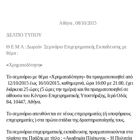
Αθήνα ,
08
/
10
/2015
ΔΕΛΤΙΟ ΤΥΠΟΥ
Θ Ε Μ Α : Δωρεάν Σεμινάριο Επιχειρηματικής Εκπαίδευσης με
θέμα :
«
Χρηματοδότηση
»
Το σεμινάριο με θέμα «Χρηματοδότηση» θα πραγματοποιηθεί από
12/10/2015 έως 16/10/2015, καθημερινά, ώρα 16:00 με 21:00, έχει
διάρκεια 25 ώρες (5 ώρες την ημέρα) και θα πραγματοποιηθεί σε
αίθουσα του Κέντρου Επιχειρηματικής Υποστήριξης, Ιερά Οδός
84, 10447, Αθήνα.
Το σεμινάριο απευθύνεται σε νέους επιχειρηματίες (ή υποψήφιους
επιχειρηματίες ) στα πρώτα στάδια της δραστηριοποίησής τους.
Τα σεμινάρια επιχειρηματικής εκπαίδευσης πραγματοποιούνται στο
πλαίσιο της Πράξης με τίτλο : «Ακαδημία Πλάτωνος – Η Πολιτεία