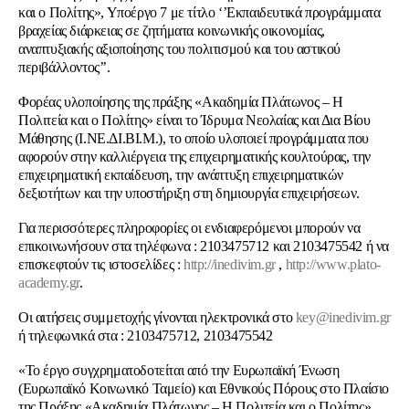
και ο Πολίτης», Υποέργο 7 με τίτλο ‘’Εκπαιδευτικά προγράμματα
βραχείας διάρκειας σε ζητήματα κοινωνικής οικονομίας,
αναπτυξιακής αξιοποίησης του πολιτισμού και του αστικού
περιβάλλοντος’’.
Φορέας υλοποίησης της πράξης «Ακαδημία Πλάτωνος – Η
Πολιτεία και ο Πολίτης» είναι το Ίδρυμα Νεολαίας και Δια Βίου
Μάθησης (Ι.ΝΕ.ΔΙ.ΒΙ.Μ.), το οποίο υλοποιεί προγράμματα που
αφορούν στην καλλιέργεια της επιχειρηματικής κουλτούρας, την
επιχειρηματική εκπαίδευση, την ανάπτυξη επιχειρηματικών
δεξιοτήτων και την υποστήριξη στη δημιουργία επιχειρήσεων.
Για περισσότερες πληροφορίες οι ενδιαφερόμενοι μπορούν να
επικοινωνήσουν στα τηλέφωνα : 2103475712 και 2103475542 ή να
επισκεφτούν τις ιστοσελίδες :
http://inedivim.gr
,
http://www.plato-
academy.gr
.
Οι αιτήσεις συμμετοχής γίνονται ηλεκτρονικά στο
key@inedivim.gr
ή τηλεφωνικά στα : 2103475712, 2103475542
«Το έργο συγχρηματοδοτείται από την Ευρωπαϊκή Ένωση
(Ευρωπαϊκό Κοινωνικό Ταμείο) και Εθνικούς Πόρους στο Πλαίσιο
της Πράξης «Ακαδημία Πλάτωνος – Η Πολιτεία και ο Πολίτης»