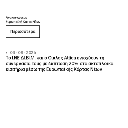
Ανακοινώσεις
Ευρωπαϊκή Κάρτα Νέων
Περισσότερα
03 · 08 · 2026
Το Ι.ΝΕ.ΔΙ.ΒΙ.Μ. και o Όμιλος Attica ενισχύουν τη
συνεργασία τους με έκπτωση 20% στα ακτοπλοϊκά
εισιτήρια μέσω της Ευρωπαϊκής Κάρτας Νέων