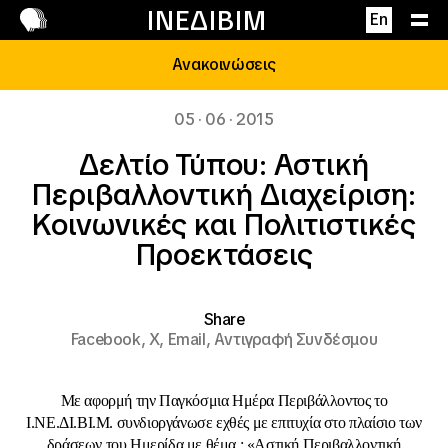
Επικοινωνία
ΙΝΕΔΙΒΙΜ
En
Ανακοινώσεις
05 · 06 · 2015
Δελτίο Τύπου: Αστική
Περιβαλλοντική Διαχείριση:
Κοινωνικές και Πολιτιστικές
Προεκτάσεις
Share
Facebook,
X,
Email,
Αντιγραφή Συνδέσμου
Με αφορμή την Παγκόσμια Ημέρα Περιβάλλοντος το
Ι.ΝΕ.ΔΙ.ΒΙ.Μ. συνδιοργάνωσε εχθές με επιτυχία στο πλαίσιο των
δράσεων του Ημερίδα με θέμα : «Αστική Περιβαλλοντική