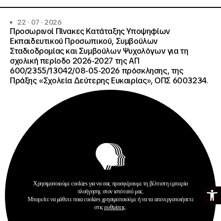
22 · 07 · 2026
Προσωρινοί Πίνακες Κατάταξης Υποψηφίων
Εκπαιδευτικού Προσωπικού, Συμβούλων
Σταδιοδρομίας και Συμβούλων Ψυχολόγων για τη
σχολική περίοδο 2026-2027 της ΑΠ
600/2355/13042/08-05-2026 πρόσκλησης, της
Πράξης «Σχολεία Δεύτερης Ευκαιρίας», ΟΠΣ 6003234.
Ανακοινώσεις
Χρησιμοποιούμε cookies για να σας προσφέρουμε τη βέλτιστη εμπειρία
Ανοίξτε τη γ
Σχολεία Δεύτερης Ευκαιρίας
πλοήγησης στον ιστότοπό μας.
Μπορείτε να μάθετε ποια cookies χρησιμοποιούμε ή να τα απενεργοποιήσετε
Περισσότερα
στις
ρυθμίσεις
.