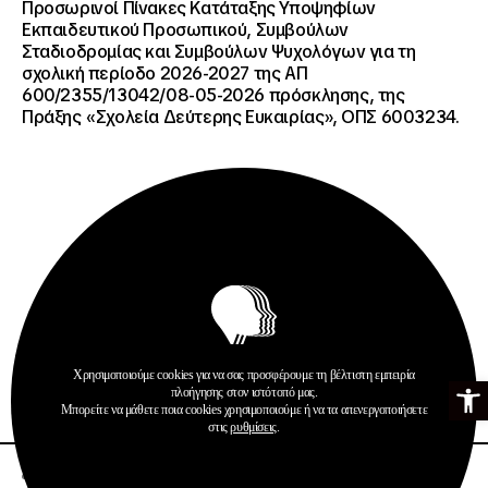
Προσωρινοί Πίνακες Κατάταξης Υποψηφίων
Εκπαιδευτικού Προσωπικού, Συμβούλων
Σταδιοδρομίας και Συμβούλων Ψυχολόγων για τη
σχολική περίοδο 2026-2027 της ΑΠ
600/2355/13042/08-05-2026 πρόσκλησης, της
Πράξης «Σχολεία Δεύτερης Ευκαιρίας», ΟΠΣ 6003234.
Ανακοινώσεις
Σχολεία Δεύτερης Ευκαιρίας
Χρησιμοποιούμε cookies για να σας προσφέρουμε τη βέλτιστη εμπειρία
Ανοίξτε τη γ
πλοήγησης στον ιστότοπό μας.
Περισσότερα
Μπορείτε να μάθετε ποια cookies χρησιμοποιούμε ή να τα απενεργοποιήσετε
στις
ρυθμίσεις
.
20 · 07 · 2026