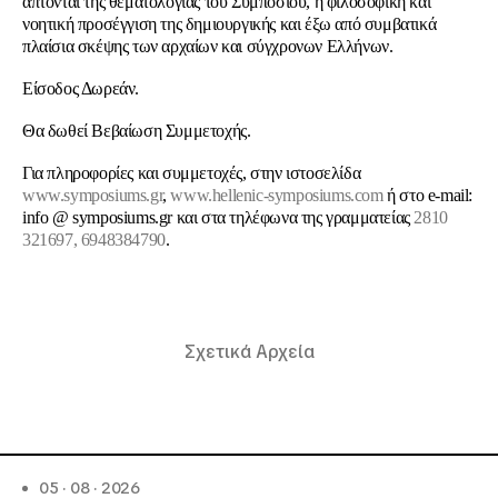
άπτονται της θεματολογίας του Συμποσίου, η φιλοσοφική και
νοητική προσέγγιση της δημιουργικής και έξω από συμβατικά
πλαίσια σκέψης των αρχαίων και σύγχρονων Ελλήνων.
Είσοδος Δωρεάν.
Θα δωθεί Βεβαίωση Συμμετοχής.
Για πληροφορίες και συμμετοχές, στην ιστοσελίδα
www.symposiums.gr
,
www.hellenic-symposiums.com
ή στο e-mail:
info @ symposiums.gr και στα τηλέφωνα της γραμματείας
2810
321697, 6948384790
.
Σχετικά Αρχεία
05 · 08 · 2026