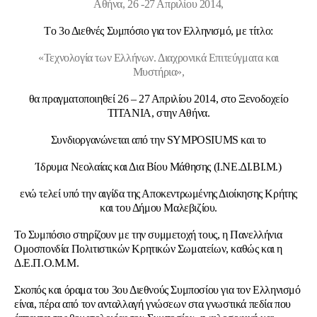
Αθήνα, 26 -27 Απριλίου 2014,
Tο 3ο Διεθνές Συμπόσιο για τον Ελληνισμό, με τίτλο:
«Τεχνολογία των Ελλήνων. Διαχρονικά Επιτεύγματα και
Μυστήρια»,
θα πραγματοποιηθεί 26 – 27 Απριλίου 2014, στο Ξενοδοχείο
ΤΙΤΑΝΙΑ, στην Αθήνα.
Συνδιοργανώνεται από την SYMPOSIUMS και το
Ίδρυμα Νεολαίας και Δια Βίου Μάθησης (Ι.ΝΕ.ΔΙ.ΒΙ.Μ.)
ενώ τελεί υπό την αιγίδα της Αποκεντρωμένης Διοίκησης Κρήτης
και του Δήμου Μαλεβιζίου.
Το Συμπόσιο στηρίζουν με την συμμετοχή τους, η Πανελλήνια
Ομοσπονδία Πολιτιστικών Κρητικών Σωματείων, καθώς και η
Δ.Ε.Π.Ο.Μ.Μ.
Σκοπός και όραμα του 3ου Διεθνούς Συμποσίου για τον Ελληνισμό
είναι, πέρα από τον ανταλλαγή γνώσεων στα γνωστικά πεδία που