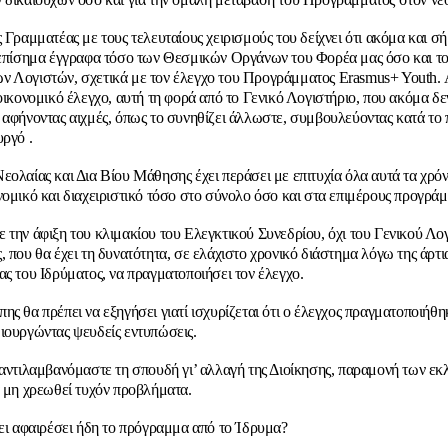
ς Γραμματέας με τους τελευταίους χειρισμούς του δείχνει ότι ακόμα και σ
 επίσημα έγγραφα τόσο των Θεσμικών Οργάνων του Φορέα μας όσο και τ
 Λογιστών, σχετικά με τον έλεγχο του Προγράμματος Erasmus+ Youth. 
οικονομικό έλεγχο, αυτή τη φορά από το Γενικό Λογιστήριο, που ακόμα δεν
 αφήνοντας αιχμές, όπως το συνηθίζει άλλωστε, συμβουλεύοντας κατά το
υργό .
εολαίας και Δια Βίου Μάθησης έχει περάσει με επιτυχία όλα αυτά τα χρό
νομικό και διαχειριστικό τόσο στο σύνολο όσο και στα επιμέρους προγράμ
 την άφιξη του κλιμακίου του Ελεγκτικού Συνεδρίου, όχι του Γενικού Λο
, που θα έχει τη δυνατότητα, σε ελάχιστο χρονικό διάστημα λόγω της άρτι
ας του Ιδρύματος, να πραγματοποιήσει τον έλεγχο.
ης θα πρέπει να εξηγήσει γιατί ισχυρίζεται ότι ο έλεγχος πραγματοποιήθη
ιουργώντας ψευδείς εντυπώσεις.
 αντιλαμβανόμαστε τη σπουδή γι’ αλλαγή της Διοίκησης, παραμονή των εκ
α μη χρεωθεί τυχόν προβλήματα.
χει αφαιρέσει ήδη το πρόγραμμα από το Ίδρυμα?