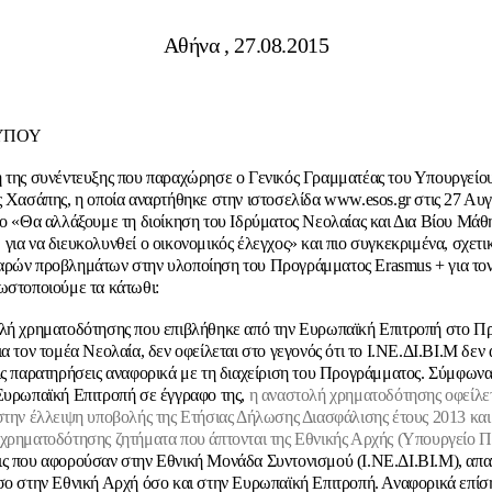
Αθήνα , 27.08.2015
ΥΠΟΥ
 της συνέντευξης που παραχώρησε ο Γενικός Γραμματέας του Υπουργείου
ς Χασάπης, η οποία αναρτήθηκε στην ιστοσελίδα www.esos.gr στις 27 Αυ
λο
«Θα αλλάξουμε τη διοίκηση του Ιδρύματος Νεολαίας και Δια Βίου Μάθ
για να διευκολυνθεί ο οικονομικός έλεγχος»
και πιο συγκεκριμένα, σχετι
ρών προβλημάτων στην υλοποίηση του Προγράμματος Erasmus + για τον
ωστοποιούμε τα κάτωθι:
ολή χρηματοδότησης που επιβλήθηκε από την Ευρωπαϊκή Επιτροπή στο 
ια τον τομέα Νεολαία, δεν οφείλεται στο γεγονός ότι το Ι.ΝΕ.ΔΙ.ΒΙ.Μ δεν
ις παρατηρήσεις αναφορικά με τη διαχείριση του Προγράμματος. Σύμφωνα
Ευρωπαϊκή Επιτροπή σε έγγραφο της,
η αναστολή χρηματοδότησης οφείλετ
στην έλλειψη υποβολής της Ετήσιας Δήλωσης Διασφάλισης έτους 2013 και
χρηματοδότησης ζητήματα που άπτονται της Εθνικής Αρχής (Υπουργείο Πα
ς που αφορούσαν στην Εθνική Μονάδα Συντονισμού (Ι.ΝΕ.ΔΙ.ΒΙ.Μ), απα
σο στην Εθνική Αρχή όσο και στην Ευρωπαϊκή Επιτροπή. Αναφορικά επίση