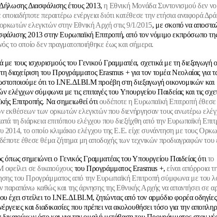
 Δήλωσης Διασφάλισης έτους 2013,
η Εθνική Μονάδα Συντονισμού δεν νομ
ε οποιαδήποτε περαιτέρω ενέργεια διότι κατέθεσε την ετήσια αναφορά Δρά
ορκωτών ελεγκτών στην Εθνική Αρχή στις 9/1/2015
, με σκοπό να αποστα
φάλισης 2013 στην Ευρωπαϊκή Επιτροπή, από τον νόμιμο εκπρόσωπο της
νός το οποίο δεν πραγματοποιήθηκε έως και σήμερα.
ά με τους ισχυρισμούς του Γενικού Γραμματέα, σχετικά με τη διεξαγωγή 
 τη διαχείριση του Προγράμματος Εrasmus + για τον τομέα Νεολαίας για τ
ωστοποιούμε ότι το Ι.ΝΕ.ΔΙ.ΒΙ.Μ προέβη στη διεξαγωγή οικονομικών και
ών ελέγχων σύμφωνα με τις επιταγές του Υπουργείου Παιδείας και τις σχετ
κής Επιτροπής. Να σημειωθεί ότι
ουδέποτε η Ευρωπαϊκή Επιτροπή έθεσε
ν εκθέσεων των ορκωτών ελεγκτών που διενήργησαν τους ανωτέρω ελέγ
κατά τη διάρκεια επιτόπιου ελέγχου που διεξήχθη από την Ευρωπαϊκή Επιτρ
υ 2014, το οποίο κλιμάκιο ελέγχου της Ε.Ε. είχε συνάντηση με τους Ορκ
δέποτε έθεσε θέμα ζήτημα μη αποδοχής των τεχνικών προδιαγραφών του 
ός όπως σημειώνει ο Γενικός Γραμματέας του Υπουργείου Παιδείας ότι
το
Μ οφείλει σε δικαιούχους
του Προγράμματος Erasmus +,
είναι απόρροια τ
ησης του Προγράμματος από την Ευρωπαϊκή Επιτροπή σύμφωνα με του λ
 παραπάνω καθώς και της άρνησης της Εθνικής Αρχής να απαντήσει σε α
ου έχει στείλει το Ι.ΝΕ.ΔΙ.ΒΙ.Μ, ζητώντας από τον αρμόδιο φορέα οδηγίες 
νέργειες και διαδικασίες που πρέπει να ακολουθήσει τόσο για την αποπλ
 δικαιούχων όσο και για την ομαλή μετάβαση του Προγράμματος στον νέ