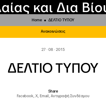
Επικοινωνία
Νέα
αραχώρηση αιγίδ
Φοιτητικές Εστίε
γράμματα και δρά
Το ΙΝΕΔΙΒΙΜ
αίας και Δια Βί
Home
ΔΕΛΤΙΟ ΤΥΠΟΥ
Ανακοινώσεις
27 · 08 · 2015
ΔΕΛΤΙΟ ΤΥΠΟΥ
Share
Facebook,
X,
Email,
Αντιγραφή Συνδέσμου