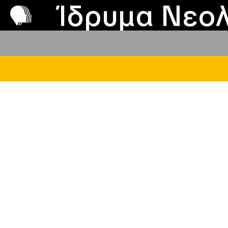
Π
Προ
Ίδρυμα Νεολ