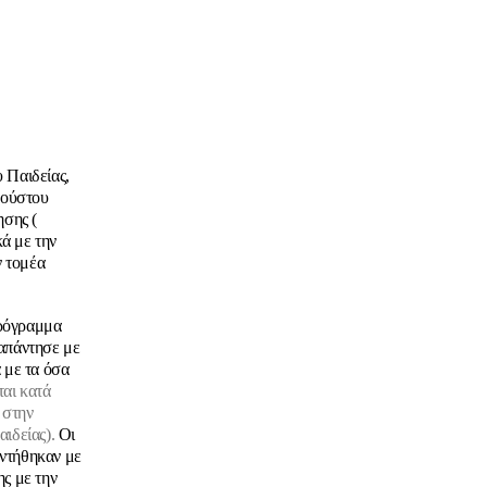
 Παιδείας,
γούστου
ησης (
κά με την
 τομέα
Πρόγραμμα
 απάντησε με
 με τα όσα
αι κατά
 στην
ιδείας).
Οι
ντήθηκαν με
ς με την