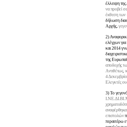
έλλειψη της
να προβεί σ
έκθεση των 
δήλωση διασ
Αρχής,
γεγο
2) Αναφορικ
ελέγχων για
και 2014 γν
διαχειριστικ
της Ευρωπαϊ
αποδοχής τω
Αντιθέτως, 
4 Δεκεμβρίο
Ελεγκτές ου
3) Το γεγον
Ι.ΝΕ.ΔΙ.ΒΙ.
χρηματοδότ
αναφέρθηκαν
επιστολών
π
περαιτέρω ε
οφειλών των