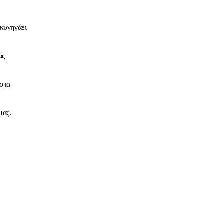
 κυνηγάει
ας
 στα
μας.