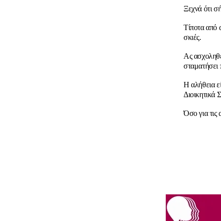
Ξεχνά ότι σ
Τίποτα από 
σκιές.
Ας ασχοληθε
σταματήσει 
Η αλήθεια εί
Διοικητικά
Όσο για τις