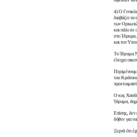
4) Ο Γενικό
διαβάζει τα
των Ορκωτών
και πάλι σε 
στο Ίδρυμα,
και τον Υπο
Το Ίδρυμα Ν
έλεγχο οικο
Περιμένουμε
του Κράτους
προετοιμασί
Ο κος Χασάπ
Ίδρυμα, δημ
Επίσης, δεν
δήθεν για ν
Ξεχνά ότι έ