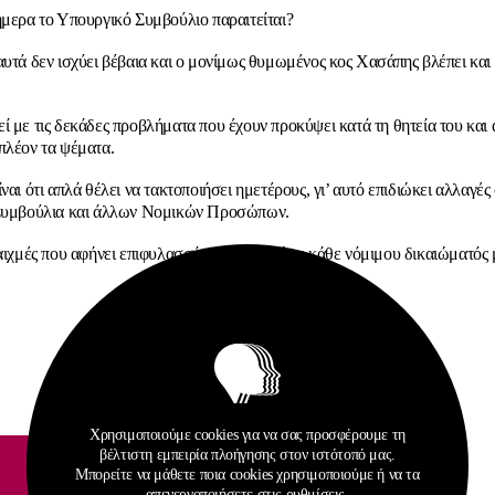
ήμερα το Υπουργικό Συμβούλιο παραιτείται?
αυτά δεν ισχύει βέβαια και ο μονίμως θυμωμένος κος Χασάπης βλέπει και
ί με τις δεκάδες προβλήματα που έχουν προκύψει κατά τη θητεία του και 
πλέον τα ψέματα.
ναι ότι απλά θέλει να τακτοποιήσει ημετέρους, γι’ αυτό επιδιώκει αλλαγές
 Συμβούλια και άλλων Νομικών Προσώπων.
 αιχμές που αφήνει επιφυλασσόμεθα για χρήση κάθε νόμιμου δικαιώματός 
Χρησιμοποιούμε cookies για να σας προσφέρουμε τη
βέλτιστη εμπειρία πλοήγησης στον ιστότοπό μας.
Μπορείτε να μάθετε ποια cookies χρησιμοποιούμε ή να τα
απενεργοποιήσετε στις
ρυθμίσεις
.