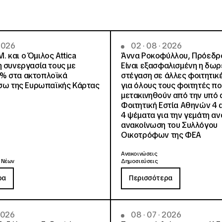
 2026
02 · 08 · 2026
.Μ. και o Όμιλος Attica
Άννα Ροκοφύλλου, Πρόεδρο
η συνεργασία τους με
Είναι εξασφαλισμένη η δω
% στα ακτοπλοϊκά
στέγαση σε άλλες φοιτητικέ
έσω της Ευρωπαϊκής Κάρτας
για όλους τους φοιτητές π
μετακινηθούν από την υπό 
Φοιτητική Εστία Αθηνών 4 
4 ψέματα για την γεμάτη αν
ανακοίνωση του Συλλόγου
Οικοτρόφων της ΦΕΑ
Ανακοινώσεις
 Νέων
Δημοσιεύσεις
ρα
Περισσότερα
 2026
08 · 07 · 2026