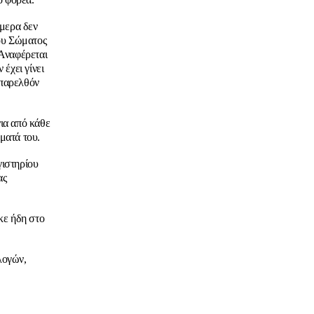
ήμερα δεν
ου Σώματος
Αναφέρεται
 έχει γίνει
 παρελθόν
νια από κάθε
ματά του.
γιστηρίου
ας
κε ήδη στο
λογών,