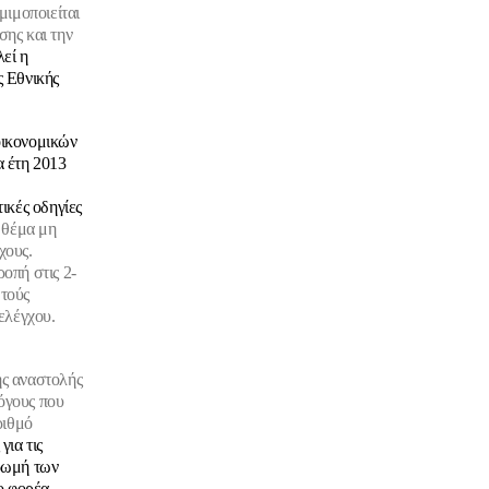
ιμοποιείται
σης και την
λεί η
 Εθνικής
οικονομικών
α έτη 2013
ικές οδηγίες
 θέμα μη
χους.
οπή στις 2-
ωτούς
ελέγχου.
ης αναστολής
όγους που
ριθμό
για τις
ηρωμή των
ο φορέα.