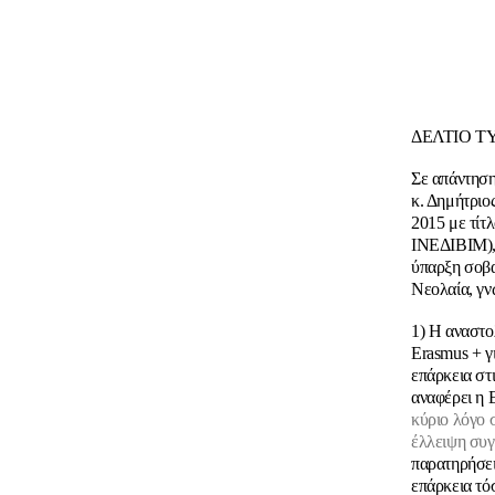
ΔΕΛΤΙΟ Τ
Σε απάντηση
κ. Δημήτριο
2015 με τίτ
ΙΝΕΔΙΒΙΜ), 
ύπαρξη σοβα
Νεολαία, γν
1) Η αναστ
Εrasmus + γ
επάρκεια στ
αναφέρει η 
κύριο λόγο 
έλλειψη συγ
παρατηρήσει
επάρκεια τό