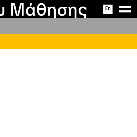
ας
ς
σεις
ου Μάθησης
En