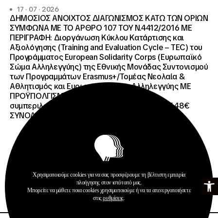
17 · 07 · 2026
ΔΗΜΟΣΙΟΣ ΑΝΟΙΧΤΟΣ ΔΙΑΓΩΝΙΣΜΟΣ ΚΑΤΩ ΤΩΝ ΟΡΙΩΝ
ΣΥΜΦΩΝΑ ΜΕ ΤΟ ΑΡΘΡΟ 107 ΤΟΥ Ν.4412/2016 ΜΕ
ΠΕΡΙΓΡΑΦΗ: Διοργάνωση Κύκλου Κατάρτισης και
Αξιολόγησης (Training and Evaluation Cycle – TEC) του
Προγράμματος European Solidarity Corps (Ευρωπαϊκό
Σώμα Αλληλεγγύης) της Εθνικής Μονάδας Συντονισμού
των Προγραμμάτων Erasmus+/Τομέας Νεολαία &
Αθλητισμός και Ευρωπαϊκό Σώμα Αλληλεγγύης ΜΕ
ΠΡΟΫΠΟΛΓΙΣΜΟ:258.064,52 € μη
συμπεριλαμβανομένου του Φ.Π.Α. ΦΠΑ 61.935,48€
ΣΥΝΟΛΙΚΗ ΑΞΙΑ 320.000,00 €.
Χρησιμοποιούμε cookies για να σας προσφέρουμε τη βέλτιστη εμπειρία
Προκηρύξεις
Ανοίξτε τη γ
πλοήγησης στον ιστότοπό μας.
Μπορείτε να μάθετε ποια cookies χρησιμοποιούμε ή να τα απενεργοποιήσετε
Περισσότερα
στις
ρυθμίσεις
.