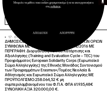
Μπορείτε να μάθετε ποια cookies χρησιμοποιούμε ή να τα απενεργοποιήσετε
στις
ρυθμίσεις
.
Προκηρύξεις
Περισσότερα
ΑΠΟΔΟΧΉ
ΑΠΌΡΡΙΨΗ
17 · 07 · 2026
ΔΗΜΟΣΙΟΣ ΑΝΟΙΧΤΟΣ ΔΙΑΓΩΝΙΣΜΟΣ ΚΑΤΩ ΤΩΝ ΟΡΙΩΝ
ΣΥΜΦΩΝΑ ΜΕ ΤΟ ΑΡΘΡΟ 107 ΤΟΥ Ν.4412/2016 ΜΕ
ΠΕΡΙΓΡΑΦΗ: Διοργάνωση Κύκλου Κατάρτισης και
Αξιολόγησης (Training and Evaluation Cycle – TEC) του
Προγράμματος European Solidarity Corps (Ευρωπαϊκό
Σώμα Αλληλεγγύης) της Εθνικής Μονάδας Συντονισμού
των Προγραμμάτων Erasmus+/Τομέας Νεολαία &
Αθλητισμός και Ευρωπαϊκό Σώμα Αλληλεγγύης ΜΕ
ΠΡΟΫΠΟΛΓΙΣΜΟ:258.064,52 € μη
συμπεριλαμβανομένου του Φ.Π.Α. ΦΠΑ 61.935,48€
ΣΥΝΟΛΙΚΗ ΑΞΙΑ 320.000,00 €.