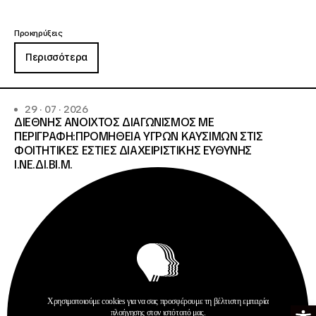
Προκηρύξεις
Περισσότερα
29 · 07 · 2026
ΔΙΕΘΝΗΣ ΑΝΟΙΧΤΟΣ ΔΙΑΓΩΝΙΣΜΟΣ ΜΕ
ΠΕΡΙΓΡΑΦΗ:ΠΡΟΜΗΘΕΙΑ ΥΓΡΩΝ ΚΑΥΣΙΜΩΝ ΣΤΙΣ
ΦΟΙΤΗΤΙΚΕΣ ΕΣΤΙΕΣ ΔΙΑΧΕΙΡΙΣΤΙΚΗΣ ΕΥΘΥΝΗΣ
Ι.ΝΕ.ΔΙ.ΒΙ.Μ.
Χρησιμοποιούμε cookies για να σας προσφέρουμε τη βέλτιστη εμπειρία
Ανοίξτε τη γ
πλοήγησης στον ιστότοπό μας.