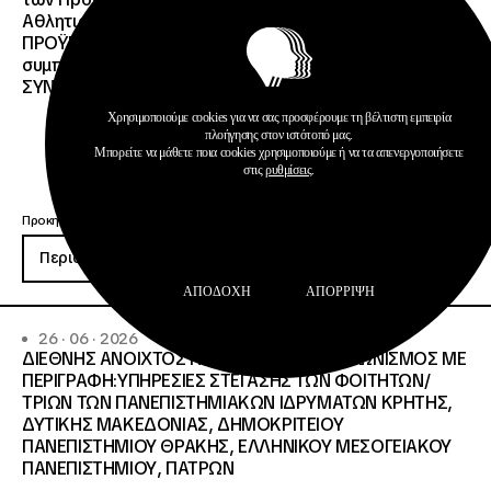
Αθλητισμός και Ευρωπαϊκό Σώμα Αλληλεγγύης ΜΕ
ΠΡΟΫΠΟΛΓΙΣΜΟ:258.064,52 € μη
συμπεριλαμβανομένου του Φ.Π.Α. ΦΠΑ 61.935,48€
ΣΥΝΟΛΙΚΗ ΑΞΙΑ 320.000,00 €.
Χρησιμοποιούμε cookies για να σας προσφέρουμε τη βέλτιστη εμπειρία
πλοήγησης στον ιστότοπό μας.
Μπορείτε να μάθετε ποια cookies χρησιμοποιούμε ή να τα απενεργοποιήσετε
στις
ρυθμίσεις
.
Προκηρύξεις
Περισσότερα
ΑΠΟΔΟΧΉ
ΑΠΌΡΡΙΨΗ
26 · 06 · 2026
ΔΙΕΘΝΗΣ ΑΝΟΙΧΤΟΣ ΗΛΕΚΤΡΟΝΙΚΟΣ ΔΙΑΓΩΝΙΣΜΟΣ ΜΕ
ΠΕΡΙΓΡΑΦΗ:ΥΠΗΡΕΣΙΕΣ ΣΤΕΓΑΣΗΣ ΤΩΝ ΦΟΙΤΗΤΩΝ/
ΤΡΙΩΝ ΤΩΝ ΠΑΝΕΠΙΣΤΗΜΙΑΚΩΝ ΙΔΡΥΜΑΤΩΝ KΡΗΤΗΣ,
ΔΥΤΙΚΗΣ ΜΑΚΕΔΟΝΙΑΣ, ΔΗΜΟΚΡΙΤΕΙΟΥ
ΠΑΝΕΠΙΣΤΗΜΙΟΥ ΘΡΑΚΗΣ, ΕΛΛΗΝΙΚΟΥ ΜΕΣΟΓΕΙΑΚΟΥ
ΠΑΝΕΠΙΣΤΗΜΙΟΥ, ΠΑΤΡΩΝ