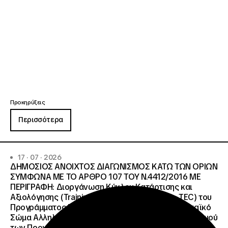
Προκηρύξεις
Περισσότερα
17 · 07 · 2026
ΔΗΜΟΣΙΟΣ ΑΝΟΙΧΤΟΣ ΔΙΑΓΩΝΙΣΜΟΣ ΚΑΤΩ ΤΩΝ ΟΡΙΩΝ
ΣΥΜΦΩΝΑ ΜΕ ΤΟ ΑΡΘΡΟ 107 ΤΟΥ Ν.4412/2016 ΜΕ
ΠΕΡΙΓΡΑΦΗ: Διοργάνωση Κύκλου Κατάρτισης και
Αξιολόγησης (Training and Evaluation Cycle – TEC) του
Προγράμματος European Solidarity Corps (Ευρωπαϊκό
Σώμα Αλληλεγγύης) της Εθνικής Μονάδας Συντονισμού
των Προγραμμάτων Erasmus+/Τομέας Νεολαία &