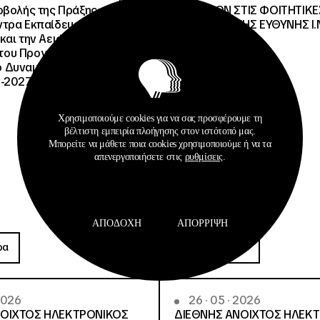
οβολής της Πράξης» της
ΚΑΥΣΙΜΩΝ ΣΤΙΣ ΦΟΙΤΗΤΙΚΕ
τρα Εκπαίδευσης για το
ΔΙΑΧΕΙΡΙΣΤΙΚΗΣ ΕΥΘΥΝΗΣ Ι.Ν
και την Αειφορία
, του Προγράμματος
Δυναμικό και Κοινωνική
-2027», με κωδικό ΟΠΣ
Χρησιμοποιούμε cookies για να σας προσφέρουμε τη
βέλτιστη εμπειρία πλοήγησης στον ιστότοπό μας.
Μπορείτε να μάθετε ποια cookies χρησιμοποιούμε ή να τα
απενεργοποιήσετε στις
ρυθμίσεις
.
ΑΠΟΔΟΧΉ
ΑΠΌΡΡΙΨΗ
Προκηρύξεις
ρα
Περισσότερα
 2026
26 · 05 · 2026
ΝΟΙΧΤΟΣ ΗΛΕΚΤΡΟΝΙΚΟΣ
ΔΙΕΘΝΗΣ ΑΝΟΙΧΤΟΣ ΗΛΕΚ