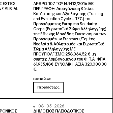
Σ ΕΣΤΙΕΣ
ΑΡΘΡΟ 107 ΤΟΥ Ν.4412/2016 ΜΕ
Ε.ΔΙ.ΒΙ.Μ.
ΠΕΡΙΓΡΑΦΗ: Διοργάνωση Κύκλου
Κατάρτισης και Αξιολόγησης (Training
and Evaluation Cycle – TEC) του
Προγράμματος European Solidarity
Corps (Ευρωπαϊκό Σώμα Αλληλεγγύης)
της Εθνικής Μονάδας Συντονισμού των
Προγραμμάτων Erasmus+/Τομέας
Νεολαία & Αθλητισμός και Ευρωπαϊκό
Σώμα Αλληλεγγύης ΜΕ
ΠΡΟΫΠΟΛΓΙΣΜΟ:258.064,52 € μη
συμπεριλαμβανομένου του Φ.Π.Α. ΦΠΑ
61.935,48€ ΣΥΝΟΛΙΚΗ ΑΞΙΑ 320.000,00
€.
Προκηρύξεις
Περισσότερα
08 · 05 · 2026
ΤΡΟΝΙΚΟΣ
ΔΗΜΟΣΙΟΣ ΠΛΕΙΟΔΟΤΙΚΟΣ