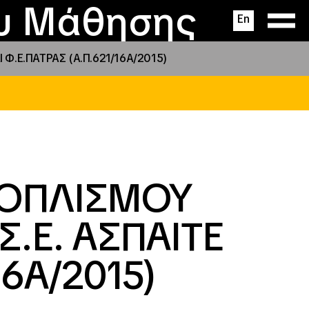
ας
ς
σεις
ου Μάθησης
En
Ι Φ.Ε.ΠΑΤΡΑΣ (Α.Π.621/16Α/2015)
ΕΞΟΠΛΙΣΜΟΥ
Σ.Ε. ΑΣΠΑΙΤΕ
16Α/2015)