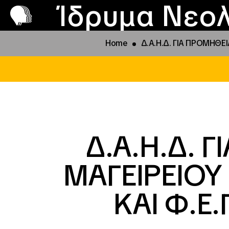
Π
Προ
Ίδρυμα Νεολ
Home
Δ.Α.Η.Δ. ΓΙΑ ΠΡΟΜΗΘΕΙ
Δ.Α.Η.Δ. 
ΜΑΓΕΙΡΕΙΟΥ 
ΚΑΙ Φ.Ε.