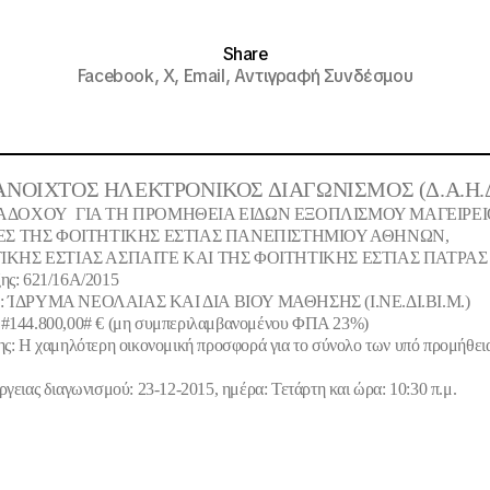
Share
Facebook,
X,
Email,
Αντιγραφή Συνδέσμου
ΝΟΙΧΤΟΣ ΗΛΕΚΤΡΟΝΙΚΟΣ ΔΙΑΓΩΝΙΣΜΟΣ (Δ.Α.Η.Δ
ΑΔΟΧΟΥ
ΓΙΑ ΤΗ ΠΡΟΜΗΘΕΙΑ
ΕΙΔΩΝ ΕΞΟΠΛΙΣΜΟΥ ΜΑΓΕΙΡΕ
ΚΕΣ ΤΗΣ ΦΟΙΤΗΤΙΚΗΣ ΕΣΤΙΑΣ ΠΑΝΕΠΙΣΤΗΜΙΟΥ ΑΘΗΝΩΝ,
ΙΚΗΣ ΕΣΤΙΑΣ ΑΣΠΑΙΤΕ ΚΑΙ ΤΗΣ ΦΟΙΤΗΤΙΚΗΣ ΕΣΤΙΑΣ ΠΑΤΡΑΣ
ης: 621/16Α/2015
:
ΊΔΡΥΜΑ ΝΕΟΛΑΙΑΣ ΚΑΙ ΔΙΑ ΒΙΟΥ ΜΑΘΗΣΗΣ (Ι.ΝΕ.ΔΙ.ΒΙ.Μ.)
 #144.800,00# €
(μη συμπεριλαμβανομένου ΦΠΑ 23%)
ης
: Η χαμηλότερη οικονομική προσφορά για το σύνολο των υπό προμήθει
γειας διαγωνισμού: 23-12-2015, ημέρα: Τετάρτη και ώρα: 10:30 π.μ.