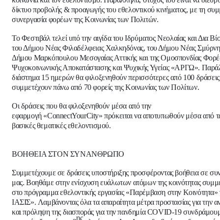
δίκτυο προβολής & προαγωγής του εθελοντικού κινήματος, με τη συ
συνεργασία φορέων της Κοινωνίας των Πολιτών.
Το Φεστιβάλ τελεί υπό την αιγίδα του Ιδρύματος Νεολαίας και Δια Β
του Δήμου Νέας Φιλαδέλφειας Χαλκηδόνας, του Δήμου Νέας Σμύρνη
Δήμου Μαρκόπουλου Μεσογαίας Αττικής και της Ομοσπονδίας Φορ
Ψυχοκοινωνικής Αποκατάστασης και Ψυχικής Υγείας «ΑΡΓΩ». Παρά
διάστημα 15 ημερών θα φιλοξενηθούν περισσότερες από 100 δράσεις
συμμετέχουν πάνω από 70 φορείς της Κοινωνίας των Πολίτων.
Οι δράσεις που θα φιλοξενηθούν μέσα από την
εφαρμογή
«
ConnectYourCity
»
πρόκειται να αποτυπωθούν μέσα από
τ
βασικές θεματικές εθελοντισμού.
ΒΟΗΘΕΙΑ ΣΤΟΝ ΣΥΝΑΝΘΡΩΠΟ
Συμμετέχουμε σε δράσεις υποστήριξης προσφέροντας βοήθεια σε σ
μας. Βοηθάμε στην ενίσχυση ευάλωτων ατόμων της κοινότητας συμμ
στο πρόγραμμα εθελοντικής εργασίας
«Παρέμβαση στην Κοινότητα»
ΙΑΣΙΣ».
Λαμβάνοντας όλα τα απαραίτητα μέτρα προστασίας για την α
και πρόληψη της διασποράς για την πανδημία COVID-19 συνδράμου
ης