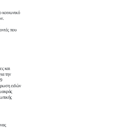
ο κοινωνικό
ών.
ε
οντές που
ες και
ια την
19
τρωση ειδών
 μακράς
σωπικής
ένας