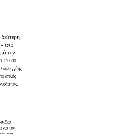
α δεύτερη
» από
D
από την
ει
15.000
αλληλεγγύης
πό απλές
νικότητας,
ωπαϊκό
 για την
νει ένα