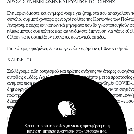
ΔΡΑΣΕΙΣ ΕΝΗΜΕΡΩΣΗΣ ΚΑΙ ΕΥΑΙΣΘΗΤΟΠΟΙΗΣΗΣ
Ενημερωνόμαστε και ενημερώνουμε για ζητήματα που απασχολούν τ
σύνολο, συμμετέχοντας ως ενεργοί πολίτες της Κοινωνίας των Πολιτ
Αναρτούμε ευχές και κοινωνικά μηνύματα που θα γνωστοποιηθούν σ
ηλικιωμένους συμπολίτες μας και γινόμαστε έμπνευση για νέους εθελ
θέλουν να υποστηρίξουν ευάλωτες κοινωνικές ομάδες.
Ειδικότερα, ορισμένες Χ
ριστουγεννιάτικες Δράσεις Εθελοντισμού:
ΧΑΡΙΣΕ ΤΟ
Συλλέγουμε είδη ρουχισμού και πρώτης ανάγκης για άπορες οικογένει
ευπαθείς ομάδες. Λαμβάνοντας όλα τα απαραίτητα μέτρα προστασίας γ
αντιμετώπιση και πρόληψη της διασποράς για την πανδημία
COVID
-
δημιουργούμε 7 σημεία συλλογής στο Δήμο Αθηναίων για τη συγκέν
πρώτης ανάγκης. Ως είδη πρώτης ανάγκης θεωρούνται τυποποιημένα/
διάρκειας τρόφιμα, είδη ένδυσης και κουβέρτες, είδη βρεφικής – προ
φροντίδας, χαρτικά, φάρμακα φροντίδας, χαρτικά, φάρμακα κ.α.
ΚΑΘΑΡΗ ΓΕΙΤΟΝΙΑ
Χρησιμοποιούμε cookies για να σας προσφέρουμε τη
Συμμετέχουμε στην ενέργεια έπειτα από ψηφιακό κάλεσμα και ο καθ
βέλτιστη εμπειρία πλοήγησης στον ιστότοπό μας.