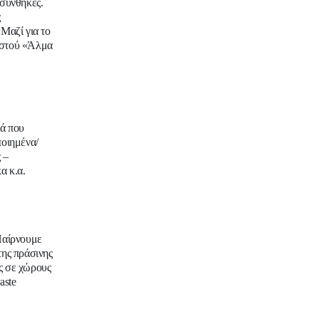
 συνθήκες.
ς
Μαζί για το
αστού «Άλμα
ιά που
ποιημένα/
 –
α κ.α.
Παίρνουμε
της πράσινης
ς σε χώρους
aste