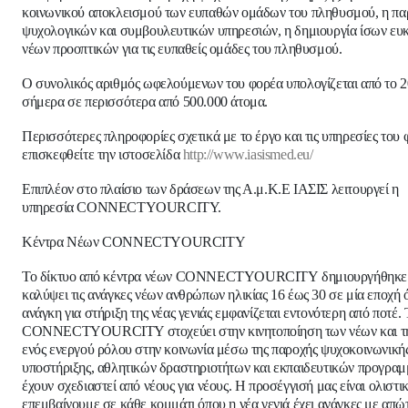
κοινωνικού αποκλεισμού των ευπαθών ομάδων του πληθυσμού, η πα
ψυχολογικών και συμβουλευτικών υπηρεσιών, η δημιουργία ίσων ευκ
νέων προοπτικών για τις ευπαθείς ομάδες του πληθυσμού.
Ο συνολικός αριθμός ωφελούμενων του φορέα υπολογίζεται από το 
σήμερα σε περισσότερα από 500.000 άτομα.
Περισσότερες πληροφορίες σχετικά με το έργο και τις υπηρεσίες του
επισκεφθείτε την ιστοσελίδα
http://www.iasismed.eu/
Επιπλέον στο πλαίσιο των δράσεων της Α.μ.Κ.Ε ΙΑΣΙΣ λειτουργεί η
υπηρεσία
CONNECTYOURCITY
.
Κέντρα Νέων
CONNECTYOURCITY
Το δίκτυο από κέντρα νέων
CONNECTYOURCITY
δημιουργήθηκε 
καλύψει τις ανάγκες νέων ανθρώπων ηλικίας 16 έως 30 σε μία εποχή 
ανάγκη για στήριξη της νέας γενιάς εμφανίζεται εντονότερη από ποτέ. 
CONNECTYOURCITY στοχεύει στην κινητοποίηση των νέων και τ
ενός ενεργού ρόλου στην κοινωνία μέσω της παροχής ψυχοκοινωνική
υποστήριξης, αθλητικών δραστηριοτήτων και εκπαιδευτικών προγρα
έχουν σχεδιαστεί από νέους για νέους. Η προσέγγισή μας είναι ολιστικ
επεμβαίνουμε σε κάθε κομμάτι όπου η νέα γενιά έχει ανάγκες με απώ