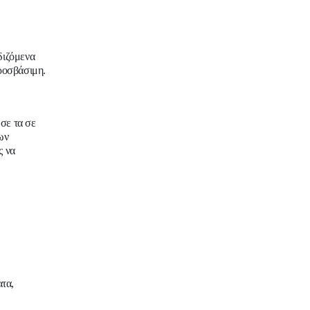
διζόμενα
προσβάσιμη.
σε τα σε
ων
ς να
τα,