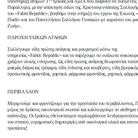
υποστήριξη ατόμων 3
ηλικίας και ΑμεΑ που διαβιούν σε δυσμενείς
Παράλληλα, μετην απόκτηση ειδών της Χριστουγεννιάτικης Συλλογή
του
«
FabricRepublic
»
, βοηθάμε στην στήριξη του έργου της
Ένωσης «
Παιδί» και του Πανελλήνιου Συλλόγου Γυναικών με καρκίνου του μ
Ζωής».
ΠΑΡΟΧΗ ΥΛΙΚΩΝ ΑΓΑΘΩΝ
Συλλέγουμε είδη πρώτης ανάγκης και ρουχισμού μέσω της
υπηρεσίας
«
Fabric
Republic
»
και τα παρέχουμε σε ευάλωτα νοικοκυρ
χρήζουν υλικής ενίσχυσης. Ως είδη πρώτης ανάγκης θεωρούνται τυπο
μακράς διάρκειας τρόφιμα, είδη ένδυσης και κουβέρτες, είδη βρεφικής
προσωπικής φροντίδας, χαρτικά, φάρμακα φροντίδας, χαρτικά, φάρμακ
ΠΕΡΙΒΑΛΛΟΝ
Μεριμνούμε και φροντίζουμε για την προστασία του περιβάλλοντος. 
μέρος σε δράσεις οικολογικού σκοπού και καλλιεργούμε το αίσθημα 
ανάπτυξης. Οι δράσεις εθελοντισμού περιλαμβάνουν δενδροφυτεύσει
του σπιτιού, ευρηματικές δημιουργίες από οικολογικά υλικά και zerow
προτάσεις!