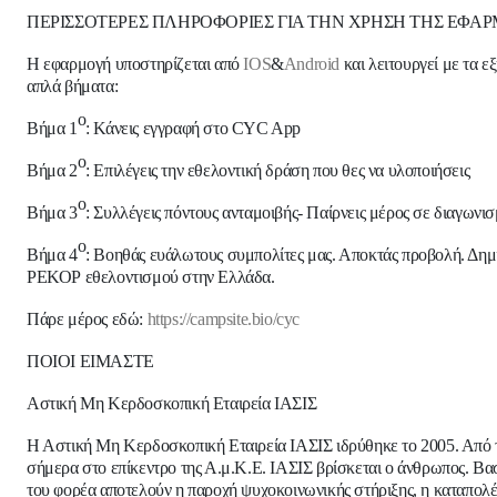
ΠΕΡΙΣΣΟΤΕΡΕΣ ΠΛΗΡΟΦΟΡΙΕΣ ΓΙΑ ΤΗΝ ΧΡΗΣΗ ΤΗΣ ΕΦΑ
Η εφαρμογή υποστηρίζεται από
IOS
&
Android
και λειτουργεί με τα ε
απλά
βήματα:
ο
Βήμα 1
: Κάνεις εγγραφή στο CYC App
ο
B
ήμα 2
: Επιλέγεις την εθελοντική δράση που θες να υλοποιήσεις
ο
Βήμα 3
: Συλλέγεις πόντους ανταμοιβής- Παίρνεις μέρος σε διαγωνι
ο
Βήμα 4
: Βοηθάς ευάλωτους συμπολίτες μας. Αποκτάς προβολή. Δημ
ΡΕΚΟΡ εθελοντισμού στην Ελλάδα.
Πάρε μέρος εδώ:
https://campsite.bio/cyc
ΠΟΙΟΙ ΕΙΜΑΣΤΕ
Αστική Μη Κερδοσκοπική Εταιρεία ΙΑΣΙΣ
Η Αστική Μη Κερδοσκοπική Εταιρεία ΙΑΣΙΣ ιδρύθηκε το 2005. Από 
σήμερα στο επίκεντρο της Α.μ.Κ.Ε. ΙΑΣΙΣ βρίσκεται ο άνθρωπος. Βασ
του φορέα αποτελούν η παροχή ψυχοκοινωνικής στήριξης, η καταπολ