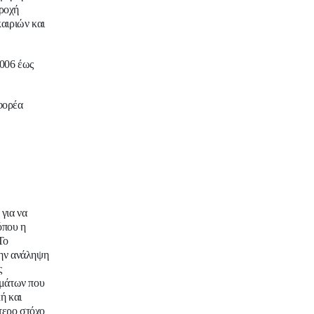
ροχή
αιριών και
2006 έως
 φορέα
για να
όπου η
Το
ην ανάληψη
ς
μμάτων που
ή και
τερο στόχο