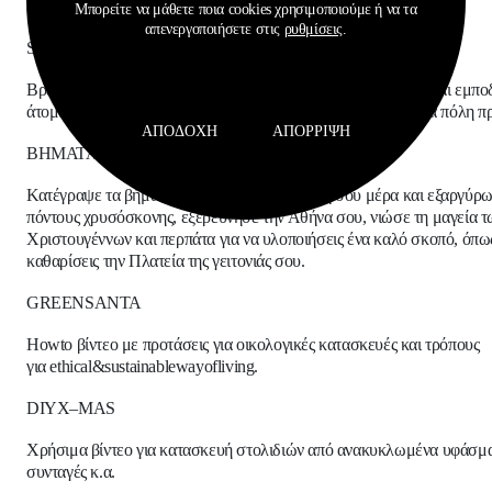
επιδιώκει να καθαρίσει ένα σημείο στη γειτονιά του.
Μπορείτε να μάθετε ποια cookies χρησιμοποιούμε ή να τα
απενεργοποιήσετε στις
ρυθμίσεις
.
SEEFORME
Βρες σημεία που αποτελούν εμπόδιο για άτομα με αναπηρία και εμπο
άτομα, φωτογράφισε τα και βοήθησέ μας να γίνει η Αθήνα μια πόλη 
ΑΠΟΔΟΧΉ
ΑΠΌΡΡΙΨΗ
ΒΗΜΑΤΑ ΑΛΛΗΛΕΓΓΥΗΣ
Κατέγραψε τα βήματα σου σε μια καθημερινή σου μέρα και εξαργύρω
πόντους χρυσόσκονης, εξερεύνησε την Αθήνα σου, νιώσε τη μαγεία τ
Χριστουγέννων και περπάτα για να υλοποιήσεις ένα καλό σκοπό, όπω
καθαρίσεις την Πλατεία της γειτονιάς σου.
GREENSANTA
Howto
βίντεο με προτάσεις για οικολογικές κατασκευές και τρόπους
για
ethical
&
sustainablewayofliving
.
DIYX
–
MAS
Χρήσιμα βίντεο για κατασκευή στολιδιών από ανακυκλωμένα υφάσμα
συνταγές κ.α.