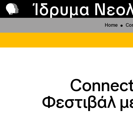
Π
Προ
Ίδρυμα Νεολ
Home
Con
Connect
Φεστιβάλ με