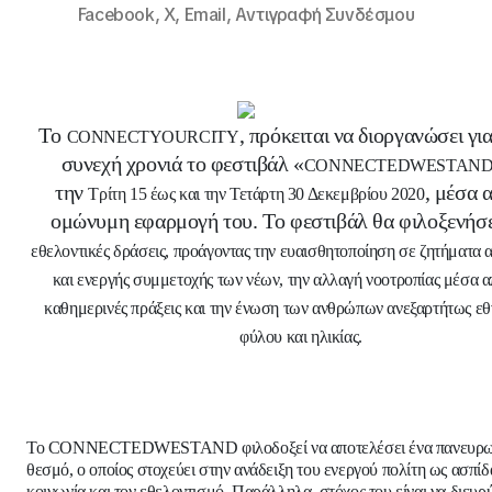
Facebook,
X,
Email,
Αντιγραφή Συνδέσμου
Τo
, πρόκειται να διοργανώσει γι
CONNECTYOURCITY
συνεχή χρονιά το φεστιβάλ «
CONNECTEDWESTAN
την
, μέσα 
Τρίτη 15 έως και την Τετάρτη 30 Δεκεμβρίου 2020
ομώνυμη εφαρμογή του. Το φεστιβάλ θα φιλοξενήσ
εθελοντικές δράσεις, προάγοντας την ευαισθητοποίηση σε ζητήματα 
και ενεργής συμμετοχής των νέων, την αλλαγή νοοτροπίας μέσα α
καθημερινές πράξεις και την ένωση των ανθρώπων ανεξαρτήτως εθ
φύλου και ηλικίας.
Το
CONNECTEDWESTAND
φιλοδοξεί να αποτελέσει ένα πανευρ
θεσμό, ο οποίος στοχεύει στην ανάδειξη του ενεργού πολίτη ως ασπίδα
κοινωνία και τον εθελοντισμό. Παράλληλα, στόχος του είναι να διευρύ