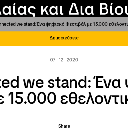
Επικοινωνία
Νέα
αραχώρηση αιγίδ
Φοιτητικές Εστίε
γράμματα και δρά
Το ΙΝΕΔΙΒΙΜ
αίας και Δια Βί
nected we stand: Ένα ψηφιακό Φεστιβάλ με 15.000 εθελοντι
Δημοσιεύσεις
07 · 12 · 2020
ed we stand: Ένα
 15.000 εθελοντι
Share