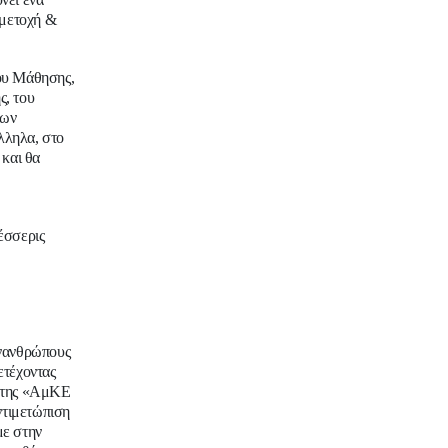
μμετοχή &
ίου Μάθησης,
ς, του
έων
λληλα, στο
 και θα
έσσερις
υνανθρώπους
ετέχοντας
 της «ΑμΚΕ
ντιμετώπιση
με στην