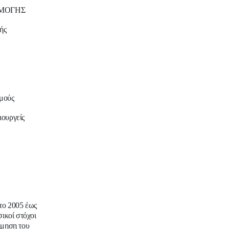
ΡΜΟΓΗΣ
ξής
σμούς
ιουργείς
το 2005 έως
ικοί στόχοι
έμηση του