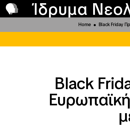
Π
Προ
Ίδρυμα Νεολ
Home
Black Friday 
Black Fri
Ευρωπαϊκή
μ