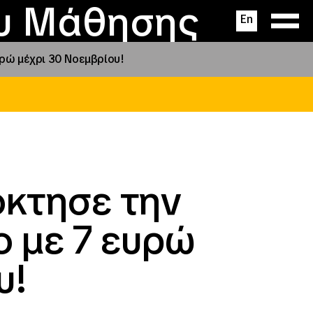
ας
ς
σεις
ου Μάθησης
En
υρώ μέχρι 30 Νοεμβρίου!
όκτησε την
 με 7 ευρώ
υ!