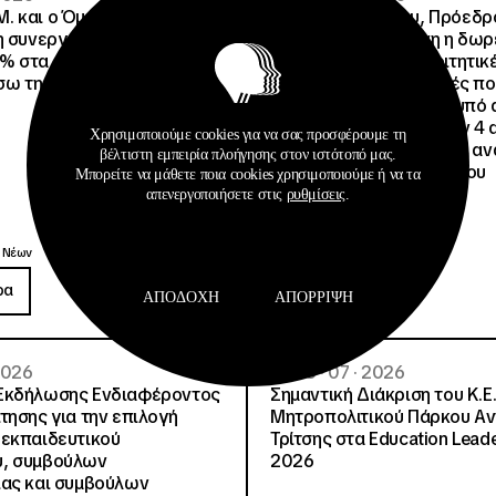
.Μ. και o Όμιλος Attica
Άννα Ροκοφύλλου, Πρόεδρο
η συνεργασία τους με
Είναι εξασφαλισμένη η δω
% στα ακτοπλοϊκά
στέγαση σε άλλες φοιτητικέ
έσω της Ευρωπαϊκής Κάρτας
για όλους τους φοιτητές π
μετακινηθούν από την υπό 
Φοιτητική Εστία Αθηνών 4 
Χρησιμοποιούμε cookies για να σας προσφέρουμε τη
4 ψέματα για την γεμάτη αν
βέλτιστη εμπειρία πλοήγησης στον ιστότοπό μας.
ανακοίνωση του Συλλόγου
Μπορείτε να μάθετε ποια cookies χρησιμοποιούμε ή να τα
Οικοτρόφων της ΦΕΑ
απενεργοποιήσετε στις
ρυθμίσεις
.
Ανακοινώσεις
 Νέων
Δημοσιεύσεις
ρα
Περισσότερα
ΑΠΟΔΟΧΉ
ΑΠΌΡΡΙΨΗ
 2026
08 · 07 · 2026
Εκδήλωσης Ενδιαφέροντος
Σημαντική Διάκριση του Κ.Ε.
τησης για την επιλογή
Μητροπολιτικού Πάρκου Α
εκπαιδευτικού
Τρίτσης στα Education Lead
, συμβούλων
2026
ίας και συμβούλων