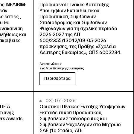
ς ΙΝΕΔΙΒΙΜ:
Προσωρινοί Πίνακες Κατάταξης
ρεάν
Υποψηφίων Εκπαιδευτικού
ς εστίες ,
Προσωπικού, Συμβούλων
ου θα
Σταδιοδρομίας και Συμβούλων
ανακαίνιση
Ψυχολόγων για τη σχολική περίοδο
αλήθειες και
2026-2027 της ΑΠ
ακρίβειες
600/2355/13042/08-05-2026
πρόσκλησης, της Πράξης «Σχολεία
Δεύτερης Ευκαιρίας», ΟΠΣ 6003234.
Ανακοινώσεις
Σχολεία Δεύτερης Ευκαιρίας
Περισσότερα
03 · 07 · 2026
ΠΕ.Α.
Οριστικοί Πίνακες Ένταξης Υποψηφίων
ντώνης
Εκπαιδευτικού Προσωπικού,
ers Awards
Συμβούλων Σταδιοδρομίας και
Συμβούλων Ψυχολόγων στο Μητρώο
ΣΔΕ (1ο Στάδιο, ΑΠ: