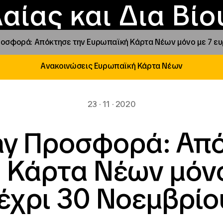
Επικοινωνία
Νέα
αραχώρηση αιγίδ
Φοιτητικές Εστίε
γράμματα και δρά
Το ΙΝΕΔΙΒΙΜ
αίας και Δια Βί
Προσφορά: Απόκτησε την Ευρωπαϊκή Κάρτα Νέων μόνο με 7 ε
Ανακοινώσεις Ευρωπαϊκή Κάρτα Νέων
23 · 11 · 2020
day Προσφορά: Απ
 Κάρτα Νέων μόνο
έχρι 30 Νοεμβρίο