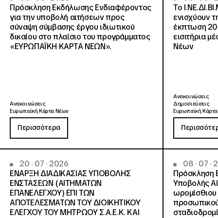
Πρόσκληση Εκδήλωσης Ενδιαφέροντος
Το Ι.ΝΕ.ΔΙ.ΒΙ
για την υποβολή αιτήσεων προς
ενισχύουν τ
σύναψη σύμβασης έργου ιδιωτικού
έκπτωση 20
δικαίου στο πλαίσιο του προγράμματος
εισιτήρια μ
«ΕΥΡΩΠΑΪΚΗ ΚΑΡΤΑ ΝΕΩΝ».
Νέων
Ανακοινώσεις
Ανακοινώσεις
Δημοσιεύσεις
Ευρωπαϊκή Κάρτα Νέων
Ευρωπαϊκή Κάρτα
Περισσότερα
Περισσότε
20 · 07 · 2026
08 · 07 ·
ΕΝΑΡΞΗ ΔΙΑΔΙΚΑΣΙΑΣ ΥΠΟΒΟΛΗΣ
Πρόσκληση 
ΕΝΣΤΑΣΕΩΝ (ΑΙΤΗΜΑΤΩΝ
Υποβολής Αί
ΕΠΑΝΕΛΕΓΧΟΥ) ΕΠΙ ΤΩΝ
ωρομίσθιου 
ΑΠΟΤΕΛΕΣΜΑΤΩΝ ΤΟΥ ΔΙΟΙΚΗΤΙΚΟΥ
προσωπικού
ΕΛΕΓΧΟΥ ΤΟΥ ΜΗΤΡΩΟΥ Σ.Α.Ε.Κ. ΚΑΙ
σταδιοδρομ