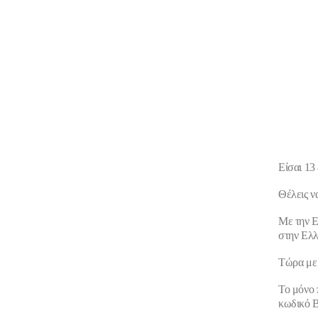
Είσαι
13
Θέλεις ν
Με την Ε
στην Ελλ
Τώρα με 
Το μόνο 
κωδικό