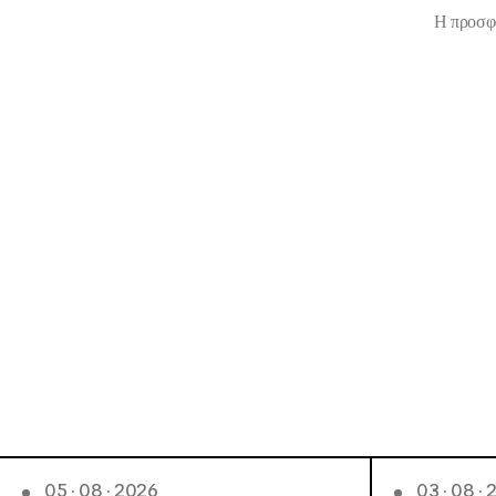
Η προσφο
05 · 08 · 2026
03 · 08 ·