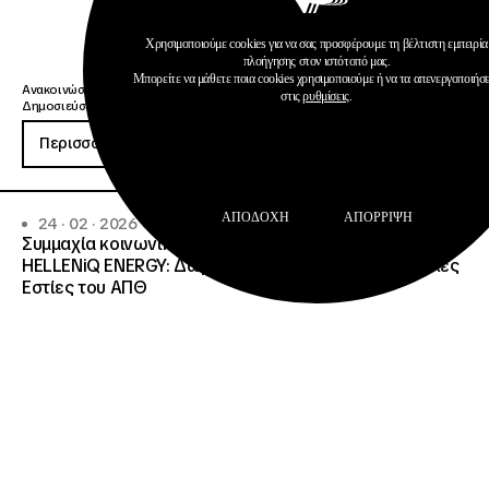
Χρησιμοποιούμε cookies για να σας προσφέρουμε τη βέλτιστη εμπειρία
πλοήγησης στον ιστότοπό μας.
Μπορείτε να μάθετε ποια cookies χρησιμοποιούμε ή να τα απενεργοποιήσ
Ανακοινώσεις
στις
ρυθμίσεις
.
Δημοσιεύσεις
Περισσότερα
ΑΠΟΔΟΧΉ
ΑΠΌΡΡΙΨΗ
24 · 02 · 2026
Συμμαχία κοινωνικής ευθύνης από ΙΝΕΔΙΒΙΜ, ΑΠΘ και
HELLENiQ ENERGY: Δωρεά εξοπλισμού στις Φοιτητικές
Εστίες του ΑΠΘ