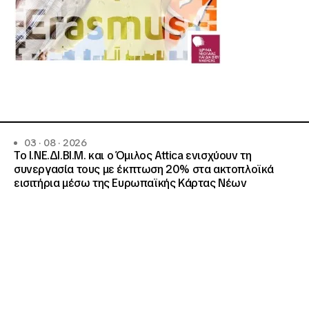
03 · 08 · 2026
Το Ι.ΝΕ.ΔΙ.ΒΙ.Μ. και o Όμιλος Attica ενισχύουν τη
συνεργασία τους με έκπτωση 20% στα ακτοπλοϊκά
εισιτήρια μέσω της Ευρωπαϊκής Κάρτας Νέων