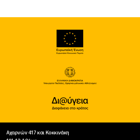
Αχαρνών 417 και Κοκκινάκη