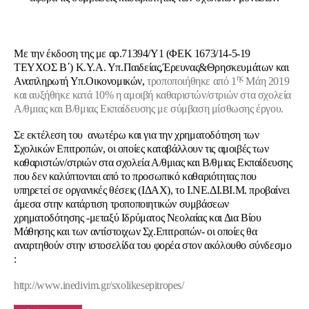
Mε την έκδοση της με αρ.71394/Υ1 (ΦΕΚ 1673/14-5-19
ΤΕΥΧΟΣ Β΄) Κ.Υ.Α. Υπ.Παιδείας,Έρευνας&Θρησκευμάτων και
ης
Αναπληρωτή Υπ.Οικονομικών,
τροποποιήθηκε από 1
Μάη 2019
και αυξήθηκε κατά 10% η αμοιβή καθαριστών/στριών
στα σχολεία
Α/θμιας και Β/θμιας Εκπαίδευσης με σύμβαση μίσθωσης έργου.
Σε εκτέλεση του ανωτέρω και για την χρηματοδότηση των
Σχολικών Επιτροπών, οι οποίες καταβάλλουν τις αμοιβές των
καθαριστών/στριών
στα σχολεία Α/θμιας και Β/θμιας Εκπαίδευσης
που δεν καλύπτονται από το προσωπικό καθαριότητας που
υπηρετεί σε οργανικές θέσεις (ΙΔΑΧ), το Ι.ΝΕ.ΔΙ.ΒΙ.Μ.
προβαίνει
άμεσα στην κατάρτιση τροποποιητικών συμβάσεων
χρηματοδότησης
-μεταξύ Ιδρύματος Νεολαίας και Δια Βίου
Μάθησης και των αντίστοιχων Σχ.Επιτροπών- οι οποίες θα
αναρτηθούν στην ιστοσελίδα του φορέα στον ακόλουθο σύνδεσμο
:
http://www.inedivim.gr/sxolikesepitropes/