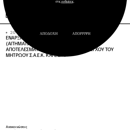
Σχολεία Δεύτερης Ευκαιρίας
στις
ρυθμίσεις
.
Περισσότερα
20 · 07 · 2026
ΑΠΟΔΟΧΉ
ΑΠΌΡΡΙΨΗ
ΕΝΑΡΞΗ ΔΙΑΔΙΚΑΣΙΑΣ ΥΠΟΒΟΛΗΣ ΕΝΣΤΑΣΕΩΝ
(ΑΙΤΗΜΑΤΩΝ ΕΠΑΝΕΛΕΓΧΟΥ) ΕΠΙ ΤΩΝ
ΑΠΟΤΕΛΕΣΜΑΤΩΝ ΤΟΥ ΔΙΟΙΚΗΤΙΚΟΥ ΕΛΕΓΧΟΥ ΤΟΥ
ΜΗΤΡΩΟΥ Σ.Α.Ε.Κ. ΚΑΙ Ε.Σ.Κ.»
Ανακοινώσεις