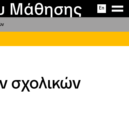
ας
ς
σεις
ου Μάθησης
En
ών
ν σχολικών