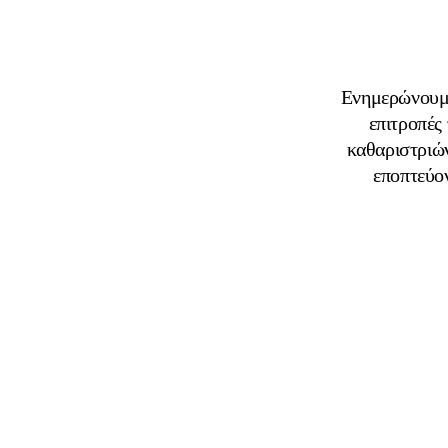
Ενημερώνουμε
επιτροπές
καθαριστριών
εποπτεύο