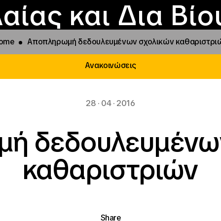
Επικοινωνία
Νέα
αραχώρηση αιγίδ
Φοιτητικές Εστίε
γράμματα και δρά
Το ΙΝΕΔΙΒΙΜ
αίας και Δια Βί
ome
Αποπληρωμή δεδουλευμένων σχολικών καθαριστρι
Ανακοινώσεις
28 · 04 · 2016
ή δεδουλευμένω
καθαριστριών
Share