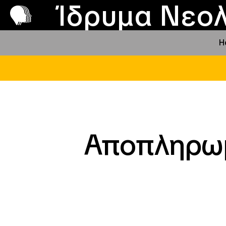
Π
Προ
Ίδρυμα Νεολ
H
Αποπληρωμ