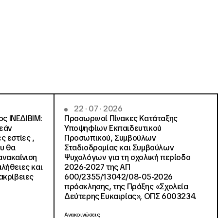
22 · 07 · 2026
ς ΙΝΕΔΙΒΙΜ:
Προσωρινοί Πίνακες Κατάταξης
ρεάν
Υποψηφίων Εκπαιδευτικού
ς εστίες ,
Προσωπικού, Συμβούλων
ου θα
Σταδιοδρομίας και Συμβούλων
ανακαίνιση
Ψυχολόγων για τη σχολική περίοδο
αλήθειες και
2026-2027 της ΑΠ
ακρίβειες
600/2355/13042/08-05-2026
πρόσκλησης, της Πράξης «Σχολεία
Δεύτερης Ευκαιρίας», ΟΠΣ 6003234.
Ανακοινώσεις