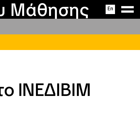
ας
ς
σεις
ου Μάθησης
En
ο ΙΝΕΔΙΒΙΜ