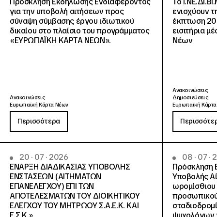
Πρόσκληση Εκδήλωσης Ενδιαφέροντος
Το Ι.ΝΕ.ΔΙ.ΒΙ
για την υποβολή αιτήσεων προς
ενισχύουν τ
σύναψη σύμβασης έργου ιδιωτικού
έκπτωση 20
δικαίου στο πλαίσιο του προγράμματος
εισιτήρια μ
«ΕΥΡΩΠΑΪΚΗ ΚΑΡΤΑ ΝΕΩΝ».
Νέων
Ανακοινώσεις
Ανακοινώσεις
Δημοσιεύσεις
Ευρωπαϊκή Κάρτα Νέων
Ευρωπαϊκή Κάρτα
Περισσότερα
Περισσότε
20 · 07 · 2026
08 · 07 ·
ΕΝΑΡΞΗ ΔΙΑΔΙΚΑΣΙΑΣ ΥΠΟΒΟΛΗΣ
Πρόσκληση 
ΕΝΣΤΑΣΕΩΝ (ΑΙΤΗΜΑΤΩΝ
Υποβολής Αί
ΕΠΑΝΕΛΕΓΧΟΥ) ΕΠΙ ΤΩΝ
ωρομίσθιου 
ΑΠΟΤΕΛΕΣΜΑΤΩΝ ΤΟΥ ΔΙΟΙΚΗΤΙΚΟΥ
προσωπικού
ΕΛΕΓΧΟΥ ΤΟΥ ΜΗΤΡΩΟΥ Σ.Α.Ε.Κ. ΚΑΙ
σταδιοδρομ
Ε.Σ.Κ.»
ψυχολόγων γ