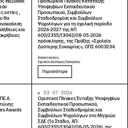
ς ΙΝΕΔΙΒΙΜ:
Προσωρινοί Πίνακες Κατάταξης
ρεάν
Υποψηφίων Εκπαιδευτικού
ς εστίες ,
Προσωπικού, Συμβούλων
ου θα
Σταδιοδρομίας και Συμβούλων
ανακαίνιση
Ψυχολόγων για τη σχολική περίοδο
αλήθειες και
2026-2027 της ΑΠ
ακρίβειες
600/2355/13042/08-05-2026
πρόσκλησης, της Πράξης «Σχολεία
Δεύτερης Ευκαιρίας», ΟΠΣ 6003234.
Ανακοινώσεις
Σχολεία Δεύτερης Ευκαιρίας
Περισσότερα
03 · 07 · 2026
ΠΕ.Α.
Οριστικοί Πίνακες Ένταξης Υποψηφίων
ντώνης
Εκπαιδευτικού Προσωπικού,
ers Awards
Συμβούλων Σταδιοδρομίας και
Συμβούλων Ψυχολόγων στο Μητρώο
ΣΔΕ (1ο Στάδιο, ΑΠ:
600/2355/13042/08-05-2026), της