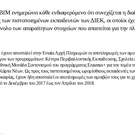
Μ ενημερώνει κάθε ενδιαφερόμενο ότι συνεχίζεται η δια
των πιστοποιημένων εκπαιδευτών των ΔΙΕΚ, οι οποίοι έχο
νολο των απαραίτητων στοιχείων που απαιτείται για την π
 έχουν αποσταλεί στην Ενιαία Αρχή Πληρωμών οι αποπληρωμές των αμο
ου των προγραμμάτων: Κέντρα Περιβαλλοντικής Εκπαίδευσης, Σχολεία 
Εθνική Μονάδα Συντονισμού του προγράμματος Erasmus+ για τον τομέα τ
άρτα Νέων. Ως προς τους πιστοποιημένους ωρομίσθιους εκπαιδευτές τω
καιρίας, έχουν ήδη αποσταλεί οι αποπληρωμές των αμοιβών τους για το χ
ό το Δεκέμβριο του 2017 έως τον Απρίλιο του 2018.