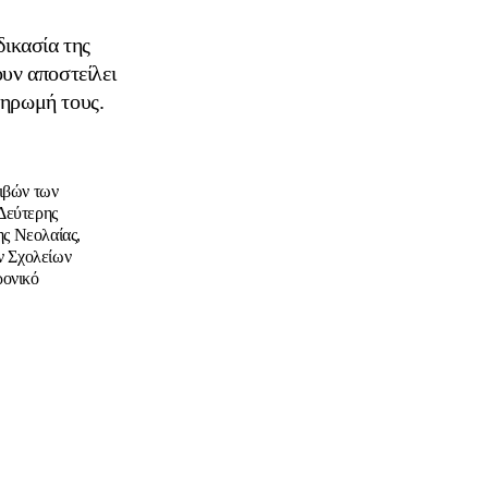
δικασία της
υν αποστείλει
ληρωμή τους.
ιβών των
Δεύτερης
ης Νεολαίας,
ν Σχολείων
ρονικό