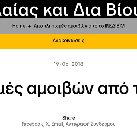
Επικοινωνία
Νέα
αραχώρηση αιγίδ
Φοιτητικές Εστίε
γράμματα και δρά
Το ΙΝΕΔΙΒΙΜ
αίας και Δια Βί
Home
Αποπληρωμές αμοιβών από το ΙΝΕΔΙΒΙΜ
Ανακοινώσεις
19 · 06 · 2018
ές αμοιβών από τ
Share
Facebook,
X,
Email,
Αντιγραφή Συνδέσμου