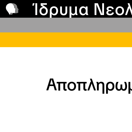
Π
Προ
Ίδρυμα Νεολ
Αποπληρωμ