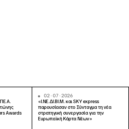
02 · 07 · 2026
ΠΕ.Α.
«Ι.ΝΕ.ΔΙ.ΒΙ.Μ. και SKY express
ντώνης
παρουσίασαν στο Σύνταγμα τη νέα
ers Awards
στρατηγική συνεργασία για την
Ευρωπαϊκή Κάρτα Νέων»