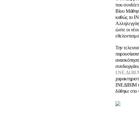
που συνδέετ
Βίου Μάθηση
καθώς το Ι
Αλληλεγγύης
ώστε οι νέοι
εθελοντισμο
Την τελευτα
παρουσίασαν
ανασκόπηση 
συνδιοργάν
Ι.ΝΕ.ΔΙ.ΒΙ.
χαρακτηριστ
ΙΝΕΔΙΒΙΜ το
δόθηκε στο 