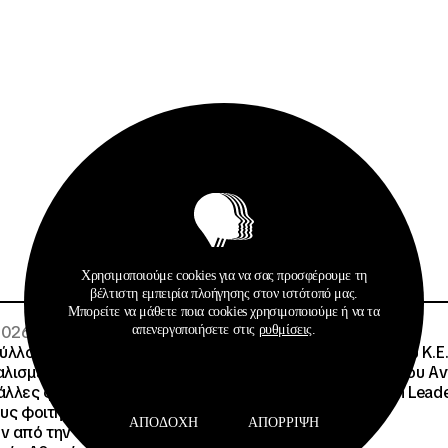
Χρησιμοποιούμε cookies για να σας προσφέρουμε τη
βέλτιστη εμπειρία πλοήγησης στον ιστότοπό μας.
Μπορείτε να μάθετε ποια cookies χρησιμοποιούμε ή να τα
απενεργοποιήσετε στις
ρυθμίσεις
.
 2026
08 · 07 · 2026
λλου, Πρόεδρος ΙΝΕΔΙΒΙΜ:
Σημαντική Διάκριση του Κ.Ε.
αλισμένη η δωρεάν
Μητροπολιτικού Πάρκου Α
λλες φοιτητικές εστίες ,
Τρίτσης στα Education Lead
ους φοιτητές που θα
2026
ΑΠΟΔΟΧΉ
ΑΠΌΡΡΙΨΗ
ν από την υπό ανακαίνιση