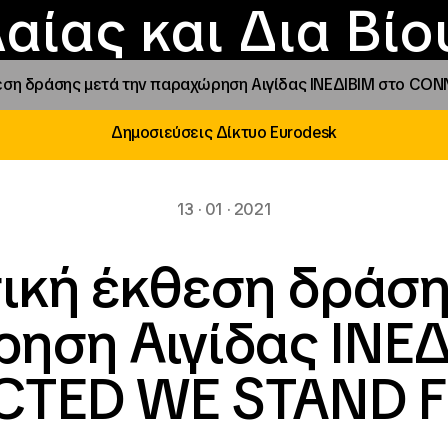
Επικοινωνία
Νέα
αραχώρηση αιγίδ
Φοιτητικές Εστίε
γράμματα και δρά
Το ΙΝΕΔΙΒΙΜ
αίας και Δια Βί
εση δράσης μετά την παραχώρηση Αιγίδας ΙΝΕΔΙΒΙΜ στο CO
Δημοσιεύσεις Δίκτυο Eurodesk
13 · 01 · 2021
ική έκθεση δράση
ηση Αιγίδας ΙΝΕΔ
TED WE STAND F