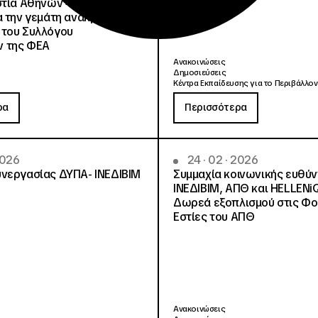
στία Αθηνών 4 αλήθειες και
α την γεμάτη ανακρίβειες
 του Συλλόγου
 της ΦΕΑ
Ανακοινώσεις
Δημοσιεύσεις
Κέντρα Εκπαίδευσης για το Περιβάλλον
ρα
Περισσότερα
2026
24 · 02 · 2026
νεργασίας ΔΥΠΑ- ΙΝΕΔΙΒΙΜ
Συμμαχία κοινωνικής ευθύ
ΙΝΕΔΙΒΙΜ, ΑΠΘ και HELLENi
Δωρεά εξοπλισμού στις Φο
Εστίες του ΑΠΘ
Ανακοινώσεις