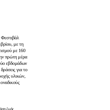
 Φεστιβάλ
βρίου, με τη
τισμού με 160
την πρώτη μέρα
 δύο εβδομάδων
δράσεις για το
ροχής υλικών,
μοναδικούς
τάση ζωής