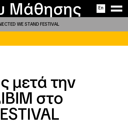
ας
ς
σεις
ου Μάθησης
En
NNECTED WE STAND FESTIVAL
ς μετά την
ΙΒΙΜ στο
ESTIVAL