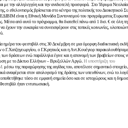
αι με την αλληλεγγύη και την ανιδιοτελή προσφορά. Στο Ίδρυμα Νεολαίας
ς, ο εθελοντισμός βρίσκεται στο κέντρο της πολιτικής του Διοικητικού Σ
ΝΕΔΙΒΙΜ είναι η Εθνική Μονάδα Συντονισμού του προγράμματος Ευρωπ
. Μέσα από αυτό το πρόγραμμα, θα διατεθεί πάνω από 1 δισ. € σε όλη τ
 να έχουν την ευκαιρία να συνεισφέρουν στις τοπικές κοινωνίες, υλοποιών
ύ.
ία ημέρα του φεστιβάλ στις 30 Δεκέμβρη σε μια όμορφη διαδικτυακή εκ
 ο Γ.Χατζηγεωργίου, ο Γ.Κρητικός και η Αντ.Κουέγιορ παρακολουθήσαμ
των δράσεων ενώ παράλληλα έγινε και η απονομή των βραβείων στους νι
ωση με το Δίκτυο Ελλήνων – Βρυξελλών Αργώ.
Η
υποστήριξη του
Μ.
μέσω της παραχώρησης της αιγίδας του, αποτέλεσε σημαντικό στοιχείο
ικά αναφέρεται στον απολογισμό της δράσης των υπευθύνων, ενώ το λογ
ποθετήθηκε τόσο σε εμφανή σημεία όσο και σε ιστοχώρους και η δημοσ
Φεστιβάλ ήταν εντυπωσιακή.