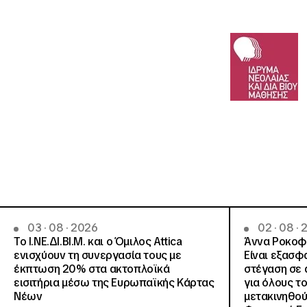
03 · 08 · 2026
02 · 08 ·
Το Ι.ΝΕ.ΔΙ.ΒΙ.Μ. και o Όμιλος Attica
Άννα Ροκοφύ
ενισχύουν τη συνεργασία τους με
Είναι εξασφ
έκπτωση 20% στα ακτοπλοϊκά
στέγαση σε ά
εισιτήρια μέσω της Ευρωπαϊκής Κάρτας
για όλους τ
Νέων
μετακινηθού