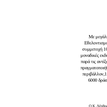
Με μεγάλ
Εθελοντισμο
συμμετοχή 10
μοναδικές εκδ
παρά τις αντί
πραγματοποιήθ
περιβάλλον,1
6000 δράσ
Ο Κ. Δέρβος