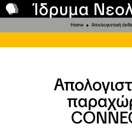
Π
Προ
Ίδρυμα Νεολ
Home
Απολογιστική έκθ
Απολογιστ
παραχώρ
CONNEC