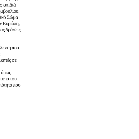
 και Διά
υμβουλίου,
αϊκό Σώμα
ην Ευρώπη,
τας δράσεις
δήλωση που
ε
κητές σε
, όπως
ότυπο του
ιότητα που