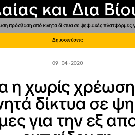
Επικοινωνία
Νέα
αραχώρηση αιγίδ
Φοιτητικές Εστίε
γράμματα και δρά
Το ΙΝΕΔΙΒΙΜ
αίας και Δια Βί
ωση πρόσβαση από κινητά δίκτυα σε ψηφιακές πλατφόρμες γ
Δημοσιεύσεις
09 · 04 · 2020
α η χωρίς χρέωσ
νητά δίκτυα σε ψ
ες για την εξ α