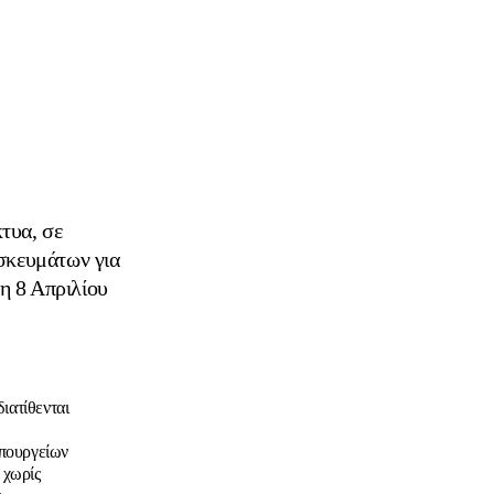
τυα, σε
σκευμάτων για
η 8 Απριλίου
ιατίθενται
πουργείων
 χωρίς