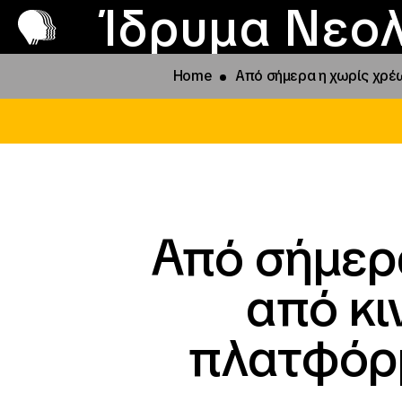
Π
Προ
Ίδρυμα Νεολ
Home
Από σήμερα η χωρίς χρέ
Από σήμερ
από κι
πλατφόρμ