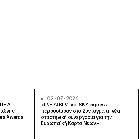
02 · 07 · 2026
ΠΕ.Α.
«Ι.ΝΕ.ΔΙ.ΒΙ.Μ. και SKY express
ντώνης
παρουσίασαν στο Σύνταγμα τη νέα
ers Awards
στρατηγική συνεργασία για την
Ευρωπαϊκή Κάρτα Νέων»