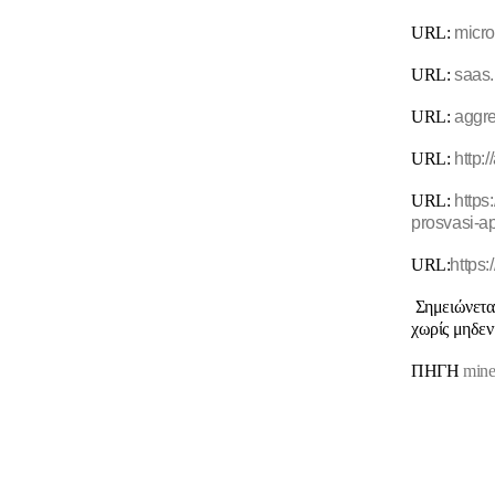
URL:
micro
URL:
saas.
URL:
aggre
URL:
http:
URL:
https
prosvasi-ap
URL:
https
Σημειώνεται
χωρίς μηδενι
ΠΗΓΗ
mine