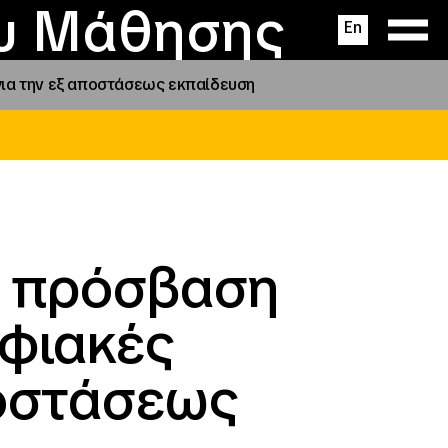
ας
ς
σεις
ου Μάθησης
En
ια την εξ αποστάσεως εκπαίδευση
η πρόσβαση
ηφιακές
ποστάσεως