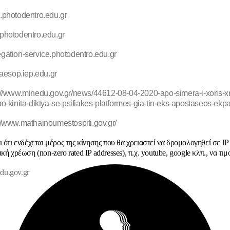
.photodentro.edu.gr
photodentro.edu.gr
gation-service.photodentro.edu.gr
//aesop.iep.edu.gr
://www.minedu.gov.gr/news/44612-08-04-2020-apo-simera-i-xoris-xr
o-kinita-diktya-se-psifiakes-platformes-gia-tin-eks-apostaseos-ekpa
://www.mathainoumestospiti.gov.gr/
 ότι ενδέχεται μέρος της κίνησης που θα χρειαστεί να δρομολογηθεί σε IP
κή χρέωση (non-zero rated IP addresses), π.χ. youtube, google κλπ., να τιμ
du.gov.gr