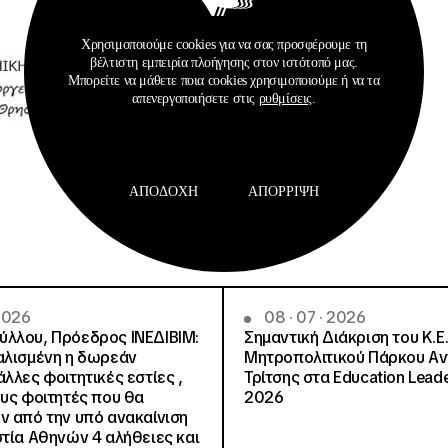
Χρησιμοποιούμε cookies για να σας προσφέρουμε τη
βέλτιστη εμπειρία πλοήγησης στον ιστότοπό μας.
Μπορείτε να μάθετε ποια cookies χρησιμοποιούμε ή να τα
απενεργοποιήσετε στις
ρυθμίσεις
.
ΑΠΟΔΟΧΉ
ΑΠΌΡΡΙΨΗ
 2026
08 · 07 · 2026
λλου, Πρόεδρος ΙΝΕΔΙΒΙΜ:
Σημαντική Διάκριση του Κ.Ε.
αλισμένη η δωρεάν
Μητροπολιτικού Πάρκου Α
λλες φοιτητικές εστίες ,
Τρίτσης στα Education Lead
ους φοιτητές που θα
2026
ν από την υπό ανακαίνιση
στία Αθηνών 4 αλήθειες και