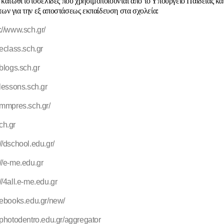
 κάτωθι ιστοσελίδες που χρησιμοποιούνται από το Υπουργείο Παιδείας κα
ν για την εξ αποστάσεως εκπαίδευση στα σχολεία:
://www.sch.gr/
/eclass.sch.gr
/blogs.sch.gr
//lessons.sch.gr
//mmpres.sch.gr/
ch.gr
://dschool.edu.gr/
://e-me.edu.gr
://4all.e-me.edu.gr
//ebooks.edu.gr/new/
//photodentro.edu.gr/aggregator