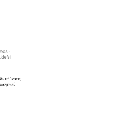
eosi-
idefsi
 διευθύνσεις
ολογηθεί.