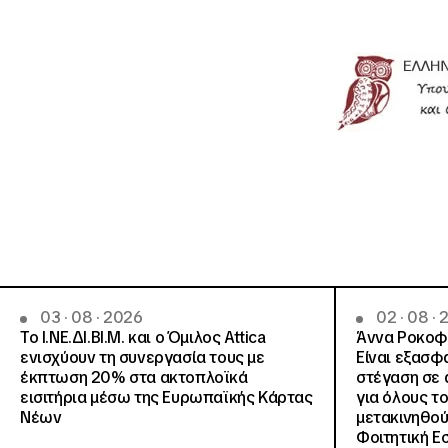
03 · 08 · 2026
02 · 08 ·
Το Ι.ΝΕ.ΔΙ.ΒΙ.Μ. και o Όμιλος Attica
Άννα Ροκοφύ
ενισχύουν τη συνεργασία τους με
Είναι εξασφ
έκπτωση 20% στα ακτοπλοϊκά
στέγαση σε ά
εισιτήρια μέσω της Ευρωπαϊκής Κάρτας
για όλους τ
Νέων
μετακινηθού
Φοιτητική Ε