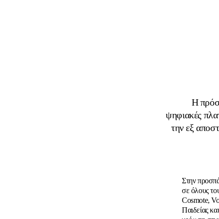
Η πρόσ
ψηφιακές πλα
την εξ αποσ
Στην προσπά
σε όλους του
Cosmote, Vo
Παιδείας κ