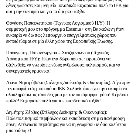
ξένες γλώσσες και μνημεία μοναδικά! Ευχαριστώ πολύ το ΙΕΚ για
αυτή την ευκαιρία και για το όμορφο ταξίδι.
Θανάσης Παπασωτηρίου (Τεχνικός Λογισμικού Η/Υ): Η
συμμετοχή μου στο πρόγραμμα Erasmus+ στη Βαρκελώνη ήταν
ευκαιρία να δω πως λειτουργεί ο επαγγελματικός χώρος που
εκπαιδεύομαι σε μία άλλη χώρα της Ευρωπαϊκής Ένωσης.
Παναγιώτης Παπαγεωργίου – Χατζηαντωνίου (Τεχνικός
Λογισμικού Η/Υ): Ήταν ένα δώρο που σε παροτρύνει να
εξελιχθείς, να γνωρίσεις νέους ανθρώπους, πολιτισμούς και να
συνεργαστείς αρμονικά!
Λιάνα Ντμιτρόβσκα (Στέλεχος Διοίκησης & Οικονομίας): Λίγο πριν
την αποφοίτηση μου από το ΙΕΚ Χαλανδρίου είχα την ευκαιρία να
ολοκληρώσω τις σπουδές μου με τον πιο όμορφο τρόπο! Κέρδισα
πολλά! Ευχαριστώ πολύ για το εκπαιδευτικό ταξίδι!
Δημήτρης Ζέρβας (Στέλεχος Διοίκησης & Οικονομίας):
Πολυπολιτισμικό περιβάλλον και εκπαίδευση σε μια πανέμορφη
πόλη! Ατέλειωτο περπάτημα για να τη γνωρίσουμε όσο καλύτερα
μπορούσαμε!