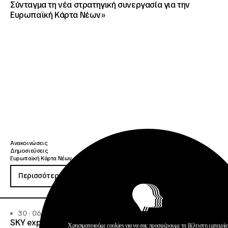
Σύνταγμα τη νέα στρατηγική συνεργασία για την
Ευρωπαϊκή Κάρτα Νέων»
Ανακοινώσεις
Δημοσιεύσεις
Ευρωπαϊκή Κάρτα Νέων
Περισσότερα
30 · 06 · 2026
SKY express – Ίδρυμα Νεολαίας και Διά Βίου Μάθησης
Χρησιμοποιούμε cookies για να σας προσφέρουμε τη βέλτιστη εμπειρία