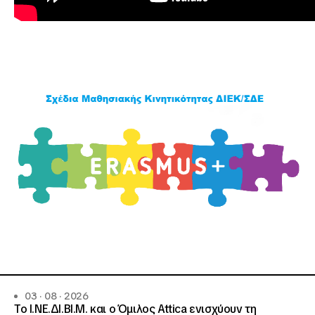
03 · 08 · 2026
Το Ι.ΝΕ.ΔΙ.ΒΙ.Μ. και o Όμιλος Attica ενισχύουν τη