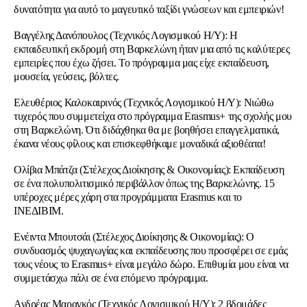
δυνατότητα για αυτό το μαγευτικό ταξίδι γνώσεων και εμπειριών!
Βαγγέλης Δανόπουλος (Τεχνικός Λογισμικού Η/Υ): Η
εκπαιδευτική εκδρομή στη Βαρκελώνη ήταν μια από τις καλύτερες
εμπειρίες που έχω ζήσει. Το πρόγραμμα μας είχε εκπαίδευση,
μουσεία, γεύσεις, βόλτες.
Ελευθέριος Καλοκαιρινός (Τεχνικός Λογισμικού Η/Υ): Νιώθω
τυχερός που συμμετείχα στο πρόγραμμα Erasmus+ της σχολής μου
στη Βαρκελώνη. Ότι διδάχθηκα θα με βοηθήσει επαγγελματικά,
έκανα νέους φίλους και επισκεφθήκαμε μοναδικά αξιοθέατα!
Ολίβια Μπάτζα (Στέλεχος Διοίκησης & Οικονομίας): Εκπαίδευση
σε ένα πολυπολιτισμικό περιβάλλον όπως της Βαρκελώνης. 15
υπέροχες μέρες χάρη στα προγράμματα Erasmus και το
ΙΝΕΔΙΒΙΜ.
Ενέιντα Μπουτσάι (Στέλεχος Διοίκησης & Οικονομίας): Ο
συνδυασμός ψυχαγωγίας και εκπαίδευσης που προσφέρει σε εμάς
τους νέους το Erasmus+ είναι μεγάλο δώρο. Επιθυμία μου είναι να
συμμετάσχω πάλι σε ένα επόμενο πρόγραμμα.
Ανδρέας Μαραγκός (Τεχνικός Λογισμικού Η/Υ): 2 βδομάδες