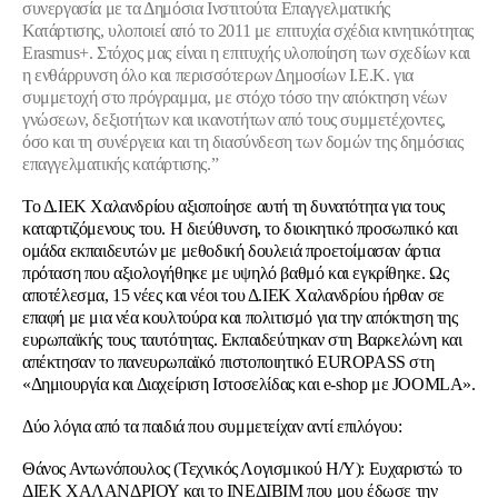
συνεργασία με τα Δημόσια Ινστιτούτα Επαγγελματικής
Κατάρτισης, υλοποιεί από το 2011 με επιτυχία σχέδια κινητικότητας
Erasmus+. Στόχος μας είναι η επιτυχής υλοποίηση των σχεδίων και
η ενθάρρυνση όλο και περισσότερων Δημοσίων Ι.Ε.Κ. για
συμμετοχή στο πρόγραμμα, με στόχο τόσο την απόκτηση νέων
γνώσεων, δεξιοτήτων και ικανοτήτων από τους συμμετέχοντες,
όσο και τη συνέργεια και τη διασύνδεση των δομών της δημόσιας
επαγγελματικής κατάρτισης.”
Το Δ.ΙΕΚ Χαλανδρίου αξιοποίησε αυτή τη δυνατότητα για τους
καταρτιζόμενους του. Η διεύθυνση, το διοικητικό προσωπικό και
ομάδα εκπαιδευτών με μεθοδική δουλειά προετοίμασαν άρτια
πρόταση που αξιολογήθηκε με υψηλό βαθμό και εγκρίθηκε. Ως
αποτέλεσμα, 15 νέες και νέοι του Δ.ΙΕΚ Χαλανδρίου ήρθαν σε
επαφή με μια νέα κουλτούρα και πολιτισμό για την απόκτηση της
ευρωπαϊκής τους ταυτότητας. Εκπαιδεύτηκαν στη Βαρκελώνη και
απέκτησαν το πανευρωπαϊκό πιστοποιητικό EUROPASS στη
«Δημιουργία και Διαχείριση Ιστοσελίδας και e-shop με JOOMLA».
Δύο λόγια από τα παιδιά που συμμετείχαν αντί επιλόγου:
Θάνος Αντωνόπουλος (Τεχνικός Λογισμικού Η/Υ): Ευχαριστώ το
ΔΙΕΚ ΧΑΛΑΝΔΡΙΟΥ και το ΙΝΕΔΙΒΙΜ που μου έδωσε την