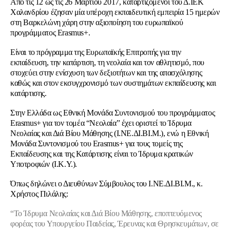
Από τις 12 ως τις 26 Μαρτίου 2017, καταρτιζόμενοι του Δ.ΙΕΚ
Χαλανδρίου έζησαν μία υπέροχη εκπαιδευτική εμπειρία 15 ημερών
στη Βαρκελώνη χάρη στην αξιοποίηση του ευρωπαϊκού
προγράμματος Erasmus+.
Είναι το πρόγραμμα της Ευρωπαϊκής Επιτροπής για την
εκπαίδευση, την κατάρτιση, τη νεολαία και τον αθλητισμό, που
στοχεύει στην ενίσχυση των δεξιοτήτων και της απασχόλησης
καθώς και στον εκσυγχρονισμό των συστημάτων εκπαίδευσης και
κατάρτισης.
Στην Ελλάδα ως Εθνική Μονάδα Συντονισμού του προγράμματος
Erasmus+ για τον τομέα “Νεολαία” έχει οριστεί το Ίδρυμα
Νεολαίας και Διά Βίου Μάθησης (Ι.ΝΕ.ΔΙ.ΒΙ.Μ.), ενώ η Εθνική
Μονάδα Συντονισμού του Erasmus+ για τους τομείς της
Εκπαίδευσης και της Κατάρτισης είναι το Ίδρυμα κρατικών
Υποτροφιών (Ι.Κ.Υ.).
Όπως δηλώνει ο Διευθύνων Σύμβουλος του Ι.ΝΕ.ΔΙ.ΒΙ.Μ., κ.
Χρήστος Πιλάλης:
“Το Ίδρυμα Νεολαίας και Διά Βίου Μάθησης, εποπτευόμενος
φορέας του Υπουργείου Παιδείας, Έρευνας και Θρησκευμάτων, σε