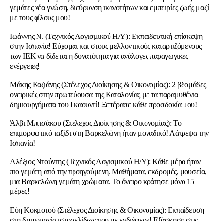
γεμάτες νέα γνώση, διεύρυνση ικανοτήτων και εμπειρίες ζωής μαζί
με τους φίλους μου!
Ιωάννης Ν. (Τεχνικός Λογισμικού H/Y): Εκπαιδευτική επίσκεψη
στην Ισπανία! Εύχομαι και στους μελλοντικούς καταρτιζόμενους
των ΙΕΚ να δίδεται η δυνατότητα για ανάλογες παραγωγικές
ενέργειες!
Μάκης Καζιάνης (Στέλεχος Διοίκησης & Οικονομίας): 2 βδομάδες
ονειρικές στην πρωτεύουσα της Καταλονίας με τα παραμυθένια
δημιουργήματα του Γκαουντί! Ξεπέρασε κάθε προσδοκία μου!
Άλβι Μπιτσάκου (Στέλεχος Διοίκησης & Οικονομίας): Το
επιμορφωτικό ταξίδι στη Βαρκελώνη ήταν μοναδικό! Λάτρεψα την
Ισπανία!
Αλέξιος Ντούντης (Τεχνικός Λογισμικού Η/Υ): Κάθε μέρα ήταν
πιο γεμάτη από την προηγούμενη. Μαθήματα, εκδρομές, μουσεία,
μια Βαρκελώνη γεμάτη χρώματα. Το όνειρο κράτησε μόνο 15
μέρες!
Εύη Κοκμοτού (Στέλεχος Διοίκησης & Οικονομίας): Εκπαίδευση
στη δημιουργία ιστοσελίδων που με ενδιέφερε! Εξάσκηση στις