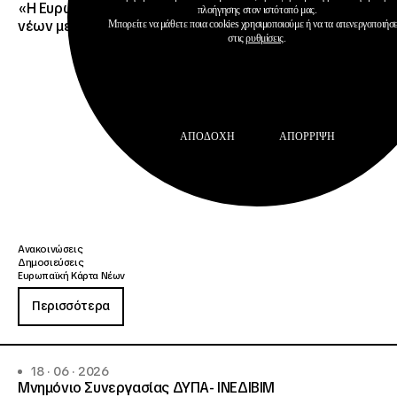
«Η Ευρωπαϊκή Κάρτα Νέων απογειώνει τα ταξίδια των
πλοήγησης στον ιστότοπό μας.
νέων με έως 15% έκπτωση στη SKY express»
Μπορείτε να μάθετε ποια cookies χρησιμοποιούμε ή να τα απενεργοποιήσ
στις
ρυθμίσεις
.
ΑΠΟΔΟΧΉ
ΑΠΌΡΡΙΨΗ
Ανακοινώσεις
Δημοσιεύσεις
Ευρωπαϊκή Κάρτα Νέων
Περισσότερα
18 · 06 · 2026
Μνημόνιο Συνεργασίας ΔΥΠΑ- ΙΝΕΔΙΒΙΜ