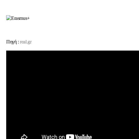
Πηγή :
real.gr