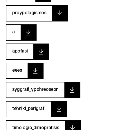
proypologismos
a
apofasi
eees
syggrafi_ypohreoseon
tehniki_perigrafi
timologio_dimopratisis