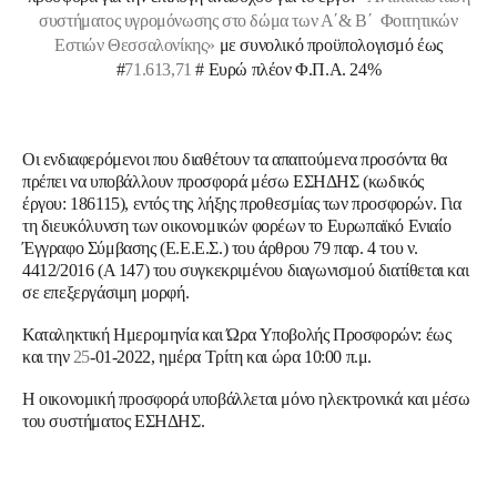
συστήματος υγρομόνωσης στο δώμα των Α΄& Β΄ Φοιτητικών
Εστιών Θεσσαλονίκης​
»
με συνολικό προϋπολογισμό έως
#
71
.613,71
# Ευρώ πλέον Φ.Π.Α. 24%
Οι ενδιαφερόμενοι που διαθέτουν τα απαιτούμενα προσόντα θα
πρέπει να υποβάλλουν προσφορά μέσω ΕΣΗΔΗΣ (κωδικός
έργου:
186115
), εντός της λήξης προθεσμίας των προσφορών. Για
τη διευκόλυνση των οικονομικών φορέων το Ευρωπαϊκό Ενιαίο
Έγγραφο Σύμβασης (Ε.Ε.Ε.Σ.) του άρθρου 79 παρ. 4 του ν.
4412/2016 (Α 147) του συγκεκριμένου διαγωνισμού διατίθεται και
σε επεξεργάσιμη μορφή.
Καταληκτική Ημερομηνία και Ώρα Υποβολής Προσφορών: έως
και την
25
-01-2022
, ημέρα
Τρίτη
και ώρα
10:00
π.μ.
Η οικονομική προσφορά υποβάλλεται
μόνο ηλεκτρονικά
και μέσω
του συστήματος ΕΣΗΔΗΣ.