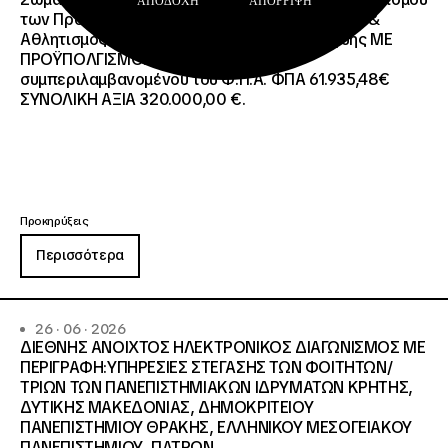
ΑΠΟΔΟΧΉ
ΑΠΌΡΡΙΨΗ
των Προγραμμάτων Erasmus+/Τομέας Νεολαία &
Αθλητισμός και Ευρωπαϊκό Σώμα Αλληλεγγύης ΜΕ
ΠΡΟΫΠΟΛΓΙΣΜΟ:258.064,52 € μη
συμπεριλαμβανομένου του Φ.Π.Α. ΦΠΑ 61.935,48€
ΣΥΝΟΛΙΚΗ ΑΞΙΑ 320.000,00 €.
Προκηρύξεις
Περισσότερα
26 · 06 · 2026
ΔΙΕΘΝΗΣ ΑΝΟΙΧΤΟΣ ΗΛΕΚΤΡΟΝΙΚΟΣ ΔΙΑΓΩΝΙΣΜΟΣ ΜΕ
ΠΕΡΙΓΡΑΦΗ:ΥΠΗΡΕΣΙΕΣ ΣΤΕΓΑΣΗΣ ΤΩΝ ΦΟΙΤΗΤΩΝ/
ΤΡΙΩΝ ΤΩΝ ΠΑΝΕΠΙΣΤΗΜΙΑΚΩΝ ΙΔΡΥΜΑΤΩΝ KΡΗΤΗΣ,
ΔΥΤΙΚΗΣ ΜΑΚΕΔΟΝΙΑΣ, ΔΗΜΟΚΡΙΤΕΙΟΥ
ΠΑΝΕΠΙΣΤΗΜΙΟΥ ΘΡΑΚΗΣ, ΕΛΛΗΝΙΚΟΥ ΜΕΣΟΓΕΙΑΚΟΥ
ΠΑΝΕΠΙΣΤΗΜΙΟΥ, ΠΑΤΡΩΝ