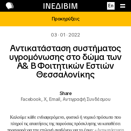
Επικοινωνία
ΙΝΕΔΙΒΙΜ
En
Προκηρύξεις
03 · 01 · 2022
Αντικατάσταση συστήματος
υγρομόνωσης στο δώμα των
Α΄& Β΄ Φοιτητικών Εστιών
Θεσσαλονίκης
Share
Facebook,
X,
Email,
Αντιγραφή Συνδέσμου
Καλούμε κάθε ενδιαφερόμενο, φυσικό ή νομικό πρόσωπο που
πληροί τις απαιτήσεις της παρούσας πρόσκλησης να καταθέσει
προσφορά για την επιλογή αναδόχου για το έργο:
«
Αντικατάσταση