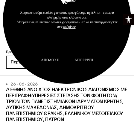
ΠΡΟΫΠΟΛΓΙΣΜΟ:258.064,52 € μη
συμπεριλαμβανομένου του Φ.Π.Α. ΦΠΑ 61.935,48€
Χρησιμοποιούμε cookies για να σας προσφέρουμε τη βέλτιστη εμπειρία
Ανοίξτε τη γ
ΣΥΝΟΛΙΚΗ ΑΞΙΑ 320.000,00 €.
πλοήγησης στον ιστότοπό μας.
Μπορείτε να μάθετε ποια cookies χρησιμοποιούμε ή να τα απενεργοποιήσετε
στις
ρυθμίσεις
.
Προκηρύξεις
ΑΠΟΔΟΧΉ
ΑΠΌΡΡΙΨΗ
Περισσότερα
26 · 06 · 2026
ΔΙΕΘΝΗΣ ΑΝΟΙΧΤΟΣ ΗΛΕΚΤΡΟΝΙΚΟΣ ΔΙΑΓΩΝΙΣΜΟΣ ΜΕ
ΠΕΡΙΓΡΑΦΗ:ΥΠΗΡΕΣΙΕΣ ΣΤΕΓΑΣΗΣ ΤΩΝ ΦΟΙΤΗΤΩΝ/
ΤΡΙΩΝ ΤΩΝ ΠΑΝΕΠΙΣΤΗΜΙΑΚΩΝ ΙΔΡΥΜΑΤΩΝ KΡΗΤΗΣ,
ΔΥΤΙΚΗΣ ΜΑΚΕΔΟΝΙΑΣ, ΔΗΜΟΚΡΙΤΕΙΟΥ
ΠΑΝΕΠΙΣΤΗΜΙΟΥ ΘΡΑΚΗΣ, ΕΛΛΗΝΙΚΟΥ ΜΕΣΟΓΕΙΑΚΟΥ
ΠΑΝΕΠΙΣΤΗΜΙΟΥ, ΠΑΤΡΩΝ