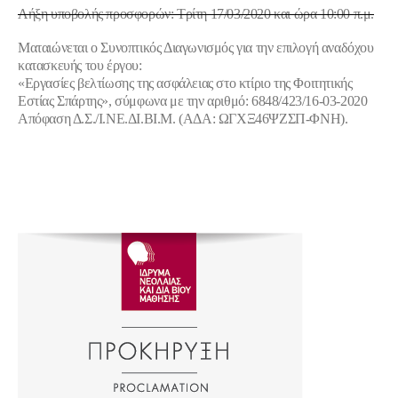
Λήξη υποβολής προσφορών: Τρίτη 17/03/2020 και ώρα 10:00 π.μ.
Ματαιώνεται ο Συνοπτικός Διαγωνισμός για την επιλογή αναδόχου
κατασκευής του έργου:
«Εργασίες βελτίωσης της ασφάλειας στο κτίριο της Φοιτητικής
Εστίας Σπάρτης», σύμφωνα με την αριθμό: 6848/423/16-03-2020
Απόφαση Δ.Σ./Ι.ΝΕ.ΔΙ.ΒΙ.Μ. (ΑΔΑ: ΩΓΧΞ46ΨΖΣΠ-ΦΝΗ).