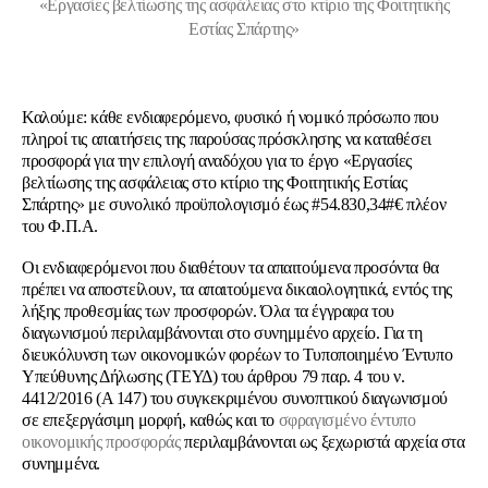
«Εργασίες βελτίωσης της ασφάλειας στο κτίριο της Φοιτητικής
Εστίας Σπάρτης»
Καλούμε: κάθε ενδιαφερόμενο, φυσικό ή νομικό πρόσωπο που
πληροί τις απαιτήσεις της παρούσας πρόσκλησης να καταθέσει
προσφορά για την επιλογή αναδόχου για το έργο «Εργασίες
βελτίωσης της ασφάλειας στο κτίριο της Φοιτητικής Εστίας
Σπάρτης» με συνολικό προϋπολογισμό έως #54.830,34#€ πλέον
του Φ.Π.Α.
Οι ενδιαφερόμενοι που διαθέτουν τα απαιτούμενα προσόντα θα
πρέπει να αποστείλουν, τα απαιτούμενα δικαιολογητικά, εντός της
λήξης προθεσμίας των προσφορών. Όλα τα έγγραφα του
διαγωνισμού περιλαμβάνονται στο συνημμένο αρχείο. Για τη
διευκόλυνση των οικονομικών φορέων το Τυποποιημένο Έντυπο
Υπεύθυνης Δήλωσης (ΤΕΥΔ) του άρθρου 79 παρ. 4 του ν.
4412/2016 (Α 147) του συγκεκριμένου συνοπτικού διαγωνισμού
σε επεξεργάσιμη μορφή, καθώς και το
σφραγισμένο έντυπο
οικονομικής προσφοράς
περιλαμβάνονται ως ξεχωριστά αρχεία στα
συνημμένα.