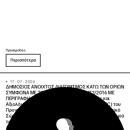
Προκηρύξεις
Περισσότερα
17 · 07 · 2026
ΔΗΜΟΣΙΟΣ ΑΝΟΙΧΤΟΣ ΔΙΑΓΩΝΙΣΜΟΣ ΚΑΤΩ ΤΩΝ ΟΡΙΩΝ
ΣΥΜΦΩΝΑ ΜΕ ΤΟ ΑΡΘΡΟ 107 ΤΟΥ Ν.4412/2016 ΜΕ
ΠΕΡΙΓΡΑΦΗ: Διοργάνωση Κύκλου Κατάρτισης και
Αξιολόγησης (Training and Evaluation Cycle – TEC) του
Προγράμματος European Solidarity Corps (Ευρωπαϊκό
Σώμα Αλληλεγγύης) της Εθνικής Μονάδας Συντονισμού
των Προγραμμάτων Erasmus+/Τομέας Νεολαία &
Αθλητισμός και Ευρωπαϊκό Σώμα Αλληλεγγύης ΜΕ