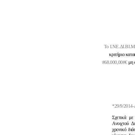
Το Ι.ΝΕ.ΔΙ.ΒΙ.
κριτήριο κατ
#68.000,00#€
μη 
*29/9/201
Σχετικά με
Ανοιχτού Δ
χρονικό διά