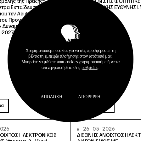
οβολής της Πράξης» της
ΚΑΥΣΙΜΩΝ ΣΤΙΣ ΦΟΙΤΗΤΙΚΕ
τρα Εκπαίδευσης για το
ΔΙΑΧΕΙΡΙΣΤΙΚΗΣ ΕΥΘΥΝΗΣ Ι.Ν
και την Αειφορία
, του Προγράμματος
Δυναμικό και Κοινωνική
-2027», με κωδικό ΟΠΣ
Χρησιμοποιούμε cookies για να σας προσφέρουμε τη
βέλτιστη εμπειρία πλοήγησης στον ιστότοπό μας.
Μπορείτε να μάθετε ποια cookies χρησιμοποιούμε ή να τα
απενεργοποιήσετε στις
ρυθμίσεις
.
Προκηρύξεις
ΑΠΟΔΟΧΉ
ΑΠΌΡΡΙΨΗ
ρα
Περισσότερα
 2026
26 · 05 · 2026
ΝΟΙΧΤΟΣ ΗΛΕΚΤΡΟΝΙΚΟΣ
ΔΙΕΘΝΗΣ ΑΝΟΙΧΤΟΣ ΗΛΕΚ