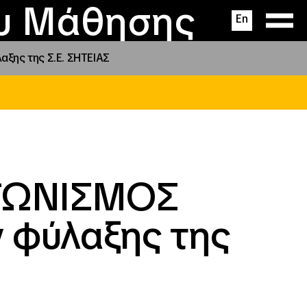
ας
ς
σεις
ου Μάθησης
En
ης της Σ.Ε. ΣΗΤΕΙΑΣ
ΓΩΝΙΣΜΟΣ
 φύλαξης της