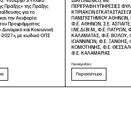
Σ: Υποέργο 3 «Υλικό
ΔΙΑΓΩΝΙΣΜΟΣ ΜΕ
ς Πράξης» της Πράξης
ΠΕΡΙΓΡΑΦΗ:ΥΠΗΡΕΣΙΕΣ ΦΥ
αίδευσης για το
ΚΤΙΡΙΑΚΩΝ ΕΓΚΑΤΑΣΤΑΣΕΩΝ
και την Αειφορία
ΠΑΝΕΠΙΣΤΗΜΙΟΥ ΑΘΗΝΩΝ, Ν.
, του Προγράμματος
Φ.Ε. ΑΘΗΝΩΝ, Σ.Ε. ΑΣΠΑΙΤΕ,
Δυναμικό και Κοινωνική
Ι.ΝΕ.ΔΙ.ΒΙ.Μ., Φ.Ε. ΠΑΤΡΩΝ, Φ
-2027», με κωδικό ΟΠΣ
ΚΑΛΑΜΑΤΑΣ, Φ.Ε. ΒΟΛΟΥ, Φ
ΙΩΑΝΝΙΝΩΝ, Φ.Ε. ΞΑΝΘΗΣ, Φ
ΚΟΜΟΤΗΝΗΣ, Φ.Ε. ΘΕΣΣΑΛ
Φ.Ε. ΚΑΛΑΜΑΡΙΑΣ
Προκηρύξεις
ρα
Περισσότερα