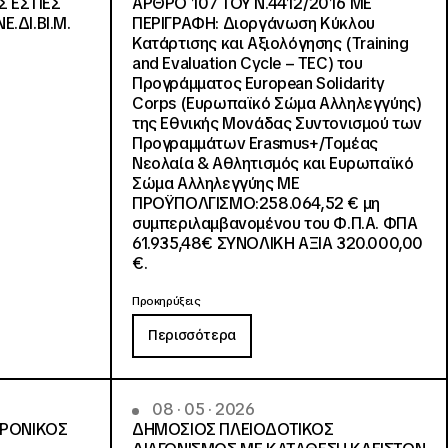
Σ ΕΣΤΙΕΣ
ΑΡΘΡΟ 107 ΤΟΥ Ν.4412/2016 ΜΕ
Ε.ΔΙ.ΒΙ.Μ.
ΠΕΡΙΓΡΑΦΗ: Διοργάνωση Κύκλου
Κατάρτισης και Αξιολόγησης (Training
and Evaluation Cycle – TEC) του
Προγράμματος European Solidarity
Corps (Ευρωπαϊκό Σώμα Αλληλεγγύης)
της Εθνικής Μονάδας Συντονισμού των
Προγραμμάτων Erasmus+/Τομέας
Νεολαία & Αθλητισμός και Ευρωπαϊκό
Σώμα Αλληλεγγύης ΜΕ
ΠΡΟΫΠΟΛΓΙΣΜΟ:258.064,52 € μη
συμπεριλαμβανομένου του Φ.Π.Α. ΦΠΑ
61.935,48€ ΣΥΝΟΛΙΚΗ ΑΞΙΑ 320.000,00
€.
Προκηρύξεις
Περισσότερα
08 · 05 · 2026
ΤΡΟΝΙΚΟΣ
ΔΗΜΟΣΙΟΣ ΠΛΕΙΟΔΟΤΙΚΟΣ