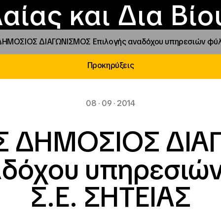
Επικοινωνία
Νέα
αραχώρηση αιγίδ
Φοιτητικές Εστίε
γράμματα και δρά
Το ΙΝΕΔΙΒΙΜ
αίας και Δια Βί
ΗΜΟΣΙΟΣ ΔΙΑΓΩΝΙΣΜΟΣ Επιλογής αναδόχου υπηρεσιών φύλαξ
Προκηρύξεις
08 · 09 · 2014
Σ ΔΗΜΟΣΙΟΣ ΔΙΑ
αδόχου υπηρεσιών
Σ.Ε. ΣΗΤΕΙΑΣ