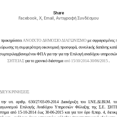
Share
Facebook,
X,
Email,
Αντιγραφή Συνδέσμου
Μ
προκηρύσσει
ΑΝΟΙΧΤΟ ΔΗΜΟΣΙΟ ΔΙΑΓΩΝΙΣΜΟ
με σφραγισμένες 
ακύρωσης τη συμφερότερη οικονομική προσφορά, συνολικής δαπάνης κατά
συμπεριλαμβανομένου ΦΠΑ για την για την Επιλογή αναδόχου υπηρεσιώ
ΣΗΤΕΙΑΣ
για το χρονικό διάστημα
από 15/10/2014-30/06/2015
.
4-ΔΙΕΥΚΡΙΝΗΣΕΙΣ
 την υπ. αριθμ. 630/27/03-09-2014 Διακήρυξη του Ι.ΝΕ.ΔΙ.ΒΙ.Μ. τ
ιαγωνισμού Επιλογής Αναδόχου Υπηρεσιών Φύλαξης της Σ.Ε. ΣΗΤ
στημα από 15-10-2014 έως 30-06-2015 και για τον όρο 8,παρ. 4, διευκρ