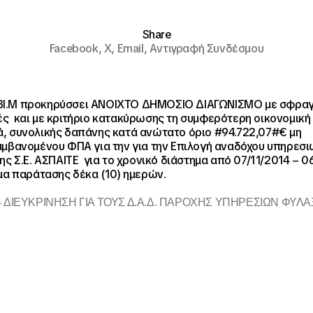
Share
Facebook,
X,
Email,
Αντιγραφή Συνδέσμου
Ι.ΒΙ.Μ προκηρύσσει ΑΝΟΙΧΤΟ ΔΗΜΟΣΙΟ ΔΙΑΓΩΝΙΣΜΟ με σφρα
 και με κριτήριο κατακύρωσης τη συμφερότερη οικονομική
 συνολικής δαπάνης κατά ανώτατο όριο #94.722,07#€ μη
μβανομένου ΦΠΑ για την για την Επιλογή αναδόχου υπηρεσ
ης Σ.Ε. ΑΣΠΑΙΤΕ για το χρονικό διάστημα από 07/11/2014 – 0
μα παράτασης δέκα (10) ημερών.
4
ΔΙΕΥΚΡΙΝΗΣΗ ΓΙΑ ΤΟΥΣ Δ.Α.Δ. ΠΑΡΟΧΗΣ ΥΠΗΡΕΣΙΩΝ ΦΥΛ