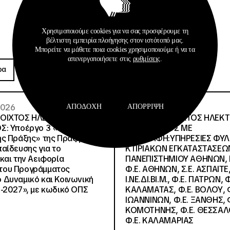
Χρησιμοποιούμε cookies για να σας προσφέρουμε τη
βέλτιστη εμπειρία πλοήγησης στον ιστότοπό μας.
Μπορείτε να μάθετε ποια cookies χρησιμοποιούμε ή να τα
Προκηρύξεις
απενεργοποιήσετε στις
ρυθμίσεις
.
ρα
Περισσότερα
 2026
26 · 05 · 2026
ΑΠΟΔΟΧΉ
ΑΠΌΡΡΙΨΗ
ΝΟΙΧΤΟΣ ΗΛΕΚΤΡΟΝΙΚΟΣ
ΔΙΕΘΝΗΣ ΑΝΟΙΧΤΟΣ ΗΛΕΚ
Σ: Υποέργο 3 «Υλικό
ΔΙΑΓΩΝΙΣΜΟΣ ΜΕ
ς Πράξης» της Πράξης
ΠΕΡΙΓΡΑΦΗ:ΥΠΗΡΕΣΙΕΣ ΦΥ
αίδευσης για το
ΚΤΙΡΙΑΚΩΝ ΕΓΚΑΤΑΣΤΑΣΕΩΝ
και την Αειφορία
ΠΑΝΕΠΙΣΤΗΜΙΟΥ ΑΘΗΝΩΝ, Ν.
, του Προγράμματος
Φ.Ε. ΑΘΗΝΩΝ, Σ.Ε. ΑΣΠΑΙΤΕ,
Δυναμικό και Κοινωνική
Ι.ΝΕ.ΔΙ.ΒΙ.Μ., Φ.Ε. ΠΑΤΡΩΝ, Φ
-2027», με κωδικό ΟΠΣ
ΚΑΛΑΜΑΤΑΣ, Φ.Ε. ΒΟΛΟΥ, Φ
ΙΩΑΝΝΙΝΩΝ, Φ.Ε. ΞΑΝΘΗΣ, Φ
ΚΟΜΟΤΗΝΗΣ, Φ.Ε. ΘΕΣΣΑΛ
Φ.Ε. ΚΑΛΑΜΑΡΙΑΣ