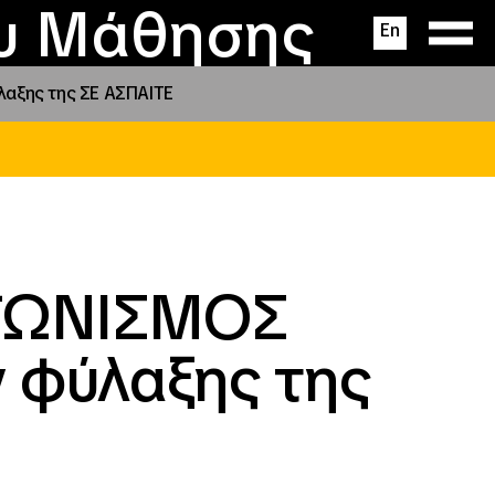
ας
ς
σεις
ου Μάθησης
En
αξης της ΣΕ ΑΣΠΑΙΤΕ
ΓΩΝΙΣΜΟΣ
 φύλαξης της