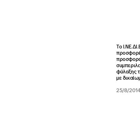
Το Ι.ΝΕ.Δ
προσφορές
προσφορά,
συμπεριλα
φύλαξης τ
με δικαίω
25/8/201