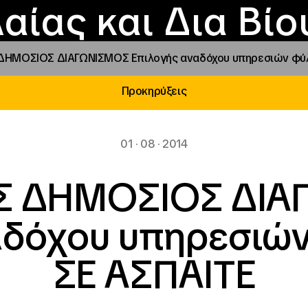
Επικοινωνία
Νέα
αραχώρηση αιγίδ
Φοιτητικές Εστίε
γράμματα και δρά
Το ΙΝΕΔΙΒΙΜ
αίας και Δια Βί
ΗΜΟΣΙΟΣ ΔΙΑΓΩΝΙΣΜΟΣ Επιλογής αναδόχου υπηρεσιών φύλ
Προκηρύξεις
01 · 08 · 2014
Σ ΔΗΜΟΣΙΟΣ ΔΙΑ
αδόχου υπηρεσιών
ΣΕ ΑΣΠΑΙΤΕ