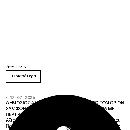
Προκηρύξεις
Περισσότερα
17 · 07 · 2026
ΔΗΜΟΣΙΟΣ ΑΝΟΙΧΤΟΣ ΔΙΑΓΩΝΙΣΜΟΣ ΚΑΤΩ ΤΩΝ ΟΡΙΩΝ
ΣΥΜΦΩΝΑ ΜΕ ΤΟ ΑΡΘΡΟ 107 ΤΟΥ Ν.4412/2016 ΜΕ
ΠΕΡΙΓΡΑΦΗ: Διοργάνωση Κύκλου Κατάρτισης και
Αξιολόγησης (Training and Evaluation Cycle – TEC) του
Προγράμματος European Solidarity Corps (Ευρωπαϊκό