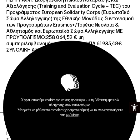
Αξιολόγησης (Training and Evaluation Cycle – TEC) του
Προγράμματος European Solidarity Corps (Ευρωπαϊκό
Σώμα Αλληλεγγύης) της Εθνικής Μονάδας Συντονισμού
των Προγραμμάτων Erasmus+/Τομέας Νεολαία &
Αθλητισμός και Ευρωπαϊκό Σώμα Αλληλεγγύης ΜΕ
ΠΡΟΫΠΟΛΓΙΣΜΟ:258.064,52 € μη
συμπεριλαμβανομένου του Φ.Π.Α. ΦΠΑ 61.935,48€
ΣΥΝΟΛΙΚΗ ΑΞΙΑ 320.000,00 €.
Προκηρύξεις
Περισσότερα
Χρησιμοποιούμε cookies για να σας προσφέρουμε τη βέλτιστη εμπειρία
Ανοίξτε τη γ
πλοήγησης στον ιστότοπό μας.
Μπορείτε να μάθετε ποια cookies χρησιμοποιούμε ή να τα απενεργοποιήσετε
στις
ρυθμίσεις
.
26 · 06 · 2026
ΔΙΕΘΝΗΣ ΑΝΟΙΧΤΟΣ ΗΛΕΚΤΡΟΝΙΚΟΣ ΔΙΑΓΩΝΙΣΜΟΣ ΜΕ
ΠΕΡΙΓΡΑΦΗ:ΥΠΗΡΕΣΙΕΣ ΣΤΕΓΑΣΗΣ ΤΩΝ ΦΟΙΤΗΤΩΝ/
ΤΡΙΩΝ ΤΩΝ ΠΑΝΕΠΙΣΤΗΜΙΑΚΩΝ ΙΔΡΥΜΑΤΩΝ KΡΗΤΗΣ,