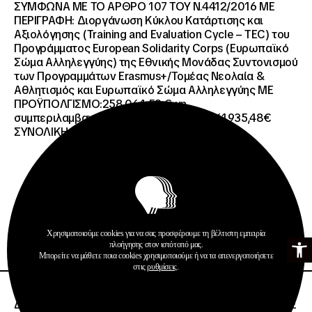
ΣΥΜΦΩΝΑ ΜΕ ΤΟ ΑΡΘΡΟ 107 ΤΟΥ Ν.4412/2016 ΜΕ
ΠΕΡΙΓΡΑΦΗ: Διοργάνωση Κύκλου Κατάρτισης και
Αξιολόγησης (Training and Evaluation Cycle – TEC) του
Προγράμματος European Solidarity Corps (Ευρωπαϊκό
Σώμα Αλληλεγγύης) της Εθνικής Μονάδας Συντονισμού
των Προγραμμάτων Erasmus+/Τομέας Νεολαία &
Αθλητισμός και Ευρωπαϊκό Σώμα Αλληλεγγύης ΜΕ
ΠΡΟΫΠΟΛΓΙΣΜΟ:258.064,52 € μη
συμπεριλαμβανομένου του Φ.Π.Α. ΦΠΑ 61.935,48€
ΣΥΝΟΛΙΚΗ ΑΞΙΑ 320.000,00 €.
Προκηρύξεις
Χρησιμοποιούμε cookies για να σας προσφέρουμε τη βέλτιστη εμπειρία
Ανοίξτε τη γ
Περισσότερα
πλοήγησης στον ιστότοπό μας.
Μπορείτε να μάθετε ποια cookies χρησιμοποιούμε ή να τα απενεργοποιήσετε
στις
ρυθμίσεις
.
26 · 06 · 2026
ΔΙΕΘΝΗΣ ΑΝΟΙΧΤΟΣ ΗΛΕΚΤΡΟΝΙΚΟΣ ΔΙΑΓΩΝΙΣΜΟΣ ΜΕ