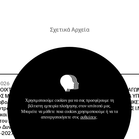
Σχετικά Αρχεία
 2026
29 · 07 · 2026
ΝΟΙΧΤΟΣ ΗΛΕΚΤΡΟΝΙΚΟΣ
ΔΙΕΘΝΗΣ ΑΝΟΙΧΤΟΣ ΔΙΑΓΩ
Σ ΜΕ ΠΕΡΙΓΡΑΦΗ:Υποέργο
ΠΕΡΙΓΡΑΦΗ:ΠΡΟΜΗΘΕΙΑ Υ
Χρησιμοποιούμε cookies για να σας προσφέρουμε τη
οβολής της Πράξης» της
ΚΑΥΣΙΜΩΝ ΣΤΙΣ ΦΟΙΤΗΤΙΚΕ
βέλτιστη εμπειρία πλοήγησης στον ιστότοπό μας.
τρα Εκπαίδευσης για το
ΔΙΑΧΕΙΡΙΣΤΙΚΗΣ ΕΥΘΥΝΗΣ Ι.Ν
Μπορείτε να μάθετε ποια cookies χρησιμοποιούμε ή να τα
και την Αειφορία
απενεργοποιήσετε στις
ρυθμίσεις
.
, του Προγράμματος
Δυναμικό και Κοινωνική
-2027», με κωδικό ΟΠΣ