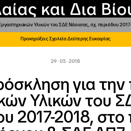
Επικοινωνία
Νέα
αραχώρηση αιγίδ
Φοιτητικές Εστίε
γράμματα και δρά
Το ΙΝΕΔΙΒΙΜ
αίας και Δια Βί
Εργαστηριακών Υλικών του ΣΔΕ Νάουσας, σχ. περιόδου 2017
Προκηρύξεις Σχολεία Δεύτερης Ευκαιρίας
29 · 05 · 2018
ρόσκληση για την
κών Υλικών του Σ
ου 2017-2018, στο 