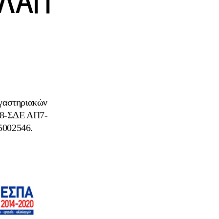
-ΛΑΠ
ργαστηριακών
υ 8-ΣΔΕ ΑΠ7-
5002546.