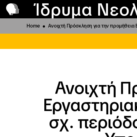
Π
Προ
Ίδρυμα Νεολ
Home
Ανοιχτή Πρόσκληση για την προμήθεια 
Ανοιχτή Π
Εργαστηρια
σχ. περιόδ