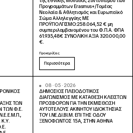
της Εθνικής Μονάδας Συντονισμού των
Προγραμμάτων Erasmus+/Τομέας
Νεολαία & Αθλητισμός και Ευρωπαϊκό
Σώμα Αλληλεγγύης ΜΕ
ΠΡΟΫΠΟΛΓΙΣΜΟ:258.064,52 € μη
συμπεριλαμβανομένου του Φ.Π.Α. ΦΠΑ
61.935,48€ ΣΥΝΟΛΙΚΗ ΑΞΙΑ 320.000,00
€.
Προκηρύξεις
Περισσότερα
08 · 05 · 2026
ΤΡΟΝΙΚΟΣ
ΔΗΜΟΣΙΟΣ ΠΛΕΙΟΔΟΤΙΚΟΣ
ΔΙΑΓΩΝΙΣΜΟΣ ΜΕ ΚΑΤΑΘΕΣΗ ΚΛΕΙΣΤΩΝ
ΛΑΞΗΣ ΤΩΝ
ΠΡΟΣΦΟΡΩΝ ΓΙΑ ΤΗΝ ΕΚΜΙΣΘΩΣΗ
 ΤΩΝ Φ.Ε.
ΑΥΤΟΤΕΛΟΥΣ ΑΚΙΝΗΤΟΥ ΙΔΙΟΚΤΗΣΙΑΣ
Ε.Ε.Μ.Π.,
ΤΟΥ Ι.ΝΕ.ΔΙ.ΒΙ.Μ. ΕΠΙ ΤΗΣ ΟΔΟΥ
 Κ.Υ.
ΞΕΝΟΦΩΝΤΟΣ 15Α, ΣΤΗΝ ΑΘΗΝΑ
.Ε.
.Ε.