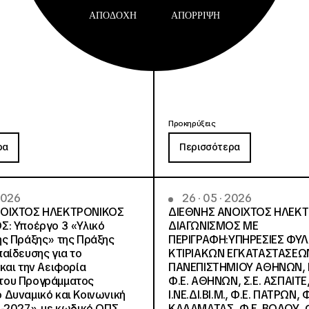
ΑΠΟΔΟΧΉ
ΑΠΌΡΡΙΨΗ
Προκηρύξεις
ρα
Περισσότερα
 2026
26 · 05 · 2026
ΝΟΙΧΤΟΣ ΗΛΕΚΤΡΟΝΙΚΟΣ
ΔΙΕΘΝΗΣ ΑΝΟΙΧΤΟΣ ΗΛΕΚ
Σ: Υποέργο 3 «Υλικό
ΔΙΑΓΩΝΙΣΜΟΣ ΜΕ
ς Πράξης» της Πράξης
ΠΕΡΙΓΡΑΦΗ:ΥΠΗΡΕΣΙΕΣ ΦΥ
αίδευσης για το
ΚΤΙΡΙΑΚΩΝ ΕΓΚΑΤΑΣΤΑΣΕΩΝ
και την Αειφορία
ΠΑΝΕΠΙΣΤΗΜΙΟΥ ΑΘΗΝΩΝ, Ν.
, του Προγράμματος
Φ.Ε. ΑΘΗΝΩΝ, Σ.Ε. ΑΣΠΑΙΤΕ,
Δυναμικό και Κοινωνική
Ι.ΝΕ.ΔΙ.ΒΙ.Μ., Φ.Ε. ΠΑΤΡΩΝ, Φ
-2027», με κωδικό ΟΠΣ
ΚΑΛΑΜΑΤΑΣ, Φ.Ε. ΒΟΛΟΥ, Φ