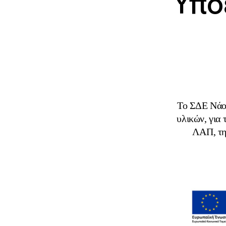
Υπο
Το ΣΔΕ Νάου
υλικών, για
ΛΑΠ, τη