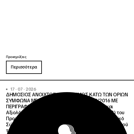
Προκηρύξεις
Περισσότερα
17 · 07 · 2026
ΔΗΜΟΣΙΟΣ ΑΝΟΙΧΤΟΣ ΔΙΑΓΩΝΙΣΜΟΣ ΚΑΤΩ ΤΩΝ ΟΡΙΩΝ
ΣΥΜΦΩΝΑ ΜΕ ΤΟ ΑΡΘΡΟ 107 ΤΟΥ Ν.4412/2016 ΜΕ
ΠΕΡΙΓΡΑΦΗ: Διοργάνωση Κύκλου Κατάρτισης και
Αξιολόγησης (Training and Evaluation Cycle – TEC) του
Προγράμματος European Solidarity Corps (Ευρωπαϊκό
Σώμα Αλληλεγγύης) της Εθνικής Μονάδας Συντονισμού
των Προγραμμάτων Erasmus+/Τομέας Νεολαία &