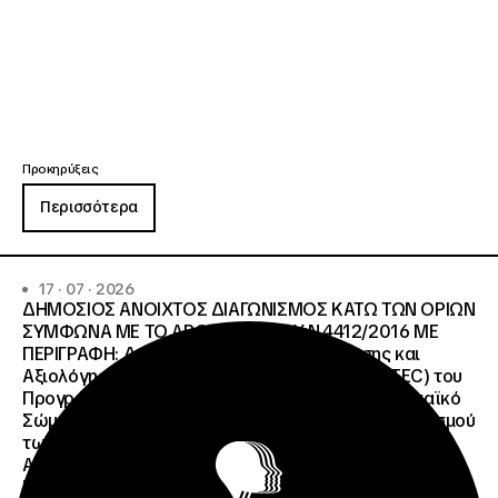
Προκηρύξεις
Περισσότερα
17 · 07 · 2026
ΔΗΜΟΣΙΟΣ ΑΝΟΙΧΤΟΣ ΔΙΑΓΩΝΙΣΜΟΣ ΚΑΤΩ ΤΩΝ ΟΡΙΩΝ
ΣΥΜΦΩΝΑ ΜΕ ΤΟ ΑΡΘΡΟ 107 ΤΟΥ Ν.4412/2016 ΜΕ
ΠΕΡΙΓΡΑΦΗ: Διοργάνωση Κύκλου Κατάρτισης και
Αξιολόγησης (Training and Evaluation Cycle – TEC) του
Προγράμματος European Solidarity Corps (Ευρωπαϊκό
Σώμα Αλληλεγγύης) της Εθνικής Μονάδας Συντονισμού
των Προγραμμάτων Erasmus+/Τομέας Νεολαία &
Αθλητισμός και Ευρωπαϊκό Σώμα Αλληλεγγύης ΜΕ
ΠΡΟΫΠΟΛΓΙΣΜΟ:258.064,52 € μη