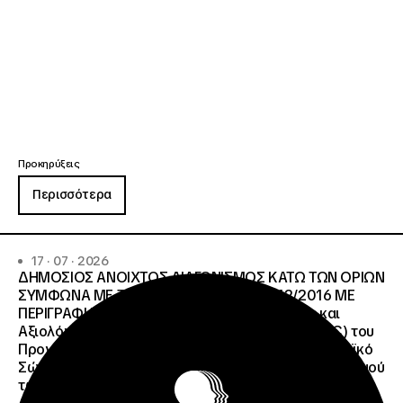
Προκηρύξεις
Περισσότερα
17 · 07 · 2026
ΔΗΜΟΣΙΟΣ ΑΝΟΙΧΤΟΣ ΔΙΑΓΩΝΙΣΜΟΣ ΚΑΤΩ ΤΩΝ ΟΡΙΩΝ
ΣΥΜΦΩΝΑ ΜΕ ΤΟ ΑΡΘΡΟ 107 ΤΟΥ Ν.4412/2016 ΜΕ
ΠΕΡΙΓΡΑΦΗ: Διοργάνωση Κύκλου Κατάρτισης και
Αξιολόγησης (Training and Evaluation Cycle – TEC) του
Προγράμματος European Solidarity Corps (Ευρωπαϊκό
Σώμα Αλληλεγγύης) της Εθνικής Μονάδας Συντονισμού
των Προγραμμάτων Erasmus+/Τομέας Νεολαία &